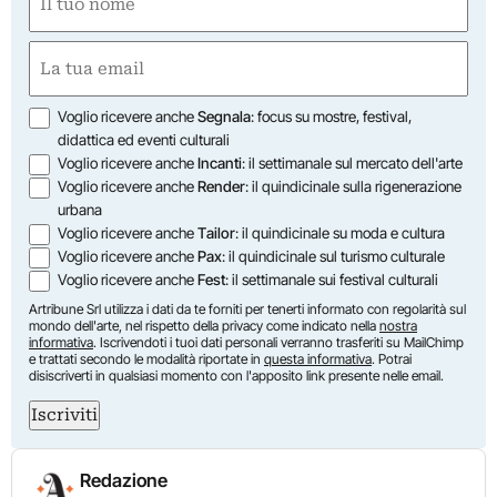
(Required)
First
Email
(Required)
Opzioni
Voglio ricevere anche
Segnala
: focus su mostre, festival,
didattica ed eventi culturali
Voglio ricevere anche
Incanti
: il settimanale sul mercato dell'arte
Voglio ricevere anche
Render
: il quindicinale sulla rigenerazione
urbana
Voglio ricevere anche
Tailor
: il quindicinale su moda e cultura
Voglio ricevere anche
Pax
: il quindicinale sul turismo culturale
Voglio ricevere anche
Fest
: il settimanale sui festival culturali
Artribune Srl utilizza i dati da te forniti per tenerti informato con regolarità sul
mondo dell'arte, nel rispetto della privacy come indicato nella
nostra
informativa
. Iscrivendoti i tuoi dati personali verranno trasferiti su MailChimp
e trattati secondo le modalità riportate in
questa informativa
. Potrai
disiscriverti in qualsiasi momento con l'apposito link presente nelle email.
Iscriviti
Redazione