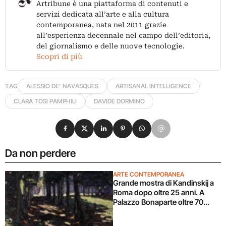
Artribune è una piattaforma di contenuti e
servizi dedicata all’arte e alla cultura
contemporanea, nata nel 2011 grazie
all’esperienza decennale nel campo dell’editoria,
del giornalismo e delle nuove tecnologie.
Scopri di più
TAG
ALESSIO DE’ NAVASQUES
ARTISANAL INTELLIGENCE
CLARA TOSI PAMPHILI
DAVIDE DORMINO
Condividi su Facebook
Condividi su X
Condividi su LinkedIn
Condividi su Pinterest
Condividi su WhatsApp
Condividi su Email
Da non perdere
ARTE CONTEMPORANEA
Grande mostra di Kandinskij a
Roma dopo oltre 25 anni. A
Palazzo Bonaparte oltre 70
opere dal Pompidou