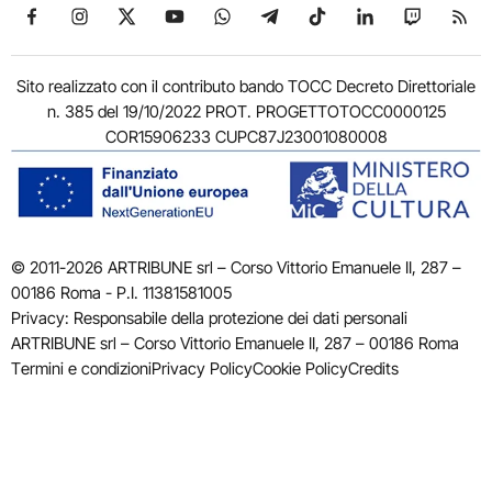
Seguici su Facebook
Seguici su Instagram
Seguici su X
Seguici su YouTube
Seguici su WhatsApp
Seguici su Telegram
Seguici su TikTok
Seguici su Link
Seguici su
Segui
Sito realizzato con il contributo bando TOCC Decreto Direttoriale
n. 385 del 19/10/2022 PROT. PROGETTOTOCC0000125
COR15906233 CUPC87J23001080008
© 2011-2026 ARTRIBUNE srl – Corso Vittorio Emanuele II, 287 –
00186 Roma - P.I. 11381581005
Privacy: Responsabile della protezione dei dati personali
ARTRIBUNE srl – Corso Vittorio Emanuele II, 287 – 00186 Roma
Termini e condizioni
Privacy Policy
Cookie Policy
Credits