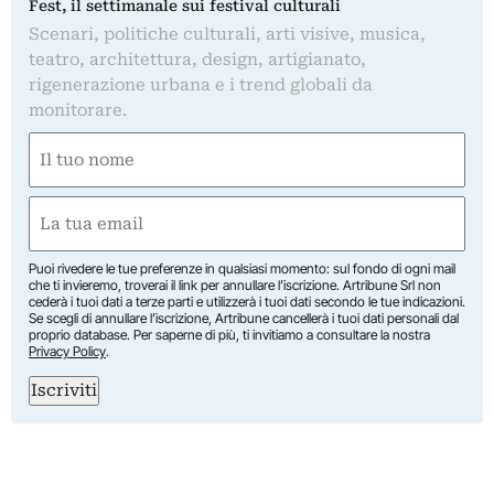
Fest, il settimanale sui festival culturali
Scenari, politiche culturali, arti visive, musica,
teatro, architettura, design, artigianato,
rigenerazione urbana e i trend globali da
monitorare.
Nome
(Required)
First
Email
(Required)
Puoi rivedere le tue preferenze in qualsiasi momento: sul fondo di ogni mail
che ti invieremo, troverai il link per annullare l’iscrizione. Artribune Srl non
cederà i tuoi dati a terze parti e utilizzerà i tuoi dati secondo le tue indicazioni.
Se scegli di annullare l’iscrizione, Artribune cancellerà i tuoi dati personali dal
proprio database. Per saperne di più, ti invitiamo a consultare la nostra
Privacy Policy
.
Iscriviti