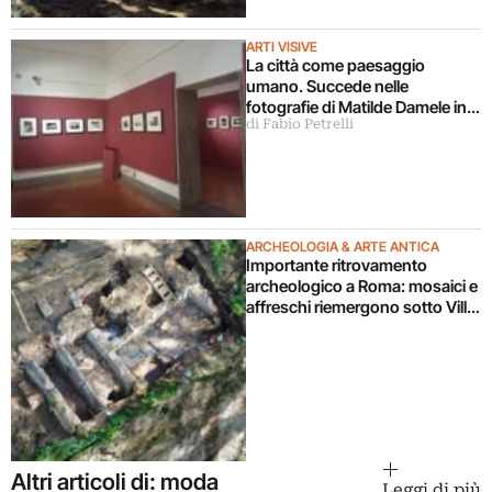
ARTI VISIVE
La città come paesaggio
umano. Succede nelle
fotografie di Matilde Damele in
di Fabio Petrelli
mostra a Roma
ARCHEOLOGIA & ARTE ANTICA
Importante ritrovamento
archeologico a Roma: mosaici e
affreschi riemergono sotto Villa
Celimontana durante un
cantiere
Altri articoli di: moda
Leggi di più