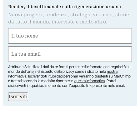
Render, il bisettimanale sulla rigenerazione urbana
Nuovi progetti, tendenze, strategie virtuose, storie
da tutto il mondo, interviste e molto altro.
Nome
(Required)
First
Email
(Required)
Artribune Srl utilizza i dati da te forniti per tenerti informato con regolarità sul
mondo dell'arte, nel rispetto della privacy come indicato nella
nostra
informativa
. Iscrivendoti i tuoi dati personali verranno trasferiti su MailChimp
e trattati secondo le modalità riportate in
questa informativa
. Potrai
disiscriverti in qualsiasi momento con l'apposito link presente nelle email.
Iscriviti