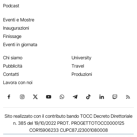
Podcast
Eventi e Mostre
Inaugurazioni
Finissage
Eventi in giornata
Chi siamo
University
Pubblicità
Travel
Contatti
Produzioni
Lavora con noi
Seguici su Facebook
Seguici su Instagram
Seguici su X
Seguici su YouTube
Seguici su WhatsApp
Seguici su Telegram
Seguici su TikTok
Seguici su Link
Seguici su
Segui
Sito realizzato con il contributo bando TOCC Decreto Direttoriale
n. 385 del 19/10/2022 PROT. PROGETTOTOCC0000125
COR15906233 CUPC87J23001080008