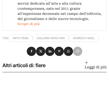
servizi dedicata all’arte e alla cultura
contemporanea, nata nel 2011 grazie
all’esperienza decennale nel campo dell’editoria,
del giornalismo e delle nuove tecnologie.
Scopri di più
TAG
ARTE FIERA
GALLERIA RONCHINI
GIORGIO FASOL
Condividi su Facebook
Condividi su X
Condividi su LinkedIn
Condividi su Pinterest
Condividi su WhatsApp
Condividi su Email
Altri articoli di: fiere
Leggi di più