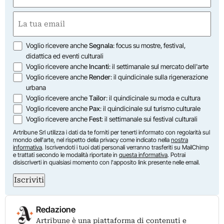
First
Email
(Required)
Opzioni
Voglio ricevere anche
Segnala
: focus su mostre, festival,
didattica ed eventi culturali
Voglio ricevere anche
Incanti
: il settimanale sul mercato dell'arte
Voglio ricevere anche
Render
: il quindicinale sulla rigenerazione
urbana
Voglio ricevere anche
Tailor
: il quindicinale su moda e cultura
Voglio ricevere anche
Pax
: il quindicinale sul turismo culturale
Voglio ricevere anche
Fest
: il settimanale sui festival culturali
Artribune Srl utilizza i dati da te forniti per tenerti informato con regolarità sul
mondo dell'arte, nel rispetto della privacy come indicato nella
nostra
informativa
. Iscrivendoti i tuoi dati personali verranno trasferiti su MailChimp
e trattati secondo le modalità riportate in
questa informativa
. Potrai
disiscriverti in qualsiasi momento con l'apposito link presente nelle email.
Iscriviti
Redazione
Artribune è una piattaforma di contenuti e