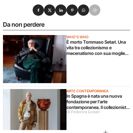
Condividi su Facebook
Condividi su X
Condividi su LinkedIn
Condividi su Pinterest
Condividi su WhatsApp
Condividi su Email
Da non perdere
WHO'S WHO
È morto Tommaso Setari. Una
vita tra collezionismo e
mecenatismo con sua moglie
Giuliana Carusi
ARTE CONTEMPORANEA
In Spagna è nata una nuova
fondazione per l’arte
contemporanea. Il collezionista
di Federica Lonati
Gabriel Calparsoro ce l’ha
raccontata