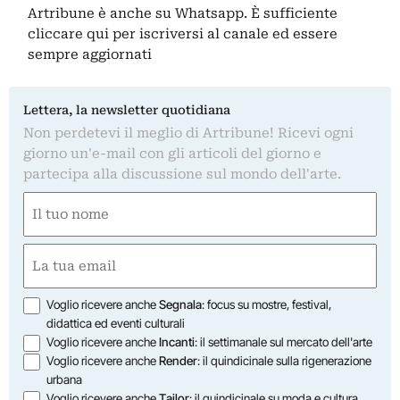
Artribune è anche su Whatsapp. È sufficiente
cliccare qui
per iscriversi al canale ed essere
sempre aggiornati
Lettera, la newsletter quotidiana
Non perdetevi il meglio di Artribune! Ricevi ogni
giorno un'e-mail con gli articoli del giorno e
partecipa alla discussione sul mondo dell'arte.
Nome
(Obbligatorio)
Nome
Email
(Obbligatorio)
Opzioni
Voglio ricevere anche
Segnala
: focus su mostre, festival,
didattica ed eventi culturali
Voglio ricevere anche
Incanti
: il settimanale sul mercato dell'arte
Voglio ricevere anche
Render
: il quindicinale sulla rigenerazione
urbana
Voglio ricevere anche
Tailor
: il quindicinale su moda e cultura