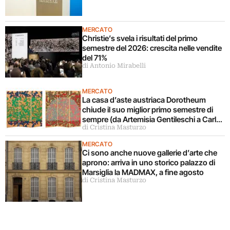
MERCATO
Christie’s svela i risultati del primo
semestre del 2026: crescita nelle vendite
del 71%
di Antonio Mirabelli
MERCATO
La casa d’aste austriaca Dorotheum
chiude il suo miglior primo semestre di
sempre (da Artemisia Gentileschi a Carla
di Cristina Masturzo
Accardi)
MERCATO
Ci sono anche nuove gallerie d’arte che
aprono: arriva in uno storico palazzo di
Marsiglia la MADMAX, a fine agosto
di Cristina Masturzo