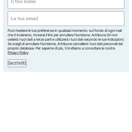
(Obbligatorio)
Nome
Email
(Obbligatorio)
Puoi rivedere le tue preferenze in qualsiasi momento: sul fondo di ogni mail
che ti invieremo, troverai il link per annullare l’iscrizione. Artribune Srl non
cederà i tuoi dati a terze parti e utilizzerà i tuoi dati secondo le tue indicazioni.
Se scegli di annullare l’iscrizione, Artribune cancellerà i tuoi dati personali dal
proprio database. Per saperne di più, ti invitiamo a consultare la nostra
Privacy Policy
.
Iscriviti