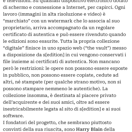
e televisioni. Su qualsiasi dispositivo elettronico dotato
di schermo e connessione a Internet, per capirci. Ogni
lavoro (immagini in alta risoluzione e video) è
“marchiato” con un watermark che lo associa al suo
proprietario, arriva accompagnato da un regolare
certificato di autentica e può essere rivenduto quando
le edizioni sono esaurite. Tutta la propria collezione
“digitale” finisce in uno spazio web (“the vault”) messo
a disposizione da s[edition] in cui vengono conservati i
file insieme ai certificati di autentica. Non mancano
però le restrizioni: le opere non possono essere esposte
in pubblico, non possono essere copiate, cedute ad
altri, né stampate (per qualche strano motivo, non si
possono stampare nemmeno le autentiche). La
collezione insomma, è destinata al piacere privato
dell’acquirente e dei suoi amici, oltre ad essere
inestricabilmente legata al sito di s[edition] e ai suoi
software.
I fondatori del progetto, che sembrano piuttosto
convinti della sua riuscita, sono
Harry Blain
della