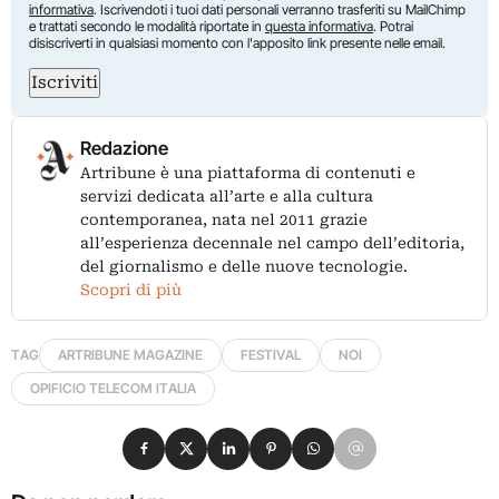
informativa
. Iscrivendoti i tuoi dati personali verranno trasferiti su MailChimp
e trattati secondo le modalità riportate in
questa informativa
. Potrai
disiscriverti in qualsiasi momento con l'apposito link presente nelle email.
Iscriviti
Redazione
Artribune è una piattaforma di contenuti e
servizi dedicata all’arte e alla cultura
contemporanea, nata nel 2011 grazie
all’esperienza decennale nel campo dell’editoria,
del giornalismo e delle nuove tecnologie.
Scopri di più
TAG
ARTRIBUNE MAGAZINE
FESTIVAL
NOI
OPIFICIO TELECOM ITALIA
Condividi su Facebook
Condividi su X
Condividi su LinkedIn
Condividi su Pinterest
Condividi su WhatsApp
Condividi su Email