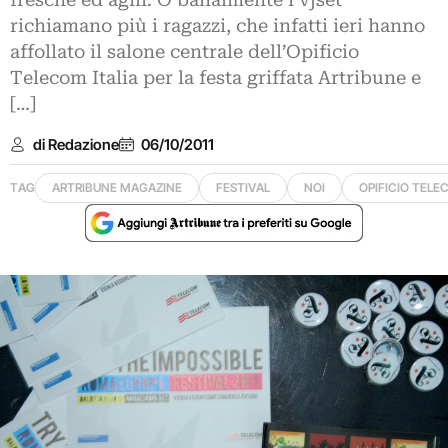
fresche ed agili. O banalmente i vjset
richiamano più i ragazzi, che infatti ieri hanno
affollato il salone centrale dell’Opificio
Telecom Italia per la festa griffata Artribune e
[…]
di Redazione
06/10/2011
TAG
ARTRIBUNE MAGAZINE
FESTIVAL
NOI
OPIFICIO TELE