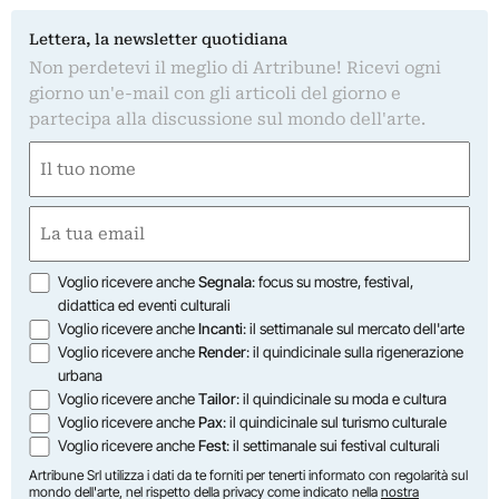
Lettera, la newsletter quotidiana
Non perdetevi il meglio di Artribune! Ricevi ogni
giorno un'e-mail con gli articoli del giorno e
partecipa alla discussione sul mondo dell'arte.
Nome
(Required)
First
Email
(Required)
Opzioni
Voglio ricevere anche
Segnala
: focus su mostre, festival,
didattica ed eventi culturali
Voglio ricevere anche
Incanti
: il settimanale sul mercato dell'arte
Voglio ricevere anche
Render
: il quindicinale sulla rigenerazione
urbana
Voglio ricevere anche
Tailor
: il quindicinale su moda e cultura
Voglio ricevere anche
Pax
: il quindicinale sul turismo culturale
Voglio ricevere anche
Fest
: il settimanale sui festival culturali
Artribune Srl utilizza i dati da te forniti per tenerti informato con regolarità sul
mondo dell'arte, nel rispetto della privacy come indicato nella
nostra