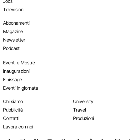
Jobs
Television
Abbonamenti
Magazine
Newsletter
Podcast
Eventi e Mostre
Inaugurazioni
Finissage
Eventi in giornata
Chi siamo
University
Pubblicità
Travel
Contatti
Produzioni
Lavora con noi
Seguici su Facebook
Seguici su Instagram
Seguici su X
Seguici su YouTube
Seguici su WhatsApp
Seguici su Telegram
Seguici su TikTok
Seguici su Link
Seguici su
Segui