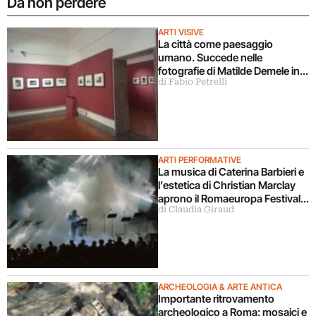
Da non perdere
ARTI VISIVE
La città come paesaggio
umano. Succede nelle
fotografie di Matilde Demele in
di Fabio Petrelli
mostra a Roma
ARTI PERFORMATIVE
La musica di Caterina Barbieri e
l’estetica di Christian Marclay
aprono il Romaeuropa Festival
di Claudia Giraud
2026
ARCHEOLOGIA & ARTE ANTICA
Importante ritrovamento
archeologico a Roma: mosaici e