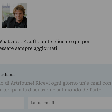
Whatsapp. È sufficiente
cliccare qui
per
d essere sempre aggiornati
otidiana
o di Artribune! Ricevi ogni giorno un'e-mail con 
partecipa alla discussione sul mondo dell'arte.
Email
(Required)