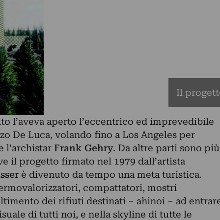
Il progett
tito l’aveva aperto l’eccentrico ed imprevedibile
nzo De Luca, volando fino a Los Angeles per
 l’archistar
Frank Gehry
. Da altre parti sono più
e il progetto firmato nel 1979 dall’artista
sser
è divenuto da tempo una meta turistica.
termovalorizzatori, compattatori, mostri
ltimento dei rifiuti destinati – ahinoi – ad entrar
uale di tutti noi, e nella skyline di tutte le