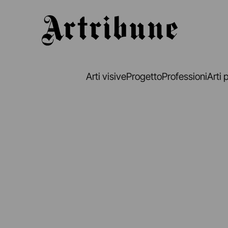
Artribune
Arti visive
Progetto
Professioni
Arti 