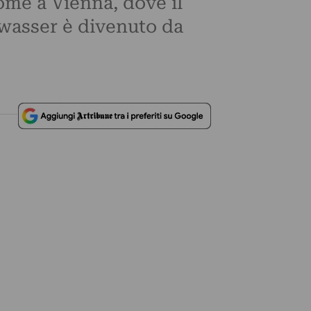
come a Vienna, dove il
twasser è divenuto da