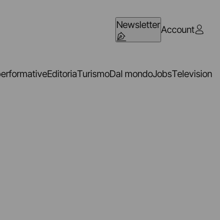
Newsletter
Account
performative
Editoria
Turismo
Dal mondo
Jobs
Television