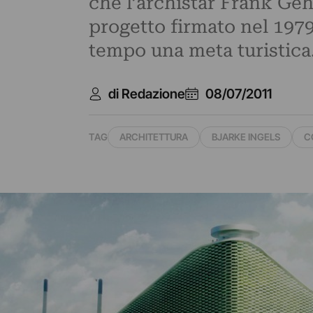
che l’archistar Frank Geh
progetto firmato nel 197
tempo una meta turistica.
di Redazione
08/07/2011
TAG
ARCHITETTURA
BJARKE INGELS
C