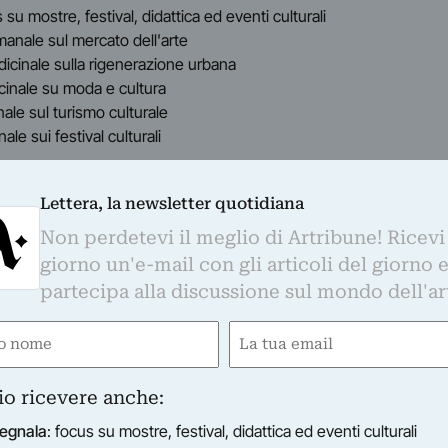
s su mostre, festival, didattica ed eventi culturali
timanale sul mercato dell'arte
indicinale sulla rigenerazione urbana
dicinale su moda e cultura
inale sul turismo culturale
anale sui festival culturali
i informato con regolarità sul mondo dell'arte, nel rispetto della privacy come indic
i verranno trasferiti su MailChimp e trattati secondo le modalità riportate in
quest
Lettera, la newsletter quotidiana
o con l'apposito link presente nelle email.
Non perdetevi il meglio di Artribune! Ricevi
giorno un'e-mail con gli articoli del giorno 
partecipa alla discussione sul mondo dell'ar
e
Email
ired)
(Required)
 contenuti e servizi dedicata all’arte e alla cultura
io ricevere anche:
 grazie all’esperienza decennale nel campo dell’editoria
cnologie.
egnala
: focus su mostre, festival, didattica ed eventi culturali