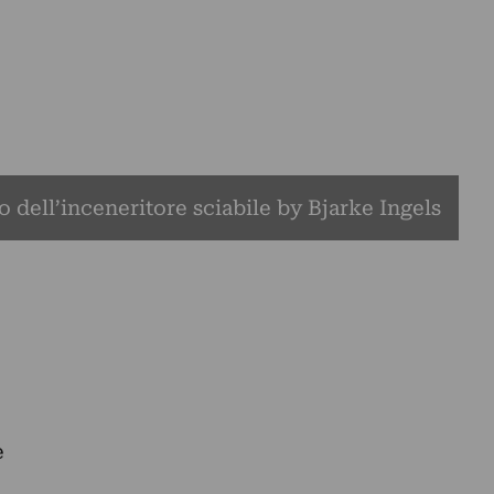
o dell’inceneritore sciabile by Bjarke Ingels
e