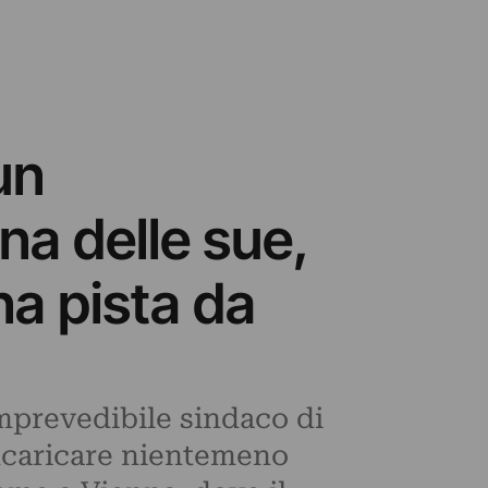
un
na delle sue,
a pista da
 imprevedibile sindaco di
incaricare nientemeno