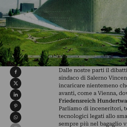
Condividi su Facebook
Dalle nostre parti il dibat
sindaco di Salerno‎ Vince
Condividi su X
incaricare nientemeno che
Condividi su LinkedIn
avanti, come a Vienna, dov
Friedensreich Hundertwa
Condividi su Pinterest
Parliamo di inceneritori, 
Condividi su WhatsApp
tecnologici legati allo sma
sempre più nel bagaglio vis
Condividi su Email