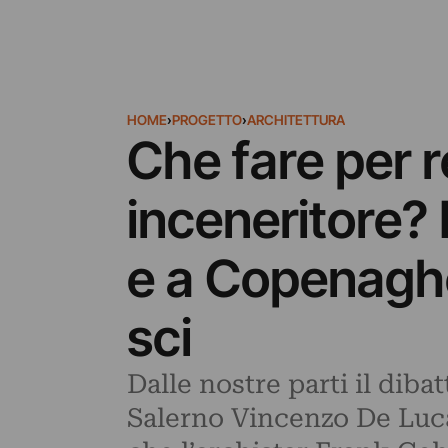
HOME
›
PROGETTO
›
ARCHITETTURA
Che fare per 
inceneritore? 
e a Copenaghe
sci
Dalle nostre parti il diba
Salerno‎ Vincenzo De Luc