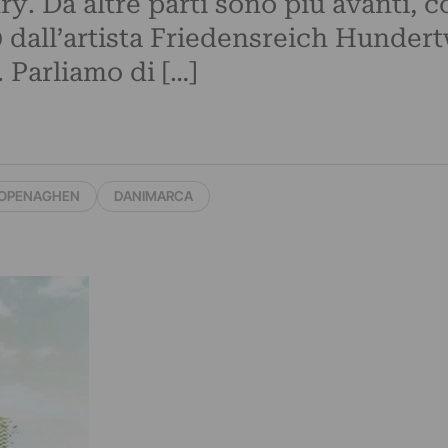
ry. Da altre parti sono più avanti, 
9 dall’artista Friedensreich Hunder
 Parliamo di […]
OPENAGHEN
DANIMARCA