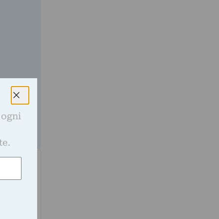
ato nella
a
 ogni
e
te.
, del