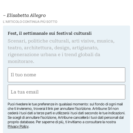
–
Elisabetta Allegro
L'ARTICOLO CONTINUA PIÙ SOTTO
Fest, il settimanale sui festival culturali
Scenari, politiche culturali, arti visive, musica,
teatro, architettura, design, artigianato,
rigenerazione urbana e i trend globali da
monitorare.
Nome
(Obbligatorio)
Nome
Email
(Obbligatorio)
Puoi rivedere le tue preferenze in qualsiasi momento: sul fondo di ogni mail
che ti invieremo, troverai il link per annullare l’iscrizione. Artribune Srl non
cederà i tuoi dati a terze parti e utilizzerà i tuoi dati secondo le tue indicazioni.
Se scegli di annullare l’iscrizione, Artribune cancellerà i tuoi dati personali dal
proprio database. Per saperne di più, ti invitiamo a consultare la nostra
Privacy Policy
.