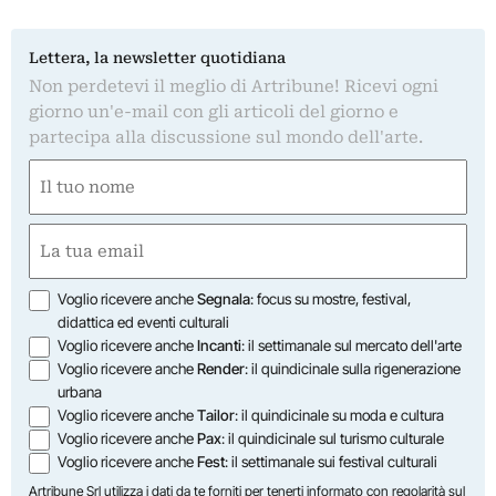
Lettera, la newsletter quotidiana
Non perdetevi il meglio di Artribune! Ricevi ogni
giorno un'e-mail con gli articoli del giorno e
partecipa alla discussione sul mondo dell'arte.
Nome
(Obbligatorio)
Nome
Email
(Obbligatorio)
Opzioni
Voglio ricevere anche
Segnala
: focus su mostre, festival,
didattica ed eventi culturali
Voglio ricevere anche
Incanti
: il settimanale sul mercato dell'arte
Voglio ricevere anche
Render
: il quindicinale sulla rigenerazione
urbana
Voglio ricevere anche
Tailor
: il quindicinale su moda e cultura
Voglio ricevere anche
Pax
: il quindicinale sul turismo culturale
Voglio ricevere anche
Fest
: il settimanale sui festival culturali
Artribune Srl utilizza i dati da te forniti per tenerti informato con regolarità sul