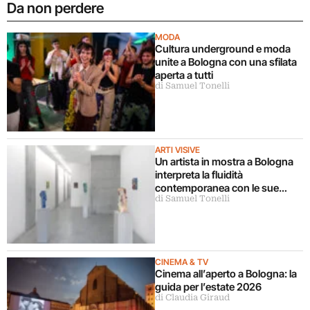
Da non perdere
MODA
Cultura underground e moda
unite a Bologna con una sfilata
aperta a tutti
di Samuel Tonelli
ARTI VISIVE
Un artista in mostra a Bologna
interpreta la fluidità
contemporanea con le sue
di Samuel Tonelli
sculture
CINEMA & TV
Cinema all’aperto a Bologna: la
guida per l’estate 2026
di Claudia Giraud