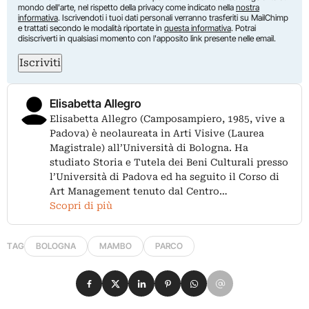
mondo dell'arte, nel rispetto della privacy come indicato nella
nostra
informativa
. Iscrivendoti i tuoi dati personali verranno trasferiti su MailChimp
e trattati secondo le modalità riportate in
questa informativa
. Potrai
disiscriverti in qualsiasi momento con l'apposito link presente nelle email.
Iscriviti
Elisabetta Allegro
Elisabetta Allegro (Camposampiero, 1985, vive a
Padova) è neolaureata in Arti Visive (Laurea
Magistrale) all’Università di Bologna. Ha
studiato Storia e Tutela dei Beni Culturali presso
l’Università di Padova ed ha seguito il Corso di
Art Management tenuto dal Centro…
Scopri di più
TAG
BOLOGNA
MAMBO
PARCO
Condividi su Facebook
Condividi su X
Condividi su LinkedIn
Condividi su Pinterest
Condividi su WhatsApp
Condividi su Email