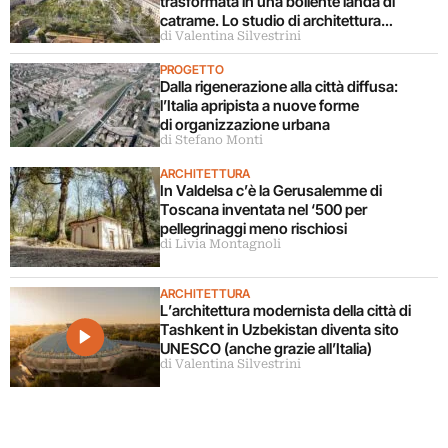
trasformata in una bollente landa di
catrame. Lo studio di architettura
di Valentina Silvestrini
disconosce il progetto
PROGETTO
Dalla rigenerazione alla città diffusa:
l’Italia apripista a nuove forme
di organizzazione urbana
di Stefano Monti
ARCHITETTURA
In Valdelsa c’è la Gerusalemme di
Toscana inventata nel ‘500 per
pellegrinaggi meno rischiosi
di Livia Montagnoli
ARCHITETTURA
L’architettura modernista della città di
Tashkent in Uzbekistan diventa sito
UNESCO (anche grazie all’Italia)
di Valentina Silvestrini