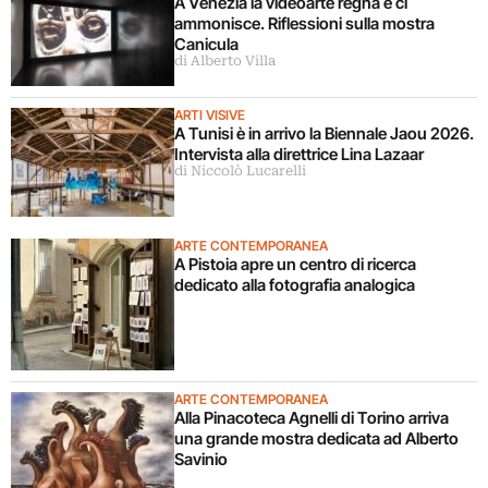
A Venezia la videoarte regna e ci
ammonisce. Riflessioni sulla mostra
Canicula
di Alberto Villa
ARTI VISIVE
A Tunisi è in arrivo la Biennale Jaou 2026.
Intervista alla direttrice Lina Lazaar
di Niccolò Lucarelli
ARTE CONTEMPORANEA
A Pistoia apre un centro di ricerca
dedicato alla fotografia analogica
ARTE CONTEMPORANEA
Alla Pinacoteca Agnelli di Torino arriva
una grande mostra dedicata ad Alberto
Savinio