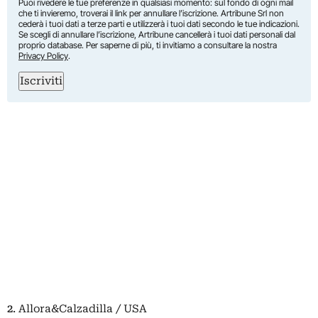
Puoi rivedere le tue preferenze in qualsiasi momento: sul fondo di ogni mail
che ti invieremo, troverai il link per annullare l’iscrizione. Artribune Srl non
cederà i tuoi dati a terze parti e utilizzerà i tuoi dati secondo le tue indicazioni.
Se scegli di annullare l’iscrizione, Artribune cancellerà i tuoi dati personali dal
proprio database. Per saperne di più, ti invitiamo a consultare la nostra
Privacy Policy
.
Iscriviti
2
. Allora&Calzadilla / USA