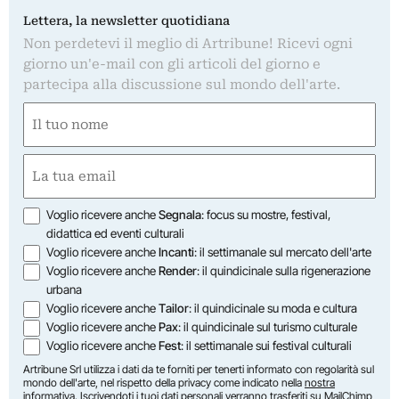
Lettera, la newsletter quotidiana
Non perdetevi il meglio di Artribune! Ricevi ogni
giorno un'e-mail con gli articoli del giorno e
partecipa alla discussione sul mondo dell'arte.
Nome
(Required)
First
Email
(Required)
Opzioni
Voglio ricevere anche
Segnala
: focus su mostre, festival,
didattica ed eventi culturali
Voglio ricevere anche
Incanti
: il settimanale sul mercato dell'arte
Voglio ricevere anche
Render
: il quindicinale sulla rigenerazione
urbana
Voglio ricevere anche
Tailor
: il quindicinale su moda e cultura
Voglio ricevere anche
Pax
: il quindicinale sul turismo culturale
Voglio ricevere anche
Fest
: il settimanale sui festival culturali
Artribune Srl utilizza i dati da te forniti per tenerti informato con regolarità sul
mondo dell'arte, nel rispetto della privacy come indicato nella
nostra
informativa
. Iscrivendoti i tuoi dati personali verranno trasferiti su MailChimp