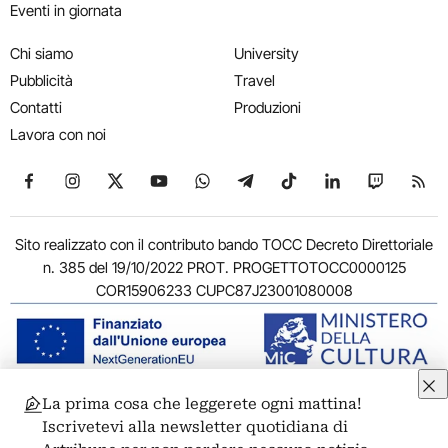
Eventi in giornata
Chi siamo
University
Pubblicità
Travel
Contatti
Produzioni
Lavora con noi
Seguici su Facebook
Seguici su Instagram
Seguici su X
Seguici su YouTube
Seguici su WhatsApp
Seguici su Telegram
Seguici su TikTok
Seguici su Link
Seguici su
Segui
Sito realizzato con il contributo bando TOCC Decreto Direttoriale
n. 385 del 19/10/2022 PROT. PROGETTOTOCC0000125
COR15906233 CUPC87J23001080008
La prima cosa che leggerete ogni mattina!
© 2011-2026 ARTRIBUNE srl – Corso Vittorio Emanuele II, 287 –
Iscrivetevi alla newsletter quotidiana di
00186 Roma - P.I. 11381581005