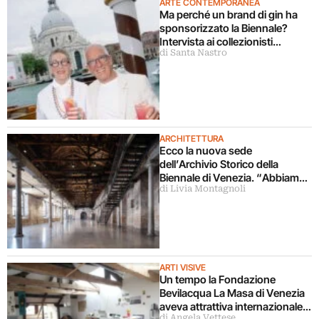
ARTE CONTEMPORANEA
Ma perché un brand di gin ha
sponsorizzato la Biennale?
Intervista ai collezionisti
di Santa Nastro
fondatori di Quattro Gatti
ARCHITETTURA
Ecco la nuova sede
dell’Archivio Storico della
Biennale di Venezia. “Abbiamo
di Livia Montagnoli
l’Archivio delle Arti
Contemporanee più vasto al
mondo”
ARTI VISIVE
Un tempo la Fondazione
Bevilacqua La Masa di Venezia
aveva attrattiva internazionale.
di Angela Vettese