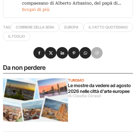
compaesano di Alberto Arbasino, del papà di…
Scopri di più
TAG
CORRIERE DELLA SERA
EUROPA
IL FATTO QUOTIDIANO
IL FOGLIO
Condividi su Facebook
Condividi su X
Condividi su LinkedIn
Condividi su Pinterest
Condividi su WhatsApp
Condividi su Email
Da non perdere
TURISMO
Le mostre da vedere ad agosto
2026 nelle città d’arte europee
di Claudia Giraud