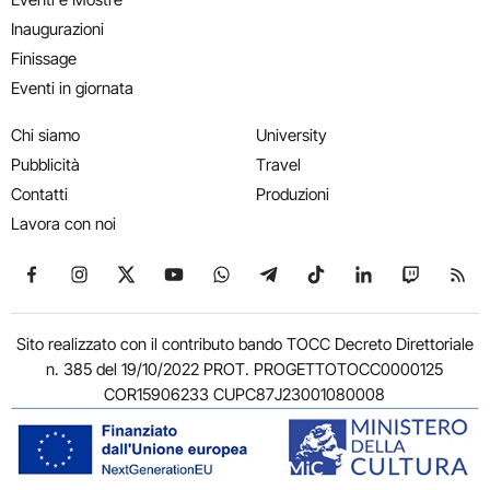
Inaugurazioni
Finissage
Eventi in giornata
Chi siamo
University
Pubblicità
Travel
Contatti
Produzioni
Lavora con noi
Seguici su Facebook
Seguici su Instagram
Seguici su X
Seguici su YouTube
Seguici su WhatsApp
Seguici su Telegram
Seguici su TikTok
Seguici su Link
Seguici su
Segui
Sito realizzato con il contributo bando TOCC Decreto Direttoriale
n. 385 del 19/10/2022 PROT. PROGETTOTOCC0000125
COR15906233 CUPC87J23001080008