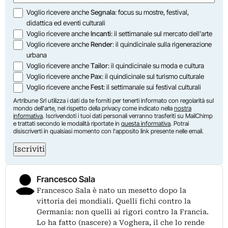
Opzioni
Voglio ricevere anche
Segnala
: focus su mostre, festival,
didattica ed eventi culturali
Voglio ricevere anche
Incanti
: il settimanale sul mercato dell'arte
Voglio ricevere anche
Render
: il quindicinale sulla rigenerazione
urbana
Voglio ricevere anche
Tailor
: il quindicinale su moda e cultura
Voglio ricevere anche
Pax
: il quindicinale sul turismo culturale
Voglio ricevere anche
Fest
: il settimanale sui festival culturali
Artribune Srl utilizza i dati da te forniti per tenerti informato con regolarità sul
mondo dell'arte, nel rispetto della privacy come indicato nella
nostra
informativa
. Iscrivendoti i tuoi dati personali verranno trasferiti su MailChimp
e trattati secondo le modalità riportate in
questa informativa
. Potrai
disiscriverti in qualsiasi momento con l'apposito link presente nelle email.
Iscriviti
Francesco Sala
Francesco Sala è nato un mesetto dopo la
vittoria dei mondiali. Quelli fichi contro la
Germania: non quelli ai rigori contro la Francia.
Lo ha fatto (nascere) a Voghera, il che lo rende