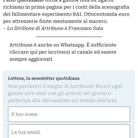
Fatto Quotidiano
torna a gamba tesa su Sgarbi:
richiamo in prima pagina per i conti della scenografia
del fallimentare esperimento RAI. Ottocentomila euro
per attrezzerie finite mestamente al macero.
–
Lo Strillone di Artribune è Francesco Sala
Artribune è anche su Whatsapp. È sufficiente
cliccare qui
per iscriversi al canale ed essere
sempre aggiornati
Lettera, la newsletter quotidiana
Non perdetevi il meglio di Artribune! Ricevi ogni
giorno un'e-mail con gli articoli del giorno e
partecipa alla discussione sul mondo dell'arte.
Nome
(Obbligatorio)
Nome
Email
(Obbligatorio)