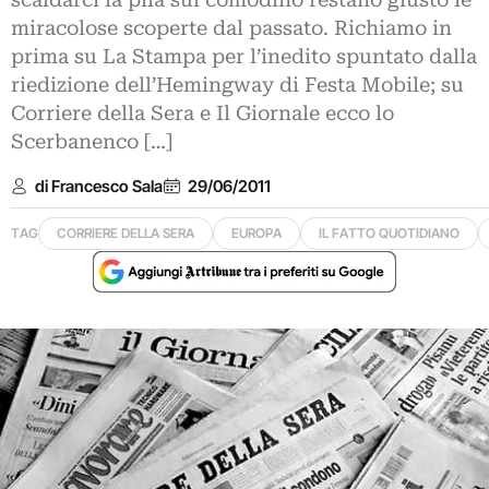
scaldarci la pila sul comodino restano giusto le
miracolose scoperte dal passato. Richiamo in
prima su La Stampa per l’inedito spuntato dalla
riedizione dell’Hemingway di Festa Mobile; su
Corriere della Sera e Il Giornale ecco lo
Scerbanenco […]
di Francesco Sala
29/06/2011
TAG
CORRIERE DELLA SERA
EUROPA
IL FATTO QUOTIDIANO