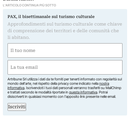
L'ARTICOLO CONTINUA PIÙ SOTTO
PAX, il bisettimanale sul turismo culturale
Approfondimenti sul turismo culturale come chiave
di comprensione dei territori e delle comunità che
li abitano.
Nome
(Obbligatorio)
Nome
Email
(Obbligatorio)
Artribune Srl utilizza i dati da te forniti per tenerti informato con regolarità sul
mondo dell'arte, nel rispetto della privacy come indicato nella
nostra
informativa
. Iscrivendoti i tuoi dati personali verranno trasferiti su MailChimp
e trattati secondo le modalità riportate in
questa informativa
. Potrai
disiscriverti in qualsiasi momento con l'apposito link presente nelle email.
Iscriviti