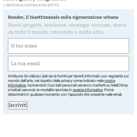
L'ARTICOLO CONTINUA PIÙ SOTTO
Render, il bisettimanale sulla rigenerazione urbana
Nuovi progetti, tendenze, strategie virtuose, storie
da tutto il mondo, interviste e molto altro.
Nome
(Required)
First
Email
(Required)
Artribune Srl utilizza i dati da te forniti per tenerti informato con regolarità sul
mondo dell'arte, nel rispetto della privacy come indicato nella
nostra
informativa
. Iscrivendoti i tuoi dati personali verranno trasferiti su MailChimp
e trattati secondo le modalità riportate in
questa informativa
. Potrai
disiscriverti in qualsiasi momento con l'apposito link presente nelle email.
Iscriviti