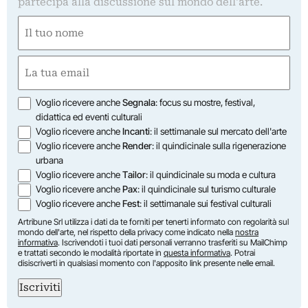
partecipa alla discussione sul mondo dell'arte.
Nome
(Required)
First
Email
(Required)
Opzioni
Voglio ricevere anche
Segnala
: focus su mostre, festival,
didattica ed eventi culturali
Voglio ricevere anche
Incanti
: il settimanale sul mercato dell'arte
Voglio ricevere anche
Render
: il quindicinale sulla rigenerazione
urbana
Voglio ricevere anche
Tailor
: il quindicinale su moda e cultura
Voglio ricevere anche
Pax
: il quindicinale sul turismo culturale
Voglio ricevere anche
Fest
: il settimanale sui festival culturali
Artribune Srl utilizza i dati da te forniti per tenerti informato con regolarità sul
mondo dell'arte, nel rispetto della privacy come indicato nella
nostra
informativa
. Iscrivendoti i tuoi dati personali verranno trasferiti su MailChimp
e trattati secondo le modalità riportate in
questa informativa
. Potrai
disiscriverti in qualsiasi momento con l'apposito link presente nelle email.
Iscriviti