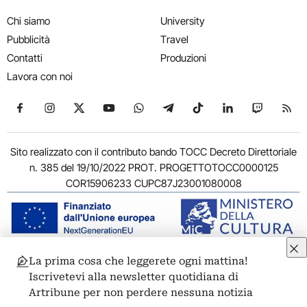
Chi siamo
University
Pubblicità
Travel
Contatti
Produzioni
Lavora con noi
Seguici su Facebook
Seguici su Instagram
Seguici su X
Seguici su YouTube
Seguici su WhatsApp
Seguici su Telegram
Seguici su TikTok
Seguici su Link
Seguici su
Segui
Sito realizzato con il contributo bando TOCC Decreto Direttoriale
n. 385 del 19/10/2022 PROT. PROGETTOTOCC0000125
COR15906233 CUPC87J23001080008
La prima cosa che leggerete ogni mattina!
© 2011-2026 ARTRIBUNE srl – Corso Vittorio Emanuele II, 287 –
Iscrivetevi alla newsletter quotidiana di
00186 Roma - P.I. 11381581005
Artribune per non perdere nessuna notizia
Privacy: Responsabile della protezione dei dati personali