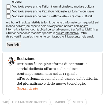
urbana
Voglio ricevere anche
Tailor
: il quindicinale su moda e cultura
Voglio ricevere anche
Pax
: il quindicinale sul turismo culturale
Voglio ricevere anche
Fest
: il settimanale sui festival culturali
Artribune Srl utilizza i dati da te forniti per tenerti informato con regolarità sul
mondo dell'arte, nel rispetto della privacy come indicato nella
nostra
informativa
. Iscrivendoti i tuoi dati personali verranno trasferiti su MailChimp
e trattati secondo le modalità riportate in
questa informativa
. Potrai
disiscriverti in qualsiasi momento con l'apposito link presente nelle email.
Iscriviti
Redazione
Artribune è una piattaforma di contenuti e
servizi dedicata all’arte e alla cultura
contemporanea, nata nel 2011 grazie
all’esperienza decennale nel campo dell’editoria,
del giornalismo e delle nuove tecnologie.
Scopri di più
TAG
LUCA MASSIMO BARBERO
MACRO
MUSEO