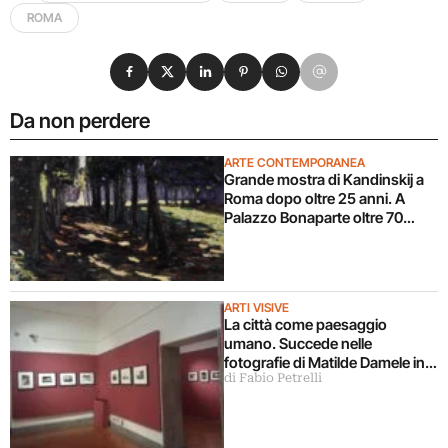
ROMA
Condividi su Facebook
Condividi su X
Condividi su LinkedIn
Condividi su Pinterest
Condividi su WhatsApp
Condividi su Email
Da non perdere
ARTE CONTEMPORANEA
Grande mostra di Kandinskij a
Roma dopo oltre 25 anni. A
Palazzo Bonaparte oltre 70
opere dal Pompidou
ARTI VISIVE
La città come paesaggio
umano. Succede nelle
fotografie di Matilde Damele in
di Fabio Petrelli
mostra a Roma