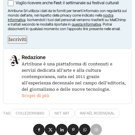
Voglio ricevere anche
Fest
: il settimanale sui festival culturali
Artribune Srl utilizza i dati da te forniti per tenerti informato con regolarità sul
mondo dell'arte, nel rispetto della privacy come indicato nella
nostra
informativa
. Iscrivendoti i tuoi dati personali verranno trasferiti su MailChimp
e trattati secondo le modalità riportate in
questa informativa
. Potrai
disiscriverti in qualsiasi momento con l'apposito link presente nelle email.
Iscriviti
Redazione
Artribune è una piattaforma di contenuti e
servizi dedicata all’arte e alla cultura
contemporanea, nata nel 2011 grazie
all’esperienza decennale nel campo dell’editoria,
del giornalismo e delle nuove tecnologie.
Scopri di più
TAG
COLLEZIONISMO
NET ART
RAFAËL ROZENDAAL
Condividi su Facebook
Condividi su X
Condividi su LinkedIn
Condividi su Pinterest
Condividi su WhatsApp
Condividi su Email