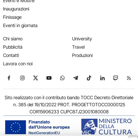
Eventi e Mostre
Inaugurazioni
Finissage
Eventi in giornata
Chi siamo
University
Pubblicità
Travel
Contatti
Produzioni
Lavora con noi
Seguici su Facebook
Seguici su Instagram
Seguici su X
Seguici su YouTube
Seguici su WhatsApp
Seguici su Telegram
Seguici su TikTok
Seguici su Link
Seguici su
Segui
Sito realizzato con il contributo bando TOCC Decreto Direttoriale
n. 385 del 19/10/2022 PROT. PROGETTOTOCC0000125
COR15906233 CUPC87J23001080008