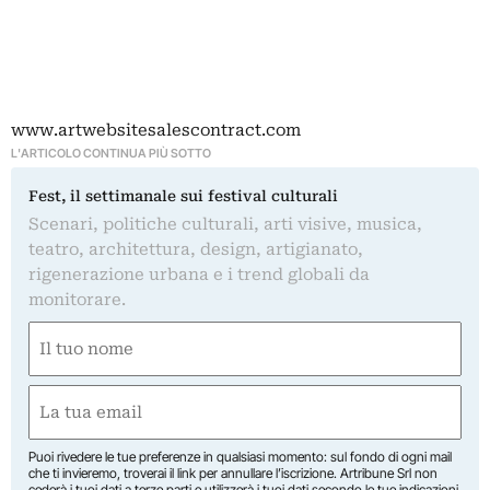
www.artwebsitesalescontract.com
L'ARTICOLO CONTINUA PIÙ SOTTO
Fest, il settimanale sui festival culturali
Scenari, politiche culturali, arti visive, musica,
teatro, architettura, design, artigianato,
rigenerazione urbana e i trend globali da
monitorare.
Nome
(Required)
First
Email
(Required)
Puoi rivedere le tue preferenze in qualsiasi momento: sul fondo di ogni mail
che ti invieremo, troverai il link per annullare l’iscrizione. Artribune Srl non
cederà i tuoi dati a terze parti e utilizzerà i tuoi dati secondo le tue indicazioni.