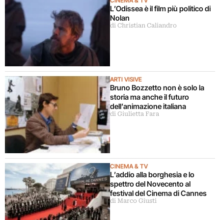
CINEMA & TV
L’Odissea è il film più politico di
Nolan
di Christian Caliandro
ARTI VISIVE
Bruno Bozzetto non è solo la
storia ma anche il futuro
dell’animazione italiana
di Giulietta Fara
CINEMA & TV
L’addio alla borghesia e lo
spettro del Novecento al
festival del Cinema di Cannes
di Marco Giusti