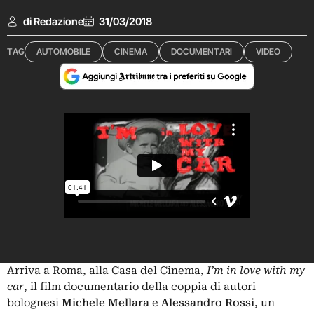
di Redazione
31/03/2018
TAG
AUTOMOBILE
CINEMA
DOCUMENTARI
VIDEO
Arriva a Roma, alla Casa del Cinema,
I’m in love with my
car
, il film documentario della coppia di autori
bolognesi
Michele Mellara
e
Alessandro Rossi
, un