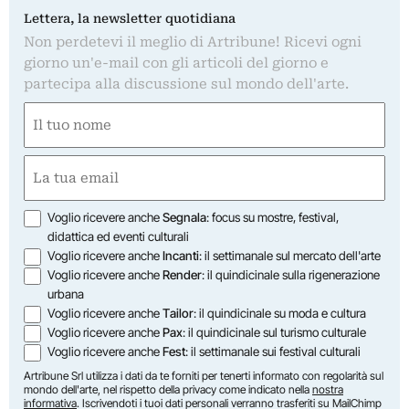
Lettera, la newsletter quotidiana
Non perdetevi il meglio di Artribune! Ricevi ogni
giorno un'e-mail con gli articoli del giorno e
partecipa alla discussione sul mondo dell'arte.
Nome
(Obbligatorio)
Nome
Email
(Obbligatorio)
Opzioni
Voglio ricevere anche
Segnala
: focus su mostre, festival,
didattica ed eventi culturali
Voglio ricevere anche
Incanti
: il settimanale sul mercato dell'arte
Voglio ricevere anche
Render
: il quindicinale sulla rigenerazione
urbana
Voglio ricevere anche
Tailor
: il quindicinale su moda e cultura
Voglio ricevere anche
Pax
: il quindicinale sul turismo culturale
Voglio ricevere anche
Fest
: il settimanale sui festival culturali
Artribune Srl utilizza i dati da te forniti per tenerti informato con regolarità sul
mondo dell'arte, nel rispetto della privacy come indicato nella
nostra
informativa
. Iscrivendoti i tuoi dati personali verranno trasferiti su MailChimp