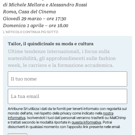
di Michele Mellara e Alessandro Rossi
Roma, Casa del Cinema
Giovedì 29 marzo – ore 17:30
Domenica 1 aprile – ore 18.00
L'ARTICOLO CONTINUA PIÙ SOTTO
Tailor, il quindicinale su moda e cultura
Ultime tendenze internazionali, i focus sulla
sostenibilità, gli approfondimenti sulle fashion
week, le carriere e la formazione accademica.
Nome
(Obbligatorio)
Nome
Email
(Obbligatorio)
Artribune Srl utilizza i dati da te forniti per tenerti informato con regolarità sul
mondo dell'arte, nel rispetto della privacy come indicato nella
nostra
informativa
. Iscrivendoti i tuoi dati personali verranno trasferiti su MailChimp
e trattati secondo le modalità riportate in
questa informativa
. Potrai
disiscriverti in qualsiasi momento con l'apposito link presente nelle email.