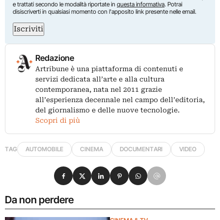
e trattati secondo le modalità riportate in
questa informativa
. Potrai
disiscriverti in qualsiasi momento con l'apposito link presente nelle email.
Iscriviti
Redazione
Artribune è una piattaforma di contenuti e
servizi dedicata all’arte e alla cultura
contemporanea, nata nel 2011 grazie
all’esperienza decennale nel campo dell’editoria,
del giornalismo e delle nuove tecnologie.
Scopri di più
TAG
AUTOMOBILE
CINEMA
DOCUMENTARI
VIDEO
Condividi su Facebook
Condividi su X
Condividi su LinkedIn
Condividi su Pinterest
Condividi su WhatsApp
Condividi su Email
Da non perdere