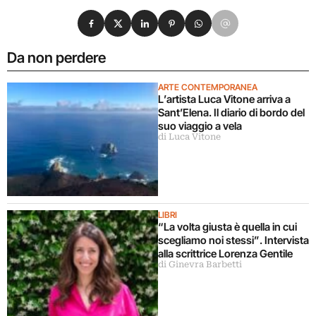
Condividi su Facebook
Condividi su X
Condividi su LinkedIn
Condividi su Pinterest
Condividi su WhatsApp
Condividi su Email
Da non perdere
ARTE CONTEMPORANEA
L’artista Luca Vitone arriva a
Sant’Elena. Il diario di bordo del
suo viaggio a vela
di Luca Vitone
LIBRI
“La volta giusta è quella in cui
scegliamo noi stessi”. Intervista
alla scrittrice Lorenza Gentile
di Ginevra Barbetti