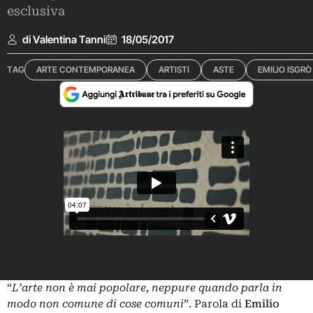
esclusiva
di Valentina Tanni
18/05/2017
TAG
ARTE CONTEMPORANEA
ARTISTI
ASTE
EMILIO ISGRÒ
“
L’arte non è mai popolare, neppure quando parla in
modo non comune di cose comuni
”. Parola di
Emilio