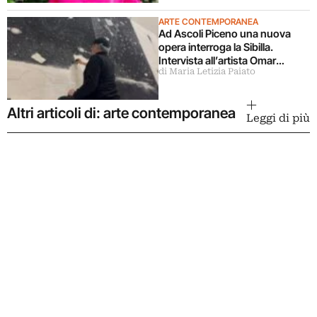
ARTE CONTEMPORANEA
Ad Ascoli Piceno una nuova
opera interroga la Sibilla.
Intervista all’artista Omar
di Maria Letizia Paiato
Galliani
Altri articoli di: arte contemporanea
Leggi di più