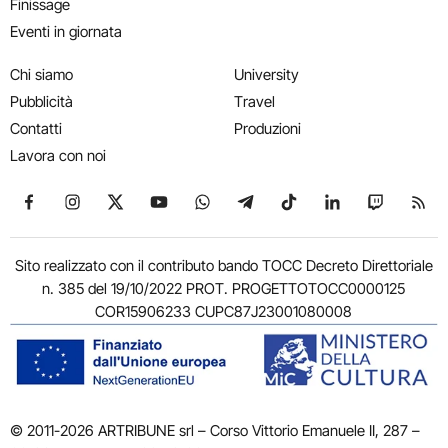
Finissage
Eventi in giornata
Chi siamo
University
Pubblicità
Travel
Contatti
Produzioni
Lavora con noi
Seguici su Facebook
Seguici su Instagram
Seguici su X
Seguici su YouTube
Seguici su WhatsApp
Seguici su Telegram
Seguici su TikTok
Seguici su Link
Seguici su
Segui
Sito realizzato con il contributo bando TOCC Decreto Direttoriale
n. 385 del 19/10/2022 PROT. PROGETTOTOCC0000125
COR15906233 CUPC87J23001080008
© 2011-2026 ARTRIBUNE srl – Corso Vittorio Emanuele II, 287 –