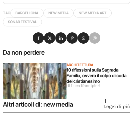
TAG
BARCELLONA
NEW MEDIA
NEW MEDIA ART
SÓNAR FESTIVAL
Condividi su Facebook
Condividi su X
Condividi su LinkedIn
Condividi su Pinterest
Condividi su WhatsApp
Condividi su Email
Da non perdere
ARCHITETTURA
10 riflessioni sulla Sagrada
Familia, ovvero il colpo di coda
del cristianesimo
di Luca Nannipieri
Altri articoli di: new media
Leggi di più