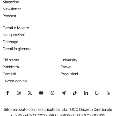
Magazine
Newsletter
Podcast
Eventi e Mostre
Inaugurazioni
Finissage
Eventi in giornata
Chi siamo
University
Pubblicità
Travel
Contatti
Produzioni
Lavora con noi
Seguici su Facebook
Seguici su Instagram
Seguici su X
Seguici su YouTube
Seguici su WhatsApp
Seguici su Telegram
Seguici su TikTok
Seguici su Link
Seguici su
Segui
Sito realizzato con il contributo bando TOCC Decreto Direttoriale
n. 385 del 19/10/2022 PROT. PROGETTOTOCC0000125