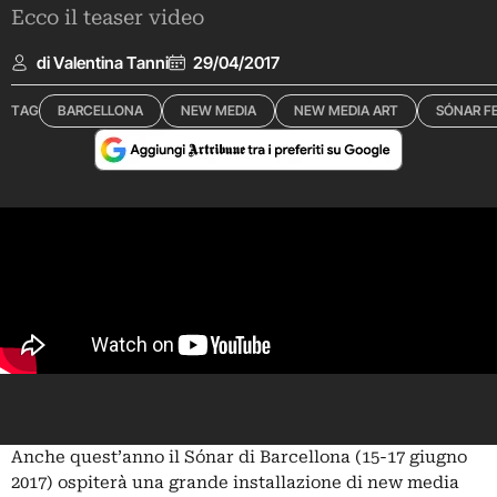
Ecco il teaser video
di Valentina Tanni
29/04/2017
TAG
BARCELLONA
NEW MEDIA
NEW MEDIA ART
SÓNAR F
Anche quest’anno il Sónar di Barcellona (15-17 giugno
2017) ospiterà una grande installazione di new media