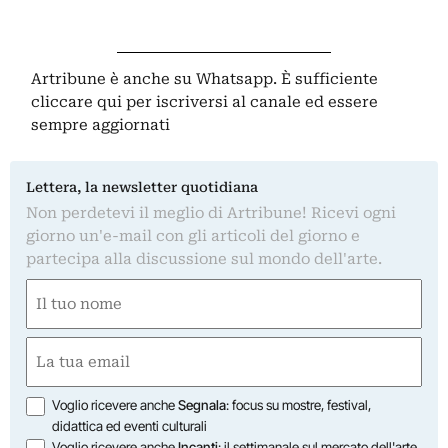
Artribune è anche su Whatsapp. È sufficiente
cliccare qui
per iscriversi al canale ed essere
sempre aggiornati
Lettera, la newsletter quotidiana
Non perdetevi il meglio di Artribune! Ricevi ogni
giorno un'e-mail con gli articoli del giorno e
partecipa alla discussione sul mondo dell'arte.
Nome
(Obbligatorio)
Nome
Email
(Obbligatorio)
Opzioni
Voglio ricevere anche
Segnala
: focus su mostre, festival,
didattica ed eventi culturali
Voglio ricevere anche
Incanti
: il settimanale sul mercato dell'arte