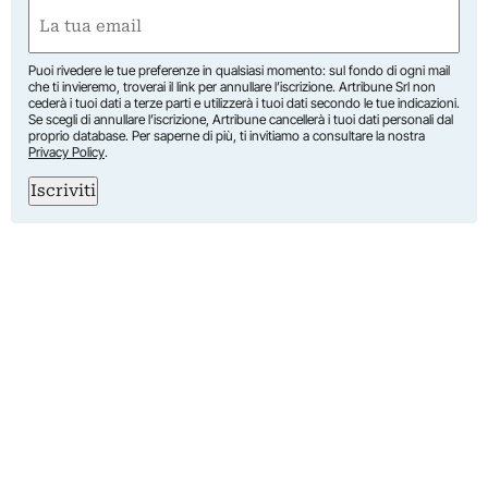
Nome
Email
(Obbligatorio)
Puoi rivedere le tue preferenze in qualsiasi momento: sul fondo di ogni mail
che ti invieremo, troverai il link per annullare l’iscrizione. Artribune Srl non
cederà i tuoi dati a terze parti e utilizzerà i tuoi dati secondo le tue indicazioni.
Se scegli di annullare l’iscrizione, Artribune cancellerà i tuoi dati personali dal
proprio database. Per saperne di più, ti invitiamo a consultare la nostra
Privacy Policy
.
Iscriviti