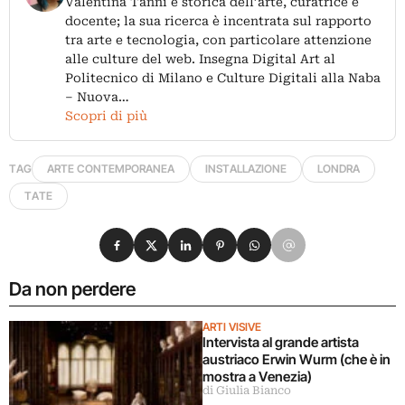
Valentina Tanni è storica dell’arte, curatrice e
docente; la sua ricerca è incentrata sul rapporto
tra arte e tecnologia, con particolare attenzione
alle culture del web. Insegna Digital Art al
Politecnico di Milano e Culture Digitali alla Naba
– Nuova…
Scopri di più
TAG
ARTE CONTEMPORANEA
INSTALLAZIONE
LONDRA
TATE
Condividi su Facebook
Condividi su X
Condividi su LinkedIn
Condividi su Pinterest
Condividi su WhatsApp
Condividi su Email
Da non perdere
ARTI VISIVE
Intervista al grande artista
austriaco Erwin Wurm (che è in
mostra a Venezia)
di Giulia Bianco