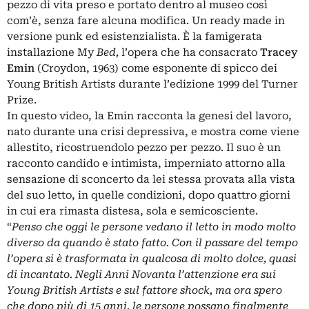
pezzo di vita preso e portato dentro al museo così
com’è, senza fare alcuna modifica. Un ready made in
versione punk ed esistenzialista. È la famigerata
installazione My
Bed,
l’opera che ha consacrato
Tracey
Emin
(Croydon, 1963) come esponente di spicco dei
Young British Artists durante l’edizione 1999 del Turner
Prize.
In questo video, la Emin racconta la genesi del lavoro,
nato durante una crisi depressiva, e mostra come viene
allestito, ricostruendolo pezzo per pezzo. Il suo è un
racconto candido e intimista, imperniato attorno alla
sensazione di sconcerto da lei stessa provata alla vista
del suo letto, in quelle condizioni, dopo quattro giorni
in cui era rimasta distesa, sola e semicosciente.
“
Penso che oggi le persone vedano il letto in modo molto
diverso da quando è stato fatto. Con il passare del tempo
l’opera si è trasformata in qualcosa di molto dolce, quasi
di incantato. Negli Anni Novanta l’attenzione era sui
Young British Artists e sul fattore shock, ma ora spero
che dopo più di 15 anni, le persone possano finalmente