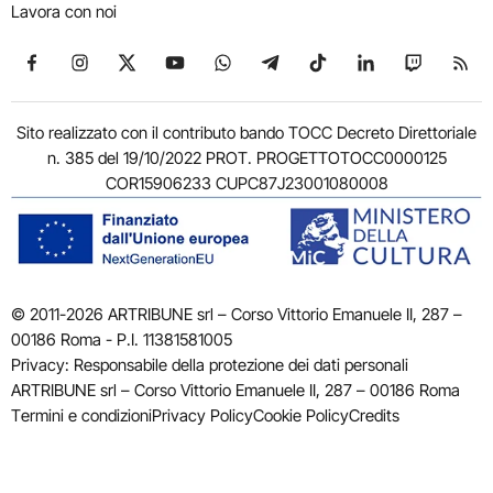
Lavora con noi
Seguici su Facebook
Seguici su Instagram
Seguici su X
Seguici su YouTube
Seguici su WhatsApp
Seguici su Telegram
Seguici su TikTok
Seguici su Link
Seguici su
Segui
Sito realizzato con il contributo bando TOCC Decreto Direttoriale
n. 385 del 19/10/2022 PROT. PROGETTOTOCC0000125
COR15906233 CUPC87J23001080008
© 2011-2026 ARTRIBUNE srl – Corso Vittorio Emanuele II, 287 –
00186 Roma - P.I. 11381581005
Privacy: Responsabile della protezione dei dati personali
ARTRIBUNE srl – Corso Vittorio Emanuele II, 287 – 00186 Roma
Termini e condizioni
Privacy Policy
Cookie Policy
Credits