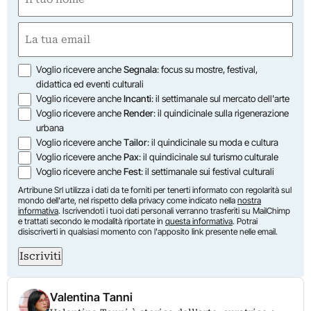
(Obbligatorio)
Nome
Email
(Obbligatorio)
Opzioni
Voglio ricevere anche
Segnala
: focus su mostre, festival,
didattica ed eventi culturali
Voglio ricevere anche
Incanti
: il settimanale sul mercato dell'arte
Voglio ricevere anche
Render
: il quindicinale sulla rigenerazione
urbana
Voglio ricevere anche
Tailor
: il quindicinale su moda e cultura
Voglio ricevere anche
Pax
: il quindicinale sul turismo culturale
Voglio ricevere anche
Fest
: il settimanale sui festival culturali
Artribune Srl utilizza i dati da te forniti per tenerti informato con regolarità sul
mondo dell'arte, nel rispetto della privacy come indicato nella
nostra
informativa
. Iscrivendoti i tuoi dati personali verranno trasferiti su MailChimp
e trattati secondo le modalità riportate in
questa informativa
. Potrai
disiscriverti in qualsiasi momento con l'apposito link presente nelle email.
Iscriviti
Valentina Tanni