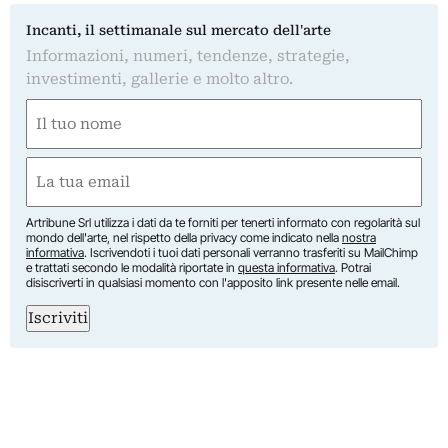
Incanti, il settimanale sul mercato dell'arte
Informazioni, numeri, tendenze, strategie,
investimenti, gallerie e molto altro.
Nome
(Obbligatorio)
Nome
Email
(Obbligatorio)
Artribune Srl utilizza i dati da te forniti per tenerti informato con regolarità sul
mondo dell'arte, nel rispetto della privacy come indicato nella
nostra
informativa
. Iscrivendoti i tuoi dati personali verranno trasferiti su MailChimp
e trattati secondo le modalità riportate in
questa informativa
. Potrai
disiscriverti in qualsiasi momento con l'apposito link presente nelle email.
Iscriviti