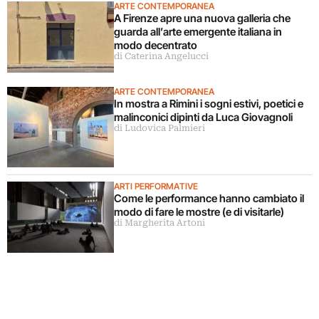
ARTE CONTEMPORANEA
A Firenze apre una nuova galleria che
guarda all’arte emergente italiana in
modo decentrato
di Caterina Angelucci
ARTE CONTEMPORANEA
In mostra a Rimini i sogni estivi, poetici e
malinconici dipinti da Luca Giovagnoli
di Ludovica Palmieri
ARTI PERFORMATIVE
Come le performance hanno cambiato il
modo di fare le mostre (e di visitarle)
di Margherita Artoni