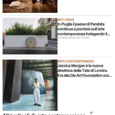
ARTI VISIVE
In Puglia il paese di Parabita
continua a puntare sull’arte
contemporanea indagando il
di Marilena Di Tursi
sottosuolo
ARTE CONTEMPORANEA
Jessica Morgan è la nuova
direttrice della Tate di Londra.
Era alla Dia Art Foundation ora
torna in UK