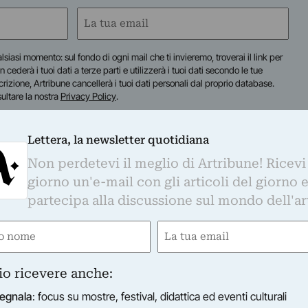
Email
(Obbligatorio)
lsiasi momento: sul fondo di ogni mail che ti invieremo, troverai il link per
n cederà i tuoi dati a terze parti e utilizzerà i tuoi dati secondo le tue
scrizione, Artribune cancellerà i tuoi dati personali dal proprio database.
sultare la nostra
Privacy Policy
.
Lettera, la newsletter quotidiana
Non perdetevi il meglio di Artribune! Ricevi
giorno un'e-mail con gli articoli del giorno 
partecipa alla discussione sul mondo dell'ar
e
Email
gatorio)
(Obbligatorio)
io ricevere anche:
egnala
: focus su mostre, festival, didattica ed eventi culturali