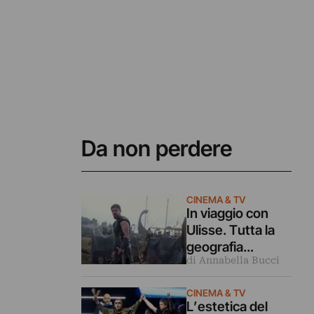
Da non perdere
CINEMA & TV
In viaggio con
Ulisse. Tutta la
geografia
di Annabella Bucci
dell’Odissea di
Christopher
CINEMA & TV
Nolan
L’estetica del