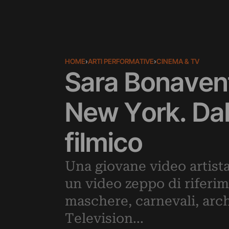
HOME
›
ARTI PERFORMATIVE
›
CINEMA & TV
Sara Bonavent
New York. Dal
filmico
Una giovane video artist
un video zeppo di riferimen
maschere, carnevali, arch
Television...