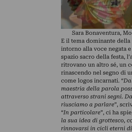
Sara Bonaventura, Moo
E il tema dominante della 
intorno alla voce negata e 
spazio sacro della festa, l’
ritrovano un altro sé, un 
rinascendo nel segno di u
come logos incarnati. “
Dal
maestria della parola pos
attraverso strani segni. D
riusciamo a parlare
”, scri
“
In particolare
”, ci ha spi
la sua idea di grottesco, c
rinnovarsi in cicli eterni 