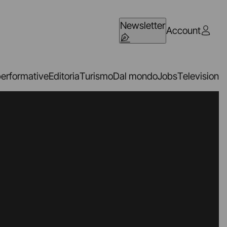
Newsletter
Account
performative
Editoria
Turismo
Dal mondo
Jobs
Television