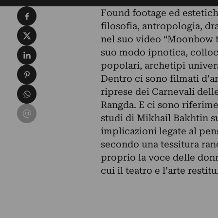
Condividi su Facebook
Found footage ed estetich
filosofia, antropologia, 
Condividi su X
nel suo video “Moonbow th
Condividi su LinkedIn
suo modo ipnotica, colloc
popolari, archetipi universa
Condividi su Pinterest
Dentro ci sono filmati d’a
Condividi su WhatsApp
riprese dei Carnevali dell
Rangda. E ci sono riferimen
Condividi su Email
studi di Mikhail Bakhtin su
implicazioni legate al pen
secondo una tessitura ran
proprio la voce delle donn
cui il teatro e l’arte rest