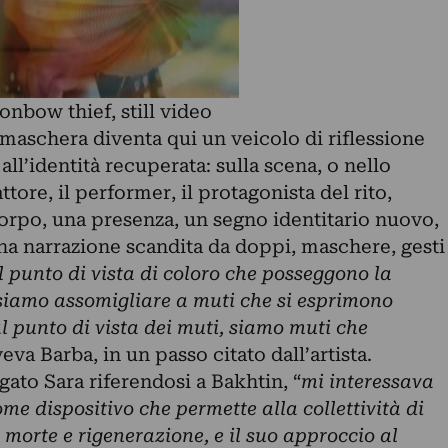
nbow thief, still video
maschera diventa qui un veicolo di riflessione
all’identità recuperata: sulla scena, o nello
attore, il performer, il protagonista del rito,
corpo, una presenza, un segno identitario nuovo,
na narrazione scandita da doppi, maschere, gesti
 punto di vista di coloro che posseggono la
siamo assomigliare a muti che si esprimono
al punto di vista dei muti, siamo muti che
veva Barba, in un passo citato dall’artista.
egato Sara riferendosi a Bakhtin, “
mi interessava
ome dispositivo che permette alla collettività di
di morte e rigenerazione, e il suo approccio al