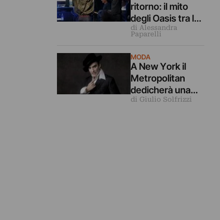
ritorno: il mito
degli Oasis tra la
di Alessandra
premiere di
Paparelli
Londra e Venezia
2026
MODA
A New York il
Metropolitan
dedicherà una
di Giulio Solfrizzi
grande mostra
allo stilista John
Galliano