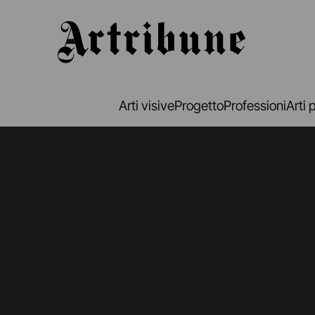
Artribune
Arti visive
Progetto
Professioni
Arti 