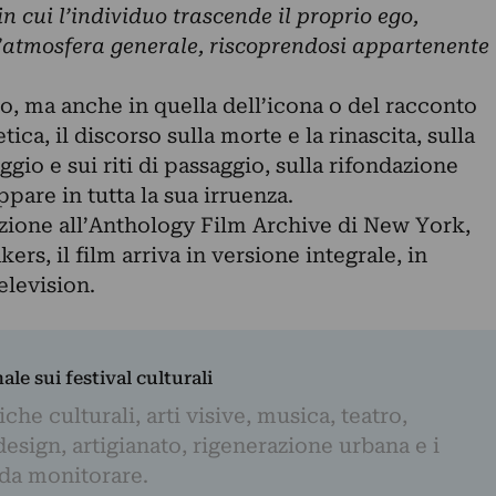
cui l’individuo trascende il proprio ego,
l’atmosfera generale, riscoprendosi appartenente
ro, ma anche in quella dell’icona o del racconto
ica, il discorso sulla morte e la rinascita, sulla
gio e sui riti di passaggio, sulla rifondazione
ppare in tutta la sua irruenza.
zione all’Anthology Film Archive di New York,
rs, il film arriva in versione integrale, in
elevision.
nale sui festival culturali
iche culturali, arti visive, musica, teatro,
design, artigianato, rigenerazione urbana e i
 da monitorare.