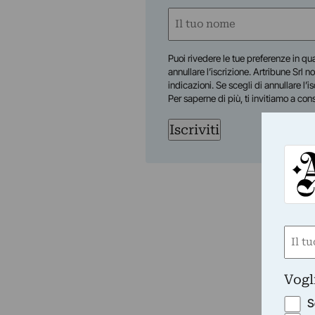
Nome
(Obbligatorio)
Nome
Puoi rivedere le tue preferenze in qua
annullare l’iscrizione. Artribune Srl no
indicazioni. Se scegli di annullare l’i
Per saperne di più, ti invitiamo a con
Iscriviti
Nom
(Obbli
Nome
Vogl
S