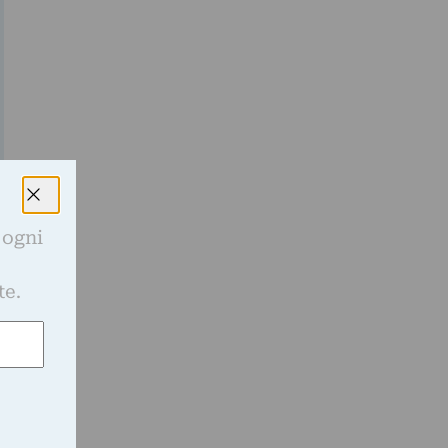
 ogni
e
te.