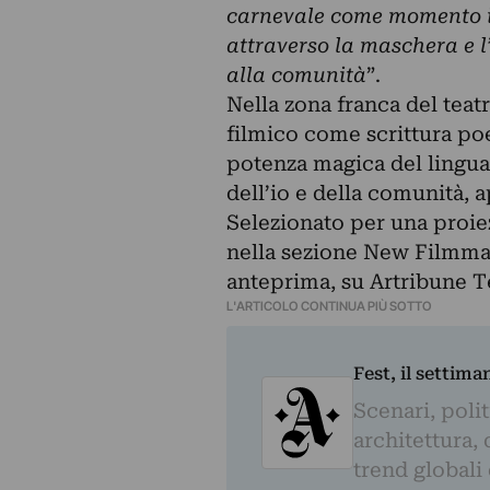
carnevale come momento in 
attraverso la maschera e 
alla comunità
”.
Nella zona franca del teat
filmico come scrittura poet
potenza magica del linguag
dell’io e della comunità, a
Selezionato per una proie
nella sezione New Filmmake
anteprima, su Artribune T
L'ARTICOLO CONTINUA PIÙ SOTTO
Fest, il settima
Scenari, polit
architettura, 
trend globali