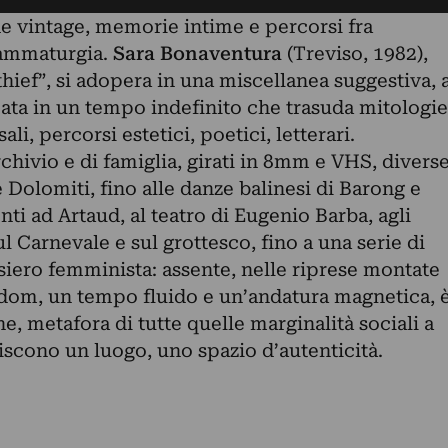
e vintage, memorie intime e percorsi fra
drammaturgia.
Sara Bonaventura
(Treviso, 1982),
ief”, si adopera in una miscellanea suggestiva, 
ata in un tempo indefinito che trasuda mitologie
li, percorsi estetici, poetici, letterari.
rchivio e di famiglia, girati in 8mm e VHS, divers
e Dolomiti, fino alle danze balinesi di Barong e
ti ad Artaud, al teatro di Eugenio Barba, agli
l Carnevale e sul grottesco, fino a una serie di
siero femminista: assente, nelle riprese montate
dom, un tempo fluido e un’andatura magnetica, 
e, metafora di tutte quelle marginalità sociali a
ituiscono un luogo, uno spazio d’autenticità.