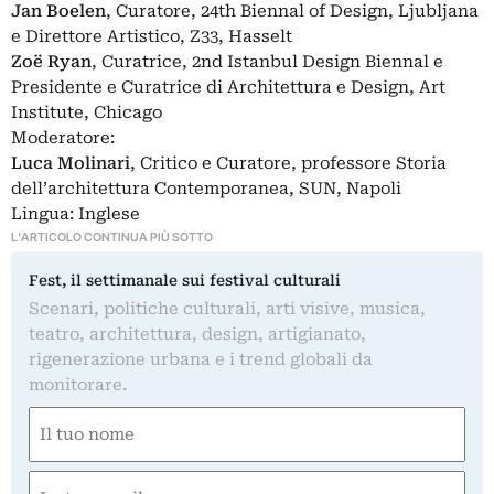
Jan Boelen
, Curatore, 24th Biennal of Design, Ljubljana
e Direttore Artistico, Z33, Hasselt
Zoë Ryan
, Curatrice, 2nd Istanbul Design Biennal e
Presidente e Curatrice di Architettura e Design, Art
Institute, Chicago
Moderatore:
Luca Molinari
, Critico e Curatore, professore Storia
dell’architettura Contemporanea, SUN, Napoli
Lingua: Inglese
L'ARTICOLO CONTINUA PIÙ SOTTO
Fest, il settimanale sui festival culturali
Scenari, politiche culturali, arti visive, musica,
teatro, architettura, design, artigianato,
rigenerazione urbana e i trend globali da
monitorare.
Nome
(Required)
First
Email