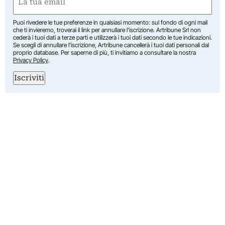
(Required)
Puoi rivedere le tue preferenze in qualsiasi momento: sul fondo di ogni mail
che ti invieremo, troverai il link per annullare l’iscrizione. Artribune Srl non
cederà i tuoi dati a terze parti e utilizzerà i tuoi dati secondo le tue indicazioni.
Se scegli di annullare l’iscrizione, Artribune cancellerà i tuoi dati personali dal
proprio database. Per saperne di più, ti invitiamo a consultare la nostra
Privacy Policy
.
Iscriviti