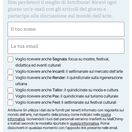
Non perdetevi il meglio di Artribune! Ricevi ogni
giorno un'e-mail con gli articoli del giorno e
partecipa alla discussione sul mondo dell'arte.
Nome
(Required)
First
Email
(Required)
Opzioni
Voglio ricevere anche
Segnala
: focus su mostre, festival,
didattica ed eventi culturali
Voglio ricevere anche
Incanti
: il settimanale sul mercato dell'arte
Voglio ricevere anche
Render
: il quindicinale sulla rigenerazione
urbana
Voglio ricevere anche
Tailor
: il quindicinale su moda e cultura
Voglio ricevere anche
Pax
: il quindicinale sul turismo culturale
Voglio ricevere anche
Fest
: il settimanale sui festival culturali
Artribune Srl utilizza i dati da te forniti per tenerti informato con regolarità sul
mondo dell'arte, nel rispetto della privacy come indicato nella
nostra
informativa
. Iscrivendoti i tuoi dati personali verranno trasferiti su MailChimp
e trattati secondo le modalità riportate in
questa informativa
. Potrai
disiscriverti in qualsiasi momento con l'apposito link presente nelle email.