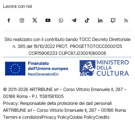
Lavora con noi
Seguici su Facebook
Seguici su Instagram
Seguici su X
Seguici su YouTube
Seguici su WhatsApp
Seguici su Telegram
Seguici su TikTok
Seguici su Link
Seguici su
Segui
Sito realizzato con il contributo bando TOCC Decreto Direttoriale
n. 385 del 19/10/2022 PROT. PROGETTOTOCC0000125
COR15906233 CUPC87J23001080008
© 2011-2026 ARTRIBUNE srl – Corso Vittorio Emanuele II, 287 –
00186 Roma - P.I. 11381581005
Privacy: Responsabile della protezione dei dati personali
ARTRIBUNE srl – Corso Vittorio Emanuele II, 287 – 00186 Roma
Termini e condizioni
Privacy Policy
Cookie Policy
Credits