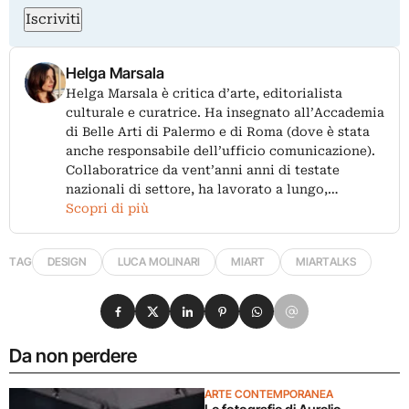
Iscriviti
Helga Marsala
Helga Marsala è critica d’arte, editorialista
culturale e curatrice. Ha insegnato all’Accademia
di Belle Arti di Palermo e di Roma (dove è stata
anche responsabile dell’ufficio comunicazione).
Collaboratrice da vent’anni anni di testate
nazionali di settore, ha lavorato a lungo,…
Scopri di più
TAG
DESIGN
LUCA MOLINARI
MIART
MIARTALKS
Condividi su Facebook
Condividi su X
Condividi su LinkedIn
Condividi su Pinterest
Condividi su WhatsApp
Condividi su Email
Da non perdere
ARTE CONTEMPORANEA