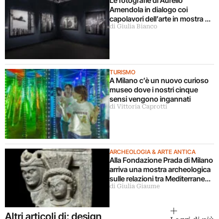
Le fotografie di Aurelio
Amendola in dialogo coi
capolavori dell’arte in mostra a
di Giulia Bianco
Milano
TURISMO
A Milano c’è un nuovo curioso
museo dove i nostri cinque
sensi vengono ingannati
di Vittoria Caprotti
ARCHEOLOGIA & ARTE ANTICA
Alla Fondazione Prada di Milano
arriva una mostra archeologica
sulle relazioni tra Mediterraneo
di Giulia Giaume
e Asia
Altri articoli di: design