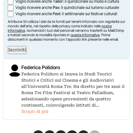
Voglio ricevere anche
Tailor
: il quindicinale su moda e cultura
Voglio ricevere anche
Pax
: il quindicinale sul turismo culturale
Voglio ricevere anche
Fest
: il settimanale sui festival culturali
Artribune Srl utilizza i dati da te forniti per tenerti informato con regolarità sul
mondo dell'arte, nel rispetto della privacy come indicato nella
nostra
informativa
. Iscrivendoti i tuoi dati personali verranno trasferiti su MailChimp
e trattati secondo le modalità riportate in
questa informativa
. Potrai
disiscriverti in qualsiasi momento con l'apposito link presente nelle email.
Iscriviti
Federica Polidoro
Federica Polidoro si laurea in Studi Teorici
Storici e Critici sul Cinema e gli Audiovisivi
all'Università Roma Tre. Ha diretto per tre anni il
Roma Tre Film Festival al Teatro Palladium,
selezionando opere provenienti da quattro
continenti, coinvolgendo Istituti di…
Scopri di più