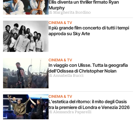
Ellis diventa un thriller firmato Ryan
Murphy
di Margherita Bordino
CINEMA & TV
Il più grande film concerto di tutti i tempi
approda su Sky Arte
CINEMA & TV
In viaggio con Ulisse. Tutta la geografia
dell’Odissea di Christopher Nolan
di Annabella Bucci
CINEMA & TV
L’estetica del ritorno: il mito degli Oasis
tra la premiere di Londra e Venezia 2026
di Alessandra Paparelli