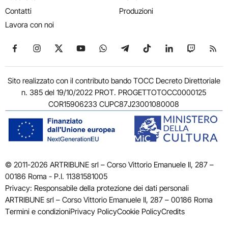
Contatti
Produzioni
Lavora con noi
Seguici su Facebook
Seguici su Instagram
Seguici su X
Seguici su YouTube
Seguici su WhatsApp
Seguici su Telegram
Seguici su TikTok
Seguici su Link
Seguici su
Segui
Sito realizzato con il contributo bando TOCC Decreto Direttoriale
n. 385 del 19/10/2022 PROT. PROGETTOTOCC0000125
COR15906233 CUPC87J23001080008
© 2011-2026 ARTRIBUNE srl – Corso Vittorio Emanuele II, 287 –
00186 Roma - P.I. 11381581005
Privacy: Responsabile della protezione dei dati personali
ARTRIBUNE srl – Corso Vittorio Emanuele II, 287 – 00186 Roma
Termini e condizioni
Privacy Policy
Cookie Policy
Credits