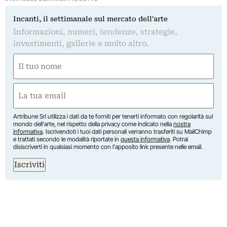
Incanti, il settimanale sul mercato dell'arte
Informazioni, numeri, tendenze, strategie,
investimenti, gallerie e molto altro.
Nome
(Required)
First
Email
(Required)
Artribune Srl utilizza i dati da te forniti per tenerti informato con regolarità sul
mondo dell'arte, nel rispetto della privacy come indicato nella
nostra
informativa
. Iscrivendoti i tuoi dati personali verranno trasferiti su MailChimp
e trattati secondo le modalità riportate in
questa informativa
. Potrai
disiscriverti in qualsiasi momento con l'apposito link presente nelle email.
Iscriviti