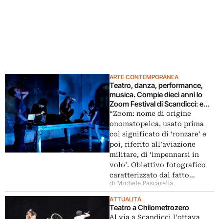
ARTE CONTEMPORANEA
Teatro, danza, performance,
musica. Compie dieci anni lo
Zoom Festival di Scandicci: e
festeggia con Fibre Parallele,
“Zoom: nome di origine
Isabella Mongelli, Vincenzo
onomatopeica, usato prima
Schino, Nicola Galli,
col significato di ‘ronzare’ e
Barokthegreat
poi, riferito all’aviazione
militare, di ‘impennarsi in
volo’. Obiettivo fotografico
caratterizzato dal fatto…
di Michele Pascarella
ATTUALITÀ
Teatro a Chilometrozero
Al via a Scandicci l’ottava