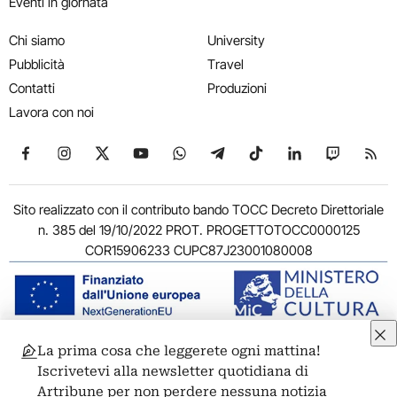
Eventi in giornata
Chi siamo
University
Pubblicità
Travel
Contatti
Produzioni
Lavora con noi
Seguici su Facebook
Seguici su Instagram
Seguici su X
Seguici su YouTube
Seguici su WhatsApp
Seguici su Telegram
Seguici su TikTok
Seguici su Link
Seguici su
Segui
Sito realizzato con il contributo bando TOCC Decreto Direttoriale
n. 385 del 19/10/2022 PROT. PROGETTOTOCC0000125
COR15906233 CUPC87J23001080008
La prima cosa che leggerete ogni mattina!
© 2011-2026 ARTRIBUNE srl – Corso Vittorio Emanuele II, 287 –
Iscrivetevi alla newsletter quotidiana di
00186 Roma - P.I. 11381581005
Artribune per non perdere nessuna notizia
Privacy: Responsabile della protezione dei dati personali