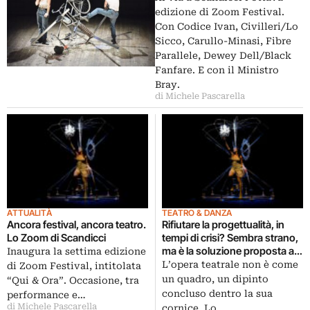
edizione di Zoom Festival.
Con Codice Ivan, Civilleri/Lo
Sicco, Carullo-Minasi, Fibre
Parallele, Dewey Dell/Black
Fanfare. E con il Ministro
Bray.
di Michele Pascarella
ATTUALITÀ
TEATRO & DANZA
Ancora festival, ancora teatro.
Rifiutare la progettualità, in
Lo Zoom di Scandicci
tempi di crisi? Sembra strano,
ma è la soluzione proposta a
Inaugura la settima edizione
Firenze Scandicci dalla settima
L’opera teatrale non è come
di Zoom Festival, intitolata
edizione di Zoom: fra teatro,
un quadro, un dipinto
“Qui & Ora”. Occasione, tra
danza e performance
concluso dentro la sua
performance e…
di Michele Pascarella
cornice. Lo…