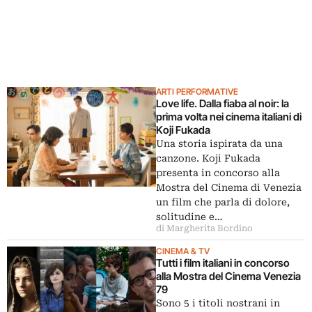
ARTI PERFORMATIVE
Love life. Dalla fiaba al noir: la
prima volta nei cinema italiani di
Koji Fukada
Una storia ispirata da una
canzone. Koji Fukada
presenta in concorso alla
Mostra del Cinema di Venezia
un film che parla di dolore,
solitudine e…
di Margherita Bordino
CINEMA & TV
Tutti i film italiani in concorso
alla Mostra del Cinema Venezia
79
Sono 5 i titoli nostrani in