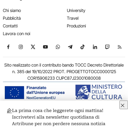
Chi siamo
University
Pubblicità
Travel
Contatti
Produzioni
Lavora con noi
Seguici su Facebook
Seguici su Instagram
Seguici su X
Seguici su YouTube
Seguici su WhatsApp
Seguici su Telegram
Seguici su TikTok
Seguici su Link
Seguici su
Segui
Sito realizzato con il contributo bando TOCC Decreto Direttoriale
n. 385 del 19/10/2022 PROT. PROGETTOTOCC0000125
COR15906233 CUPC87J23001080008
La prima cosa che leggerete ogni mattina!
© 2011-2026 ARTRIBUNE srl – Corso Vittorio Emanuele II, 287 –
Iscrivetevi alla newsletter quotidiana di
00186 Roma - P.I. 11381581005
Artribune per non perdere nessuna notizia
Privacy: Responsabile della protezione dei dati personali