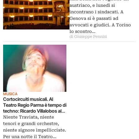
austriaco, e lunedì si
incontrano i sindacati. A
Genova si è passati ad
avvocati e giudici. A Torino
lo scontro…
di Giuseppe Pennisi
MUSICA
Cortocircuiti musicali. Al
Teatro Regio Parma è tempo di
techno: Ricardo Villalobos al
posto di Giuseppe Verdi
Niente Traviata, niente
tenori e grandi orchestre,
niente signore impellicciate.
Per una notte il Teatro…