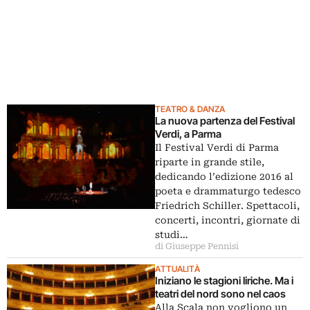
TEATRO & DANZA
La nuova partenza del Festival
Verdi, a Parma
Il Festival Verdi di Parma
riparte in grande stile,
dedicando l’edizione 2016 al
poeta e drammaturgo tedesco
Friedrich Schiller. Spettacoli,
concerti, incontri, giornate di
studi…
di Giuseppe Pennisi
ATTUALITÀ
Iniziano le stagioni liriche. Ma i
teatri del nord sono nel caos
Alla Scala non vogliono un