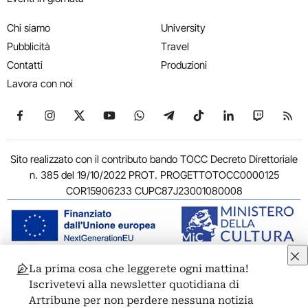
Chi siamo
University
Pubblicità
Travel
Contatti
Produzioni
Lavora con noi
Seguici su Facebook
Seguici su Instagram
Seguici su X
Seguici su YouTube
Seguici su WhatsApp
Seguici su Telegram
Seguici su TikTok
Seguici su Link
Seguici su
Segui
Sito realizzato con il contributo bando TOCC Decreto Direttoriale
n. 385 del 19/10/2022 PROT. PROGETTOTOCC0000125
COR15906233 CUPC87J23001080008
La prima cosa che leggerete ogni mattina!
© 2011-2026 ARTRIBUNE srl – Corso Vittorio Emanuele II, 287 –
Iscrivetevi alla newsletter quotidiana di
00186 Roma - P.I. 11381581005
Artribune per non perdere nessuna notizia
Privacy: Responsabile della protezione dei dati personali