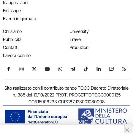
Inaugurazioni
Finissage
Eventi in giornata
Chi siamo
University
Pubblicità
Travel
Contatti
Produzioni
Lavora con noi
Seguici su Facebook
Seguici su Instagram
Seguici su X
Seguici su YouTube
Seguici su WhatsApp
Seguici su Telegram
Seguici su TikTok
Seguici su Link
Seguici su
Segui
Sito realizzato con il contributo bando TOCC Decreto Direttoriale
n. 385 del 19/10/2022 PROT. PROGETTOTOCC0000125
COR15906233 CUPC87J23001080008