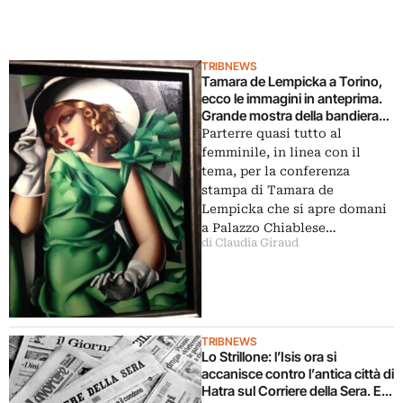
TRIBNEWS
Tamara de Lempicka a Torino,
ecco le immagini in anteprima.
Grande mostra della bandiera
dell’Art Decò, con inediti dipinti
Parterre quasi tutto al
religiosi
femminile, in linea con il
tema, per la conferenza
stampa di Tamara de
Lempicka che si apre domani
a Palazzo Chiablese…
di Claudia Giraud
TRIBNEWS
Lo Strillone: l’Isis ora si
accanisce contro l’antica città di
Hatra sul Corriere della Sera. E