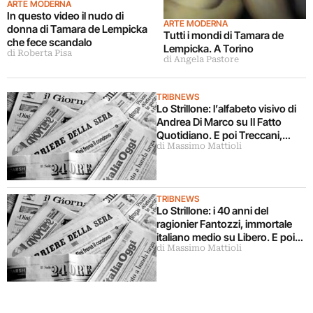
ARTE MODERNA
In questo video il nudo di
ARTE MODERNA
donna di Tamara de Lempicka
Tutti i mondi di Tamara de
che fece scandalo
Lempicka. A Torino
di Roberta Pisa
di Angela Pastore
TRIBNEWS
Lo Strillone: l’alfabeto visivo di
Andrea Di Marco su Il Fatto
Quotidiano. E poi Treccani,
di Massimo Mattioli
nuovo Museo Egizio, mostre a
Torino
TRIBNEWS
Lo Strillone: i 40 anni del
ragionier Fantozzi, immortale
italiano medio su Libero. E poi
di Massimo Mattioli
l’Unità, Tamara de Lempicka,
Giovanni Testori