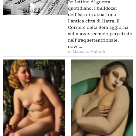
poi Colosseo sfregiato, Tamara
Bollettino di guerra
de Lempicka, Michelangelo
quotidiano: i bulldozer
dell’Isis ora abbattono
l’antica città di Hatra. Il
Corriere della Sera aggiorna
sul nuovo scempio perpetrato
nell’Iraq settentrionale,
dove…
di Massimo Mattioli