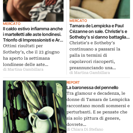
MERCATO
MERCATO
Tamara de Lempicka e Paul
Il caldo estivo infiamma anche
Cézanne on sale. Christie’s e
i martelletti alle aste londinesi.
Sotheby’s si danno battaglia a
Trionfo di Impressionisti e Arte
colpi di capolavori. La
Christie’s e Sotheby’s
Moderna da Sotheby’s e
Ottimi risultati per
grandeur primaverile dei due
continuano a passarsi la
Christie’s, che segna il record
Sotheby’s, che il 23 giugno
giganti del mercato
palla in termini di
all time per Kurt Schwitters
ha aperto la settimana
capolavori riscoperti,
londinese delle aste…
preannunciando una…
di Martina Gambillara
di Martina Gambillara
REPORT
La baronessa del pennello
Tra glamour e decadenza, le
donne di Tamara de Lempicka
raccontano mondi sommersi e
perturbanti. E se pensate che
sia solo pittura di genere,
dovrete…
di Chiara Di Stefano