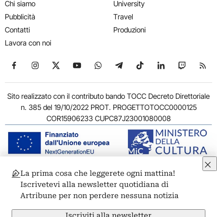
Chi siamo
University
Pubblicità
Travel
Contatti
Produzioni
Lavora con noi
Seguici su Facebook
Seguici su Instagram
Seguici su X
Seguici su YouTube
Seguici su WhatsApp
Seguici su Telegram
Seguici su TikTok
Seguici su Link
Seguici su
Segui
Sito realizzato con il contributo bando TOCC Decreto Direttoriale
n. 385 del 19/10/2022 PROT. PROGETTOTOCC0000125
COR15906233 CUPC87J23001080008
La prima cosa che leggerete ogni mattina!
© 2011-2026 ARTRIBUNE srl – Corso Vittorio Emanuele II, 287 –
Iscrivetevi alla newsletter quotidiana di
00186 Roma - P.I. 11381581005
Artribune per non perdere nessuna notizia
Privacy: Responsabile della protezione dei dati personali
ARTRIBUNE srl – Corso Vittorio Emanuele II, 287 – 00186 Roma
Iscriviti alla newsletter