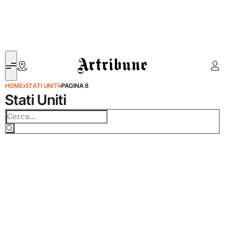
Artribune
HOME
›
STATI UNITI
›
PAGINA 8
Stati Uniti
Cerca