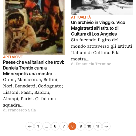
ATTUALITÀ
Un archivio in viaggio. Vico
Magistretti all’Istituto di
Cultura di Los Angeles
Sta facendo il giro del
mondo attraverso gli Istituti
Italiani di Cultura. È la
ARTI VISIVE
mostra…
Paese che vai italiani che trovi:
di Emanuela Termine
Daniela Trentin cura a
Minneapolis una mostra
sull’omicidio nell’arte, da Dürer
Gioni, Manacorda, Bellini;
a Warhol. Ecco le immagini
Nori, Benedetti, Codognato;
Lissoni, Fassi, Baldon;
Alampi, Parisi. Ci fai una
squadra…
di Francesco Sala
Paginazione degli articoli
1
…
6
7
8
9
10
11
Pagina precedente
Pagina successiva