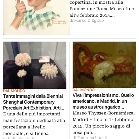
copertina, in mostra alla
Fondazione Roma Museo fino
all’8 febbraio 2015.…
di Marco D'Egidio
DAL MONDO
DAL MONDO
Viva l’Impressionismo. Quello
Tante immagini dalla Biennial
americano, a Madrid, in un
Shanghai Contemporary
museo austroungarico…
Porcelain Art Exhibition. Artisti
Museo Thyssen-Bornemisza,
da tutto il mondo in Cina per la
É una delle più importanti
quarta edizione: e c’è anche
Madrid – fino al 1° febbraio
manifestazioni dedicata alla
un po’ di Italia…
2015. Un piccolo saggio di
porcellana a livello
cosa può…
mondiale, e si tiene…
di Federica Lonati
di Valia Barriello