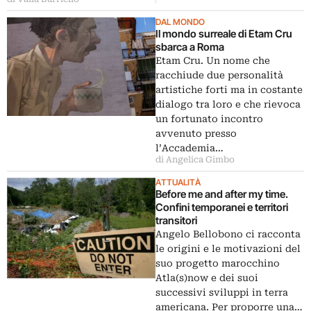
DAL MONDO
Il mondo surreale di Etam Cru
sbarca a Roma
Etam Cru. Un nome che
racchiude due personalità
artistiche forti ma in costante
dialogo tra loro e che rievoca
un fortunato incontro
avvenuto presso
l’Accademia…
di Angelica Gimbo
ATTUALITÀ
Before me and after my time.
Confini temporanei e territori
transitori
Angelo Bellobono ci racconta
le origini e le motivazioni del
suo progetto marocchino
Atla(s)now e dei suoi
successivi sviluppi in terra
americana. Per proporre una…