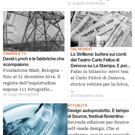
di Angelo Bellobono
DAL MONDO
CINEMA & TV
Lo Strillone: bufera sui conti
David Lynch e le fabbriche che
del Teatro Carlo Felice di
scompaiono
Genova su La Stampa. E poi
Fondazione Mast, Bologna -
Tolstoj on-line, restauri ok a
Falso in bilancio: nervi tesi
fino al 31 dicembre 2014. Il
Pompei…
al Carlo Felice di Genova,
regista dell’inquietudine
storica vetrina per la lirica,
espone 111 fotografie…
…
di Luigi Meneghelli
di Francesco Sala
ATTUALITÀ
Design autoprodotto. È tempo
di Source, festival fiorentino
Seconda edizione per Source
self-made design. Che si
conferma, con la sua seconda