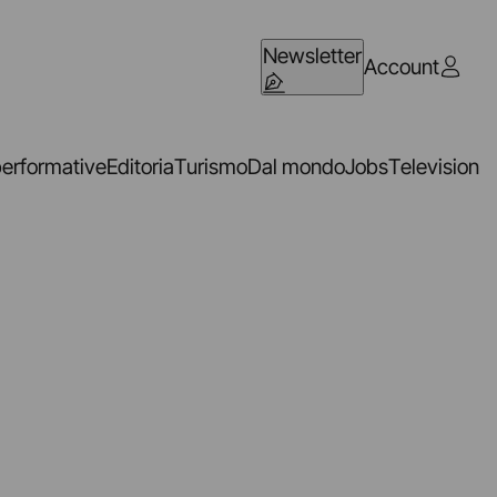
Newsletter
Account
performative
Editoria
Turismo
Dal mondo
Jobs
Television