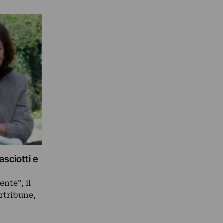
asciotti e
te”, il
rtribune,