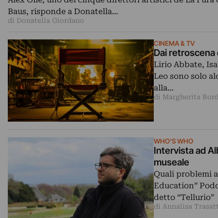
Baus, risponde a Donatella…
di Donatella Giordano
CINEMA & TV
Dai retroscena d
Lirio Abbate, Is
Leo sono solo al
alla…
di Margherita Bor
WHO'S WHO
Intervista ad A
museale
Quali problemi a
Education” Podca
detto “Tellurio”
di Annalisa Trasat