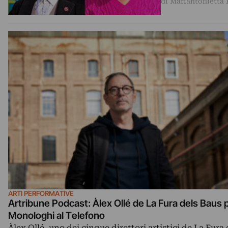
di Mariantonietta 
ARTI PERFORMATIVE
Artribune Podcast: Àlex Ollé de La Fura dels Baus 
Monologhi al Telefono
Àlex Ollé, uno dei cinque direttori artistici de La Fura 