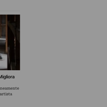
Migliora
aneamente
artista