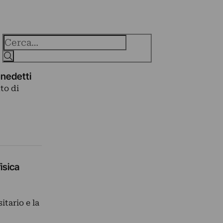
Cerca
enedetti
to di
isica
itario e la