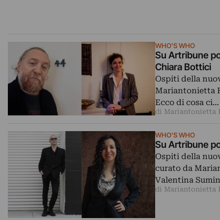
WHO'S WHO
Su Artribune po
Chiara Bottici
Ospiti della nu
Mariantonietta F
Ecco di cosa ci…
di Mariantonietta 
WHO'S WHO
Su Artribune po
Ospiti della nu
curato da Marian
Valentina Sumini
di Mariantonietta 