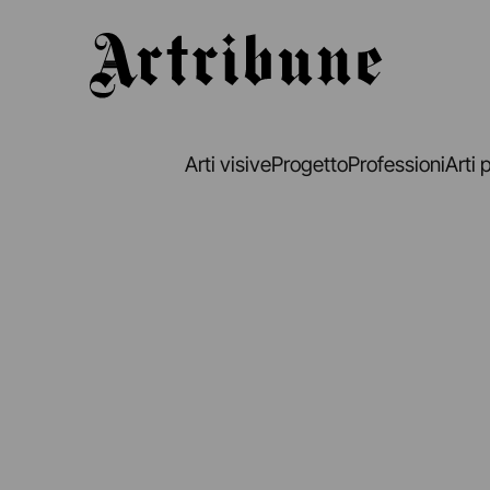
Artribune
Arti visive
Progetto
Professioni
Arti 