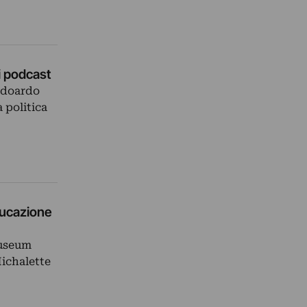
oi podcast
 Edoardo
 politica
educazione
Museum
Michalette