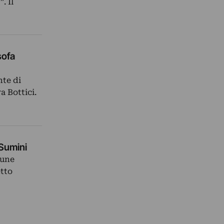
. Il
sofa
te di
a Bottici.
 Sumini
bune
etto