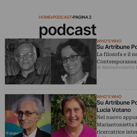
HOME
›
PODCAST
›
PAGINA 2
podcast
WHO'S WHO
Su Artribune Po
La filosofa e il
Contemporaneame
di Mariantonietta 
WHO'S WHO
Su Artribune Po
Lucia Votano
Nel nuovo appun
Mariantonietta F
ricercatrice int