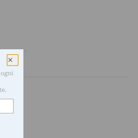
 ogni
e
te.