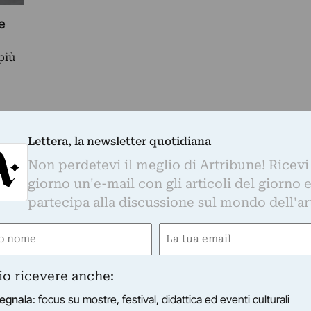
e
più
Lettera, la newsletter quotidiana
3
4
…
23
Pagina successiva
Non perdetevi il meglio di Artribune! Ricevi
giorno un'e-mail con gli articoli del giorno 
partecipa alla discussione sul mondo dell'ar
e
Email
gatorio)
(Obbligatorio)
io ricevere anche:
egnala
: focus su mostre, festival, didattica ed eventi culturali