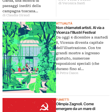
Garda, una mostra di
di Veronica Santi
paesaggi inediti della
campagna toscana…
di Claudia Giraud
ATTUALITÀ
Non chiamateli artisti. Al via a
Vicenza l’Illustri Festival
Da oggi 4 dicembre a martedì
8, Vicenza diventa capitale
dell’illustrazione. Con tre
grandi mostre a ingresso
gratuito, numerose
esposizioni speciali (che
durano fino al…
di Petra Cason
FUMETTI
Olimpia Zagnoli. Come
emergere da un mare di