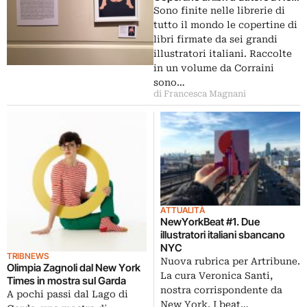
York
Sono finite nelle librerie di
tutto il mondo le copertine di
libri firmate da sei grandi
illustratori italiani. Raccolte
in un volume da Corraini
sono…
di Francesca Magnani
ATTUALITÀ
NewYorkBeat #1. Due
illustratori italiani sbancano
NYC
TRIBNEWS
Nuova rubrica per Artribune.
Olimpia Zagnoli dal New York
La cura Veronica Santi,
Times in mostra sul Garda
nostra corrispondente da
A pochi passi dal Lago di
New York. I beat…