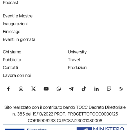
Podcast
Eventi e Mostre
Inaugurazioni
Finissage
Eventi in giornata
Chi siamo
University
Pubblicità
Travel
Contatti
Produzioni
Lavora con noi
Seguici su Facebook
Seguici su Instagram
Seguici su X
Seguici su YouTube
Seguici su WhatsApp
Seguici su Telegram
Seguici su TikTok
Seguici su Link
Seguici su
Segui
Sito realizzato con il contributo bando TOCC Decreto Direttoriale
n. 385 del 19/10/2022 PROT. PROGETTOTOCC0000125
COR15906233 CUPC87J23001080008