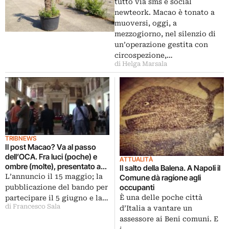
Seminatore di Viale Eginardo
tutto via sms e social
newteork. Macao è tonato a
muoversi, oggi, a
mezzogiorno, nel silenzio di
un’operazione gestita con
circospezione,…
di Helga Marsala
TRIBNEWS
Il post Macao? Va al passo
dell’OCA. Fra luci (poche) e
ATTUALITÀ
ombre (molte), presentato a
Il salto della Balena. A Napoli il
Milano il progetto delle
L’annuncio il 15 maggio; la
Comune dà ragione agli
Officine Creative Ansaldo
occupanti
pubblicazione del bando per
È una delle poche città
partecipare il 5 giugno e la…
di Francesco Sala
d’Italia a vantare un
assessore ai Beni comuni. E