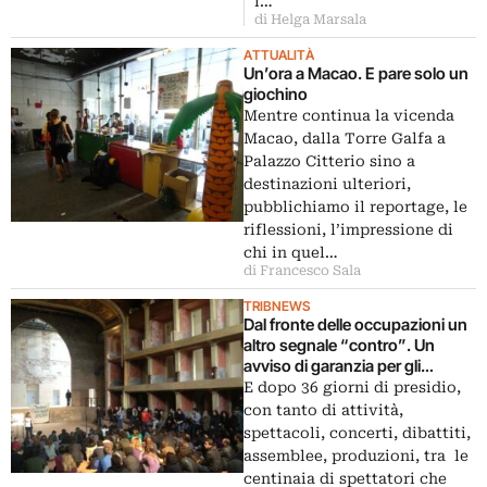
i…
di Helga Marsala
ATTUALITÀ
Un’ora a Macao. E pare solo un
giochino
Mentre continua la vicenda
Macao, dalla Torre Galfa a
Palazzo Citterio sino a
destinazioni ulteriori,
pubblichiamo il reportage, le
riflessioni, l’impressione di
chi in quel…
di Francesco Sala
TRIBNEWS
Dal fronte delle occupazioni un
altro segnale “contro”. Un
avviso di garanzia per gli
occupanti. Succede a Palermo,
E dopo 36 giorni di presidio,
al Teatro Garibaldi Aperto. Dopo
con tanto di attività,
Macao, comincia il periodo del
spettacoli, concerti, dibattiti,
pugno di ferro?
assemblee, produzioni, tra le
centinaia di spettatori che