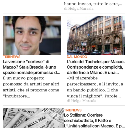
hanno invaso, tutte le sere,…
di Helga Marsala
TRIBNEWS
DAL MONDO
La versione “cortese” di
L’urlo del Tacheles per Macao.
Macao? Sta a Brescia, è uno
Corrispondenze e complicità,
spazio nomade promosso da
da Berlino a Milano. E una
artisti per artisti. Si chiama
lettera durissima indirizzata al
È un nuovo progetto
«Mi piacerebbe
motel b, e chiede spazi alla
Sindaco Pisapia. La politica e
promosso da artisti per altri
partecipassero, e li invito, a
politica…
gli spazi culturali indipendenti:
artisti, che si propone come
un bando pubblico. E che
una guerra fredda?
“incubatore…
vinca il migliore”. Parole…
di Helga Marsala
TRIBNEWS
Lo Strillone: Corriere
cerchiobottista, Il Fatto e
L’Unità solidali con Macao. E poi