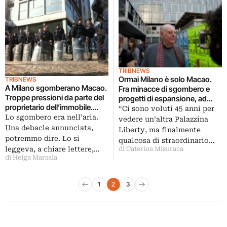
TRIBNEWS
Ormai Milano è solo Macao.
TRIBNEWS
A Milano sgomberano Macao.
Fra minacce di sgombero e
Troppe pressioni da parte del
progetti di espansione, ad
proprietario dell’immobile.
arringare gli occupanti arriva
“Ci sono voluti 45 anni per
Salvatore Ligresti si riprende la
Lo sgombero era nell’aria.
un nostalgico Dario Fo…
vedere un’altra Palazzina
torre Galfa. E ora che faranno i
Una debacle annunciata,
Liberty, ma finalmente
Lavoratori dell’Arte?
potremmo dire. Lo si
qualcosa di straordinario…
leggeva, a chiare lettere,…
di Caterina Misuraca
di Helga Marsala
Paginazione degli articoli
1
2
3
Pagina precedente
Pagina successiva