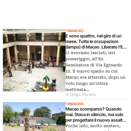
TRIBNEWS
E sono quattro, nel giro di un
mese. Tutte le occupazioni
(lampo) di Macao. Liberato l’Ex
Macello di Viale Molise. Entrano
Li avevamo lasciati, ieri
e ci restano, stavolta a lungo.
pomeriggio, all’Ex
Parola di macachi
Seminatore di Via Eginardo
15. Il nuovo spazio su cui
Macao era atterrato, dopo un
volo lungo un’intera
mattinata…
di Helga Marsala
TRIBNEWS
Macao scomparso? Quando
mai. Stava in silenzio, ma solo
per progettare il nuovo assalto
frontale. Oggi l’ingresso all’Ex
Poche info, molto mistero,