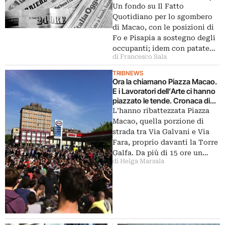
Antonio Socci fa il Dan Brown,
Un fondo su Il Fatto
Massimo Pulini, sfilate agli
Quotidiano per lo sgombero
Uffizi…
di Macao, con le posizioni di
Fo e Pisapia a sostegno degli
occupanti; idem con patate…
di Francesco Sala
TRIBNEWS
Ora la chiamano Piazza Macao.
E i Lavoratori dell’Arte ci hanno
piazzato le tende. Cronaca di
un lungo presidio milanese,
L’hanno ribattezzata Piazza
mentre Pisapia fa la sua offerta:
Macao, quella porzione di
vi tolgo il Galfa e vi do l’Ex
strada tra Via Galvani e Via
Ansaldo
Fara, proprio davanti la Torre
Galfa. Da più di 15 ore un…
di Helga Marsala