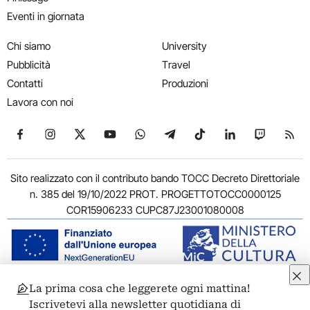
Eventi in giornata
Chi siamo
University
Pubblicità
Travel
Contatti
Produzioni
Lavora con noi
Seguici su Facebook
Seguici su Instagram
Seguici su X
Seguici su YouTube
Seguici su WhatsApp
Seguici su Telegram
Seguici su TikTok
Seguici su Link
Seguici su
Segui
Sito realizzato con il contributo bando TOCC Decreto Direttoriale
n. 385 del 19/10/2022 PROT. PROGETTOTOCC0000125
COR15906233 CUPC87J23001080008
La prima cosa che leggerete ogni mattina!
© 2011-2026 ARTRIBUNE srl – Corso Vittorio Emanuele II, 287 –
Iscrivetevi alla newsletter quotidiana di
00186 Roma - P.I. 11381581005