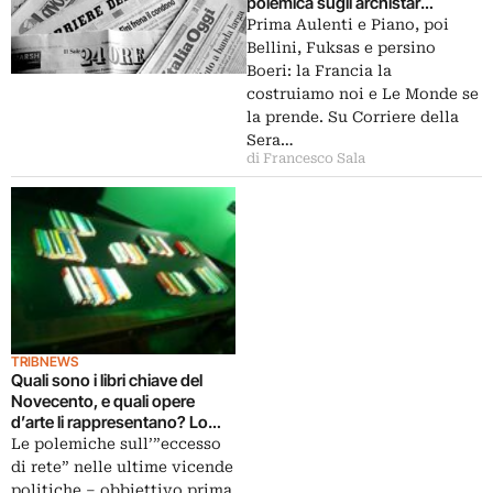
polemica sugli archistar
nostrani innescata da Le
Prima Aulenti e Piano, poi
Monde e ripresa da Corriere
Bellini, Fuksas e persino
della Sera. E poi la beat
Boeri: la Francia la
generation di Ferlinghetti al
costruiamo noi e Le Monde se
Museo Archeologico di Napoli,
la prende. Su Corriere della
come funzionano i musei ad
Sera…
Amsterdam, Beatles all’asta…
di Francesco Sala
TRIBNEWS
Quali sono i libri chiave del
Novecento, e quali opere
d’arte li rappresentano? Lo
decide internet, e poi a Perugia
Le polemiche sull’”eccesso
parte la mostra “L’arte è un
di rete” nelle ultime vicende
romanzo”: ecco le immagini…
politiche – obbiettivo prima