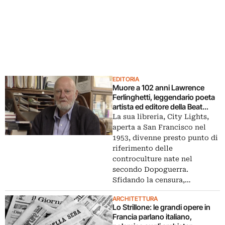
EDITORIA
Muore a 102 anni Lawrence
Ferlinghetti, leggendario poeta
artista ed editore della Beat
Generation
La sua libreria, City Lights,
aperta a San Francisco nel
1953, divenne presto punto di
riferimento delle
controculture nate nel
secondo Dopoguerra.
Sfidando la censura,…
ARCHITETTURA
Lo Strillone: le grandi opere in
Francia parlano italiano,