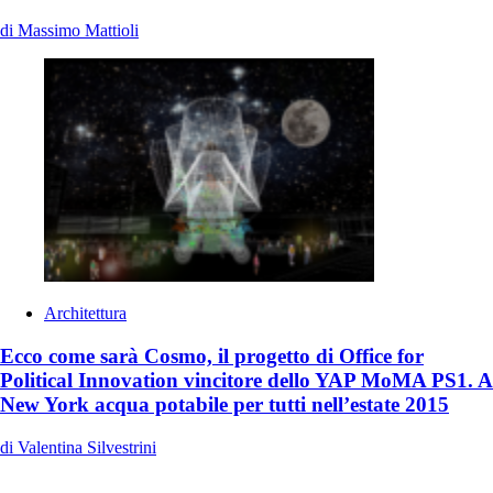
di Massimo Mattioli
Architettura
Ecco come sarà Cosmo, il progetto di Office for
Political Innovation vincitore dello YAP MoMA PS1. A
New York acqua potabile per tutti nell’estate 2015
di Valentina Silvestrini