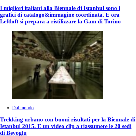
I migliori italiani alla Biennale di Istanbul sono i
grafici di catalogo&immagine coordinata. E ora
Leftloft si prepara a ristilizzare la Gam di Torino
Dal mondo
Trekking urbano con buoni risultati per la Biennale di
Istanbul 2015. E un video clip a riassumere le 20 sedi
di Beyoglu