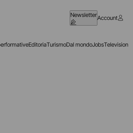
Newsletter
Account
performative
Editoria
Turismo
Dal mondo
Jobs
Television