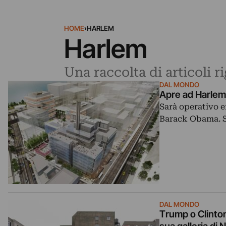
HOME
›
HARLEM
Harlem
Una raccolta di articoli 
DAL MONDO
Apre ad Harlem 
Sarà operativo e
Barack Obama. Si
DAL MONDO
Trump o Clinton?