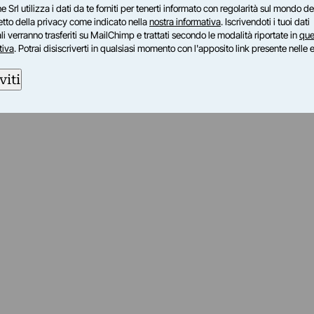
e Srl utilizza i dati da te forniti per tenerti informato con regolarità sul mondo del
petto della privacy come indicato nella
nostra informativa
. Iscrivendoti i tuoi dati
i verranno trasferiti su MailChimp e trattati secondo le modalità riportate in
que
tiva
. Potrai disiscriverti in qualsiasi momento con l'apposito link presente nelle 
viti