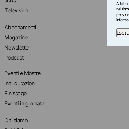
Jobs
Artribun
nel ris
Television
personal
informa
Abbonamenti
Iscri
Magazine
Newsletter
Podcast
Eventi e Mostre
Inaugurazioni
Finissage
Eventi in giornata
Chi siamo