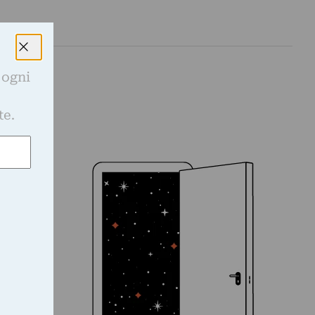
 ogni
e
te.