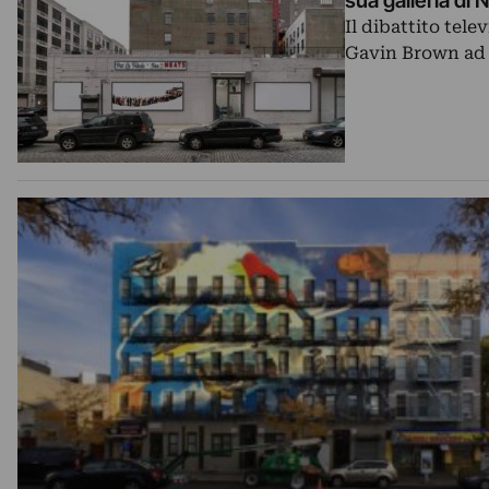
sua galleria di
Il dibattito tele
Gavin Brown ad 