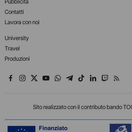
Pubblicità
Contatti
Lavora con noi
University
Travel
Produzioni
Seguici su Facebook
Seguici su Instagram
Seguici su X
Seguici su YouTube
Seguici su WhatsApp
Seguici su Telegr
Seguici su TikT
Seguici su L
Seguici 
Segui
Sito realizzato con il contributo band