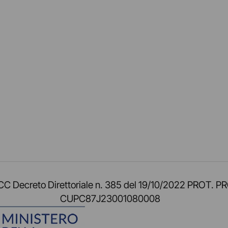
am
ok
inkedIn
su Twitch
ci su Rss
o TOCC Decreto Direttoriale n. 385 del 19/10/2022 
CUPC87J23001080008