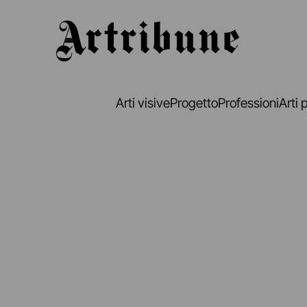
Artribune
Arti visive
Progetto
Professioni
Arti 