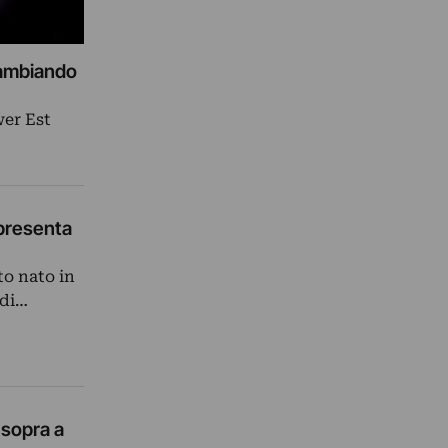
cambiando
wer Est
presenta
to nato in
 di…
 sopra a