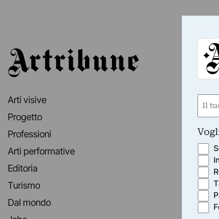
Artribune
Arti visive
Nom
(Obbli
Progetto
Nome
Vogl
Professioni
S
Arti performative
I
Editoria
R
T
Turismo
P
Dal mondo
F