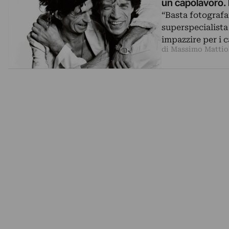
un capolavoro. 
“Basta fotografa
superspecialista
impazzire per i c
di Massimo Mattio