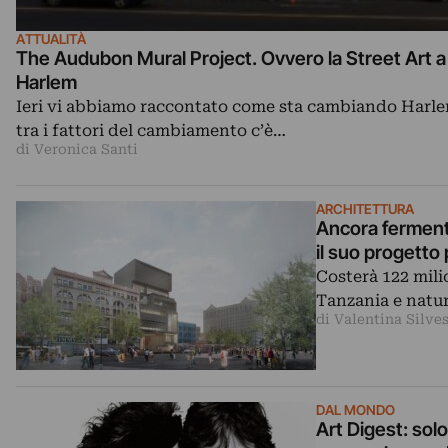
ATTUALITÀ
The Audubon Mural Project. Ovvero la Street Art a
Harlem
Ieri vi abbiamo raccontato come sta cambiando Harle
tra i fattori del cambiamento c’è…
di Veronica Santi
ARCHITETTURA
Ancora ferment
il suo progetto
Costerà 122 mili
Tanzania e natur
di Valentina Silves
DAL MONDO
Art Digest: solo