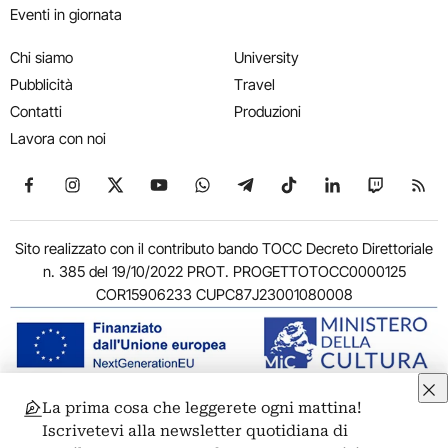
Eventi in giornata
Chi siamo
University
Pubblicità
Travel
Contatti
Produzioni
Lavora con noi
Seguici su Facebook
Seguici su Instagram
Seguici su X
Seguici su YouTube
Seguici su WhatsApp
Seguici su Telegram
Seguici su TikTok
Seguici su Link
Seguici su
Segui
Sito realizzato con il contributo bando TOCC Decreto Direttoriale
n. 385 del 19/10/2022 PROT. PROGETTOTOCC0000125
COR15906233 CUPC87J23001080008
La prima cosa che leggerete ogni mattina!
© 2011-2026 ARTRIBUNE srl – Corso Vittorio Emanuele II, 287 –
Iscrivetevi alla newsletter quotidiana di
00186 Roma - P.I. 11381581005