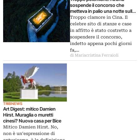
sospende il concorso che
metteva in palio una notte sulla
Grande Muraglia
Troppo clamore in Cina. Il
celebre sito di stanze e case
in affitto è stato costretto a
sospendere il concorso,
indetto appena pochi giorni
fa,…
di Mariacristina Ferraioli
TRIBNEWS
Art Digest: mitico Damien
Hirst. Muraglia o muretti
cinesi? Nuova casa per Bice
Mitico Damien Hirst. No,
non è un’espressione di