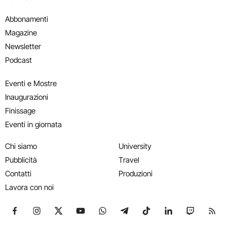
Abbonamenti
Magazine
Newsletter
Podcast
Eventi e Mostre
Inaugurazioni
Finissage
Eventi in giornata
Chi siamo
University
Pubblicità
Travel
Contatti
Produzioni
Lavora con noi
Seguici su Facebook
Seguici su Instagram
Seguici su X
Seguici su YouTube
Seguici su WhatsApp
Seguici su Telegram
Seguici su TikTok
Seguici su Link
Seguici su
Segui