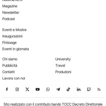
Magazine
Newsletter
Podcast
Eventi e Mostre
Inaugurazioni
Finissage
Eventi in giornata
Chi siamo
University
Pubblicità
Travel
Contatti
Produzioni
Lavora con noi
Seguici su Facebook
Seguici su Instagram
Seguici su X
Seguici su YouTube
Seguici su WhatsApp
Seguici su Telegram
Seguici su TikTok
Seguici su Link
Seguici su
Segui
Sito realizzato con il contributo bando TOCC Decreto Direttoriale