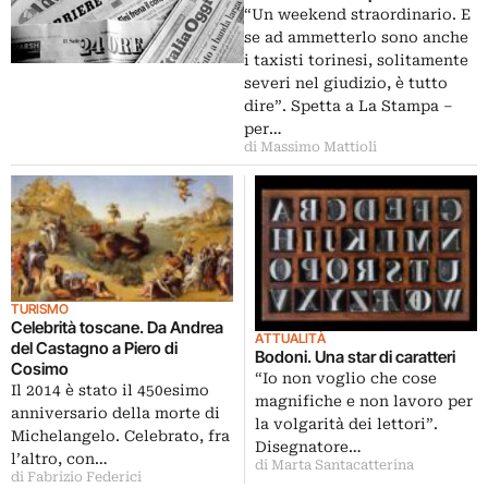
torinese su La Stampa. E poi
“Un weekend straordinario. E
Marco Chiarini, How to Spend it
se ad ammetterlo sono anche
i taxisti torinesi, solitamente
severi nel giudizio, è tutto
dire”. Spetta a La Stampa –
per…
di Massimo Mattioli
TURISMO
Celebrità toscane. Da Andrea
ATTUALITÀ
del Castagno a Piero di
Bodoni. Una star di caratteri
Cosimo
“Io non voglio che cose
Il 2014 è stato il 450esimo
magnifiche e non lavoro per
anniversario della morte di
la volgarità dei lettori”.
Michelangelo. Celebrato, fra
Disegnatore…
l’altro, con…
di Marta Santacatterina
di Fabrizio Federici