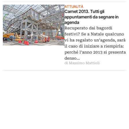
ATTUALITÀ
Carnet 2013. Tutti gli
appuntamenti da segnare in
agenda
Recuperato dai bagordi
festivi? Se a Natale qualcuno
vi ha regalato un’agenda, sarà
il caso di iniziare a riempirla:
perché l’anno 2013 si presenta
denso…
di Massimo Mattioli