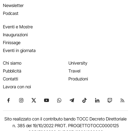
Newsletter
Podcast
Eventi e Mostre
Inaugurazioni
Finissage
Eventi in giornata
Chi siamo
University
Pubblicità
Travel
Contatti
Produzioni
Lavora con noi
Seguici su Facebook
Seguici su Instagram
Seguici su X
Seguici su YouTube
Seguici su WhatsApp
Seguici su Telegram
Seguici su TikTok
Seguici su Link
Seguici su
Segui
Sito realizzato con il contributo bando TOCC Decreto Direttoriale
n. 385 del 19/10/2022 PROT. PROGETTOTOCC0000125