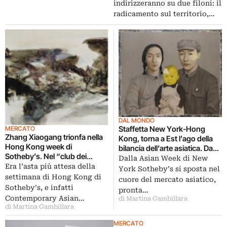
indirizzeranno su due filoni: il
radicamento sul territorio,…
DAL MONDO
Staffetta New York-Hong
MERCATO
Zhang Xiaogang trionfa nella
Kong, torna a Est l’ago della
Hong Kong week di
bilancia dell’arte asiatica. Da
Sotheby’s. Nel “club dei
Sotheby’s occhi puntati su
Dalla Asian Week di New
milionari” entra anche il
Era l’asta più attesa della
Zhang Xiaogang
York Sotheby’s si sposta nel
filippino Ronald Ventura. E se
settimana di Hong Kong di
cuore del mercato asiatico,
vanno fortissimo anche i vini…
Sotheby’s, e infatti
pronta…
Contemporary Asian…
di Martina Gambillara
di Martina Gambillara
MERCATO