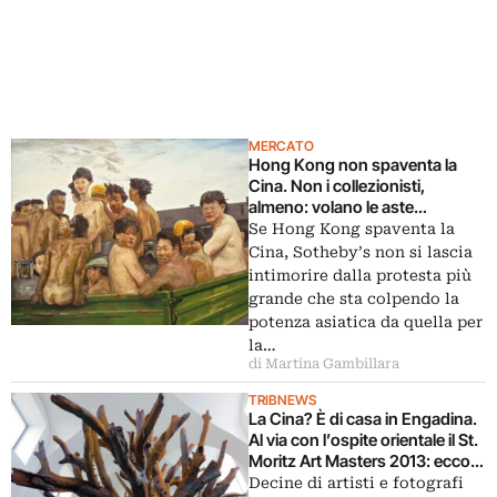
MERCATO
Hong Kong non spaventa la
Cina. Non i collezionisti,
almeno: volano le aste
Sotheby’s, con record per Liu
Se Hong Kong spaventa la
Xiaodong, Fang Lijun e Liu Wei
Cina, Sotheby’s non si lascia
intimorire dalla protesta più
grande che sta colpendo la
potenza asiatica da quella per
la…
di Martina Gambillara
TRIBNEWS
La Cina? È di casa in Engadina.
Al via con l’ospite orientale il St.
Moritz Art Masters 2013: ecco il
video e una carrellata di
Decine di artisti e fotografi