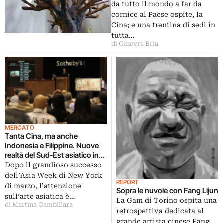
immagini dall’opening
da tutto il mondo a far da
cornice al Paese ospite, la
Cina; e una trentina di sedi in
tutta…
di Ginevra Bria
MERCATO
Tanta Cina, ma anche
Indonesia e Filippine. Nuove
realtà del Sud-Est asiatico in
evidenza nelle aste di
Dopo il grandioso successo
Sotheby’s a Hong Kong
dell’Asia Week di New York
REPORT
di marzo, l’attenzione
Sopra le nuvole con Fang Lijun
sull’arte asiatica è…
La Gam di Torino ospita una
di Martina Gambillara
retrospettiva dedicata al
grande artista cinese Fang