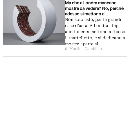
Ma che a Londra mancano
mostre da vedere? No, perché
adesso si mettono a
organizzarle pure le grandi case
Non solo aste, per le grandi
d’asta. Dall’Azerbaijan ai
case d’asta. A Londra i big
collezionisti under 30
auctioneers mettono a riposo
il martelletto, e si dedicano a
mostre aperte al…
di Martina Gambillara