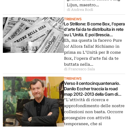
Lijun, maestro…
di Andrea Rodi
TRIBNEWS
Lo Strillone: B come Box, l’opera
d’arte fai da te distribuita in rete
su L’Unità. E poi Brescia
patrimonio Unesco, il DNA di
Eh, ma questa la facevo Pure
Monna Lisa, comunicazione
io! Allora falla! Richiamo in
digitale ed epigrammi antichi…
prima su L’Unità per B come
Box, l’opera d’arte fai da te
buttata nella…
di Francesco Sala
TRIBNEWS
Verso il centocinquantenario.
Danilo Eccher traccia la road
map 2012-2013 della Gam di
Torino: con un occhio alle
“L’attività di ricerca e
collezioni del museo, e l’altro in
approfondimento delle nostre
direzione Cina
collezioni non basta. Occorre
proseguire con attività
temporanee, che si