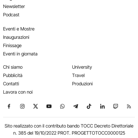
Newsletter
Podcast
Eventi e Mostre
Inaugurazioni
Finissage
Eventi in giornata
Chi siamo
University
Pubblicità
Travel
Contatti
Produzioni
Lavora con noi
Seguici su Facebook
Seguici su Instagram
Seguici su X
Seguici su YouTube
Seguici su WhatsApp
Seguici su Telegram
Seguici su TikTok
Seguici su Link
Seguici su
Segui
Sito realizzato con il contributo bando TOCC Decreto Direttoriale
n. 385 del 19/10/2022 PROT. PROGETTOTOCC0000125