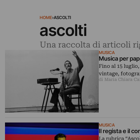
HOME
›
ASCOLTI
ascolti
Una raccolta di articoli r
MUSICA
Musica per pap
Fino al 15 luglio
vintage, fotograf
di Maria Chiara Ca
MUSICA
Il regista e il 
La rubrica “Asco