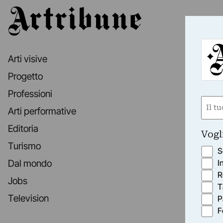
Artribune
Arti visive
Progetto
Professioni
Nom
Arti performative
(Requ
First
Editoria
Vogl
Turismo
S
I
Dal mondo
R
Jobs
T
Television
P
F