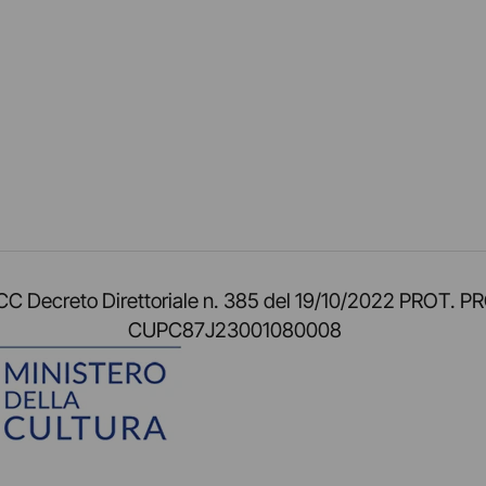
am
ok
inkedIn
su Twitch
ci su Rss
o TOCC Decreto Direttoriale n. 385 del 19/10/2022 
CUPC87J23001080008