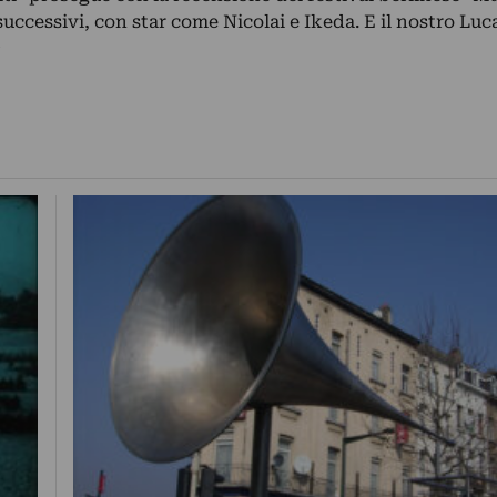
successivi, con star come Nicolai e Ikeda. E il nostro Lu
i