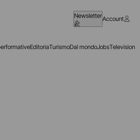
Newsletter
Account
performative
Editoria
Turismo
Dal mondo
Jobs
Television