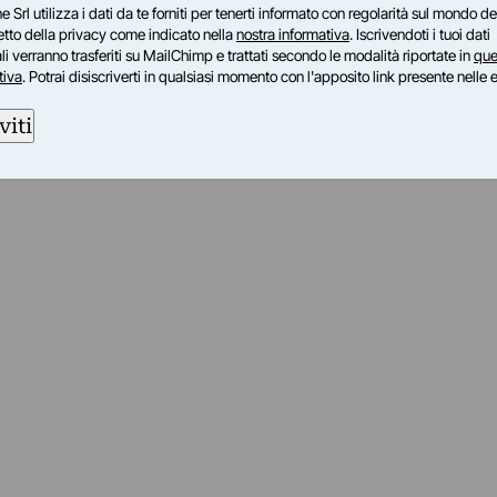
e Srl utilizza i dati da te forniti per tenerti informato con regolarità sul mondo del
petto della privacy come indicato nella
nostra informativa
. Iscrivendoti i tuoi dati
i verranno trasferiti su MailChimp e trattati secondo le modalità riportate in
que
tiva
. Potrai disiscriverti in qualsiasi momento con l'apposito link presente nelle 
viti