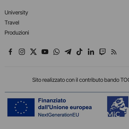
University
Travel
Produzioni
Seguici su Facebook
Seguici su Instagram
Seguici su X
Seguici su YouTube
Seguici su WhatsApp
Seguici su Telegr
Seguici su TikT
Seguici su L
Seguici 
Segui
Sito realizzato con il contributo band