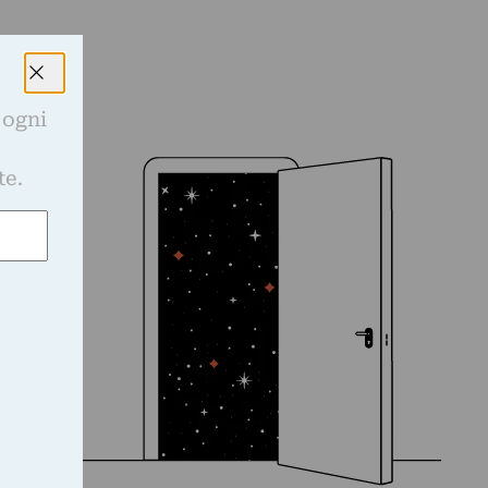
 ogni
e
te.