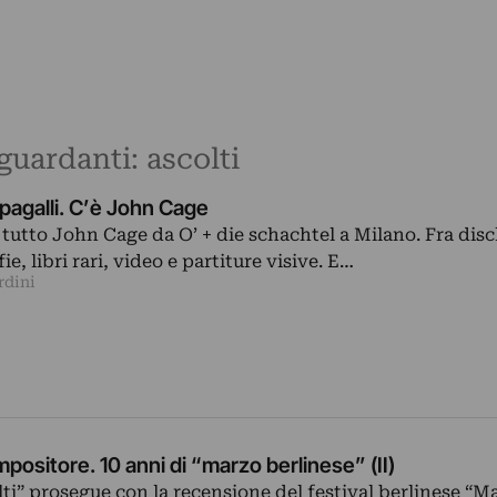
iguardanti: ascolti
pagalli. C’è John Cage
, tutto John Cage da O’ + die schachtel a Milano. Fra disc
ie, libri rari, video e partiture visive. E…
rdini
compositore. 10 anni di “marzo berlinese” (II)
lti” prosegue con la recensione del festival berlinese “M