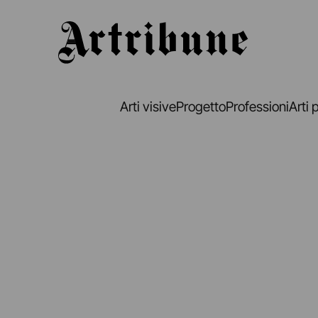
Artribune
Arti visive
Progetto
Professioni
Arti 