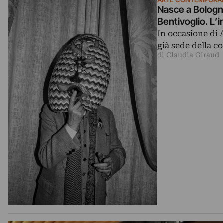
Nasce a Bologna
Bentivoglio. L’i
In occasione di 
già sede della co
di Claudia Giraud