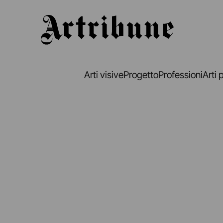
Artribune
Arti visive
Progetto
Professioni
Arti 