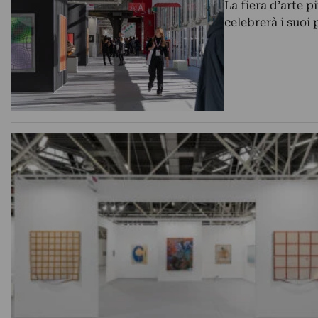
La fiera d’arte p
celebrerà i suoi