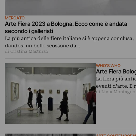
MERCATO
Arte Fiera 2023 a Bologna. Ecco come è andata
secondo i galleristi
La più antica delle fiere italiane si è appena conclusa,
dandosi un bello scossone da…
di Cristina Masturzo
WHO'S WHO
Arte Fiera Bolo
La fiera più anti
eventi d’arte. E
di Livia Montagno
ARTE CONTEMPORA