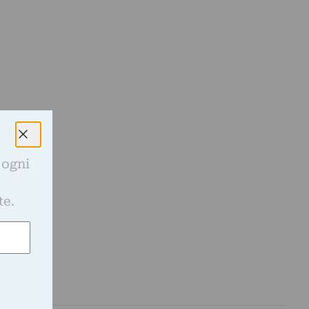
 ogni
e
te.