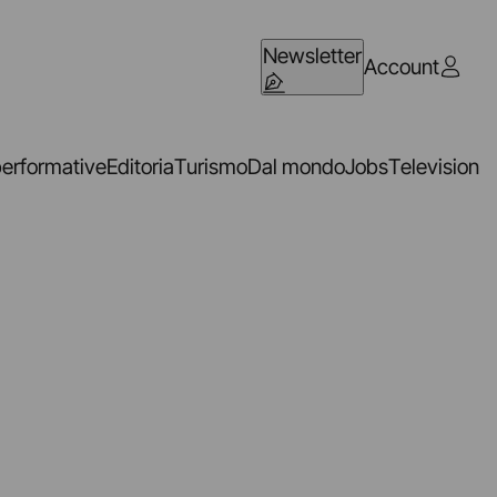
Newsletter
Account
performative
Editoria
Turismo
Dal mondo
Jobs
Television