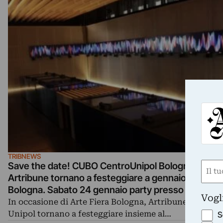
TRIBNEWS
Nom
Save the date! CUBO CentroUnipol Bologna e
Artribune tornano a festeggiare a gennaio l’arte a
(Requ
Bologna. Sabato 24 gennaio party presso CUBO, ne
First
Vogl
notte bianca di Arte Fiera Bologna. Con un progett
In occasione di Arte Fiera Bologna, Artribune e Grupp
speciale
Unipol tornano a festeggiare insieme al…
S