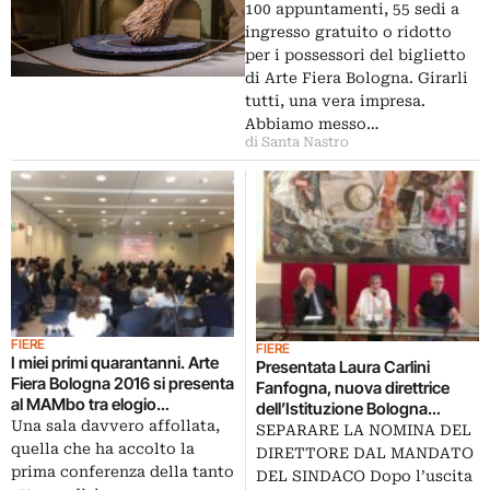
100 appuntamenti, 55 sedi a
ingresso gratuito o ridotto
per i possessori del biglietto
di Arte Fiera Bologna. Girarli
tutti, una vera impresa.
Abbiamo messo…
di Santa Nastro
FIERE
FIERE
I miei primi quarantanni. Arte
Presentata Laura Carlini
Fiera Bologna 2016 si presenta
Fanfogna, nuova direttrice
al MAMbo tra elogio
dell’Istituzione Bologna
all’italianità e rapporto sempre
Una sala davvero affollata,
Musei. In arrivo un nuovo
SEPARARE LA NOMINA DEL
più stretto con la città: ecco le
quella che ha accolto la
responsabile/curatore per il
DIRETTORE DAL MANDATO
anticipazioni
MAMbo?
prima conferenza della tanto
DEL SINDACO Dopo l’uscita