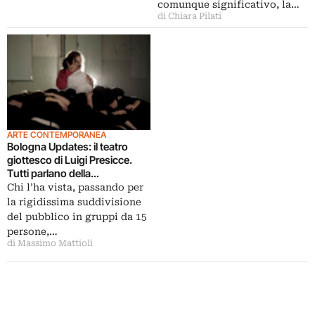
comunque significativo, la…
di Chiara Pilati
ARTE CONTEMPORANEA
Bologna Updates: il teatro
giottesco di Luigi Presicce.
Tutti parlano della
performance allestita per Art
Chi l’ha vista, passando per
City con Maurizio Vierucci, e
la rigidissima suddivisione
noi ve la facciamo vedere…
del pubblico in gruppi da 15
persone,…
di Massimo Mattioli