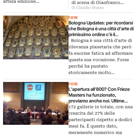
attesa edizione…
di scena di Gianfranco…
di Claudio Musso
FIERE
Bologna Updates: per ricordarsi
che Bologna è una città d’arte di
primissimo ordine c’è il
programma Art City. Palazzi e
Bologna è una città d’arte di
musei incredibili aperti per arte
rilevanza planetaria che però
fa enorme fatica ad affermare
questa sua vocazione. Forse
perché ha puntato
storicamente molto…
FIERE
L’apertura all’800? Con Frieze
Masters ha funzionato,
proviamo anche noi. Ultime
novità su Arte Fiera e Art City
172 gallerie in totale, con una
dalla conferenza di oggi a
crescita del 27% delle
Bologna
partecipanti rispetto a dodici
mesi fa. È questo dato,
meramente numerico ma