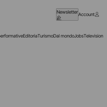
Newsletter
Account
performative
Editoria
Turismo
Dal mondo
Jobs
Television