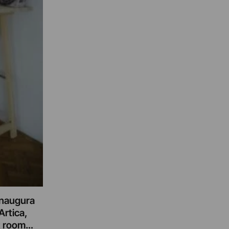
 inaugura
Artica,
t room