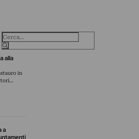
Cerca
a alla
stauro in
atori…
a a
puntamenti