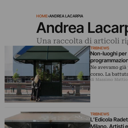
HOME
›
ANDREA LACARPIA
Andrea Lacar
Una raccolta di articoli 
TRIBNEWS
Non-luoghi per l
programmazione
Ne avevamo già p
corso. La battut
di Massimo Mattio
TRIBNEWS
L’Edicola Radet
Milano. Artisti