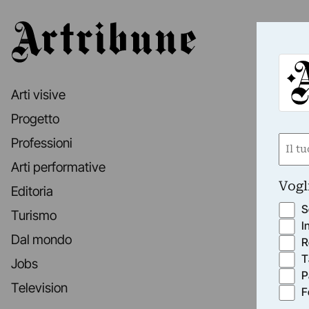
Artribune
Arti visive
Progetto
Nom
Professioni
(Obbli
Arti performative
Nome
Vogl
Editoria
S
Turismo
I
Dal mondo
R
T
Jobs
P
Television
F