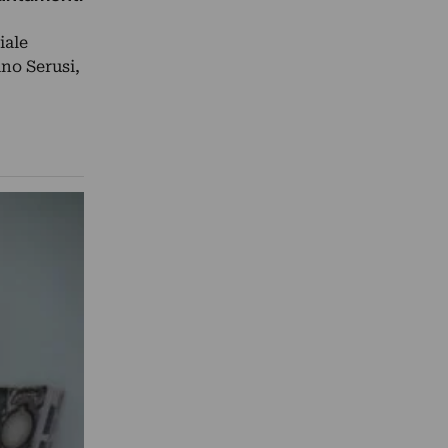
iale
no Serusi,