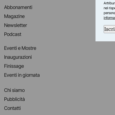
Artribun
Abbonamenti
nel ris
personal
Magazine
informa
Newsletter
Iscri
Podcast
Eventi e Mostre
Inaugurazioni
Finissage
Eventi in giornata
Chi siamo
Pubblicità
Contatti