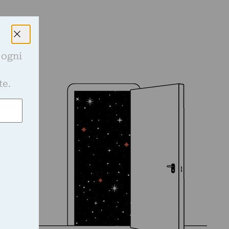
 ogni
e
te.