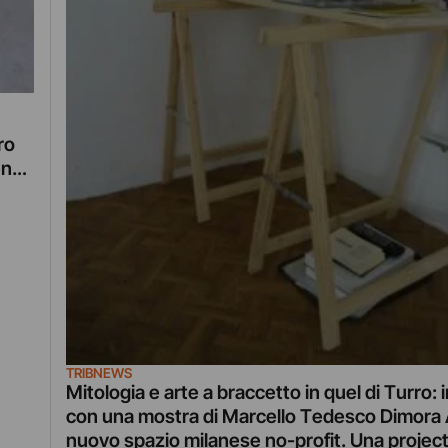
ro
ena
TRIBNEWS
Mitologia e arte a braccetto in quel di Turro:
con una mostra di Marcello Tedesco Dimora 
nuovo spazio milanese no-profit. Una projec