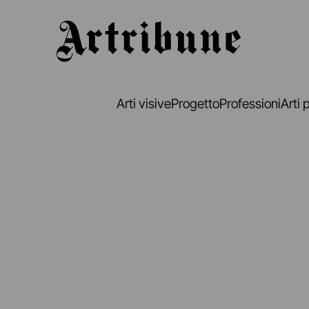
Artribune
Arti visive
Progetto
Professioni
Arti 