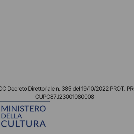
am
ok
inkedIn
su Twitch
ci su Rss
o TOCC Decreto Direttoriale n. 385 del 19/10/2022 
CUPC87J23001080008