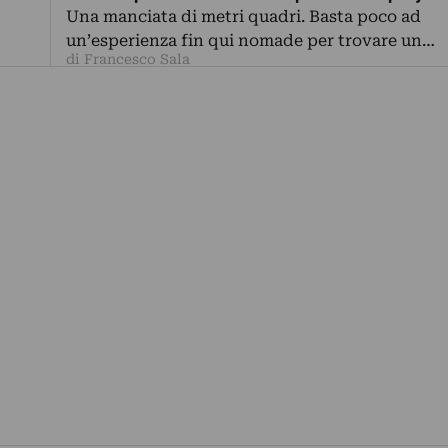
dove indagare le radici identitarie di una co
Una manciata di metri quadri. Basta poco ad
matrice culturale
un’esperienza fin qui nomade per trovare un…
di Francesco Sala