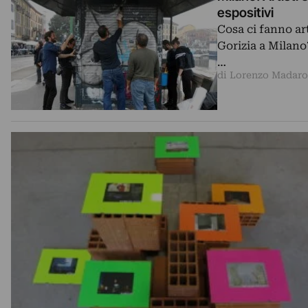
espositivi
Cosa ci fanno art
Gorizia a Milano
…
di Lorenzo Madaro