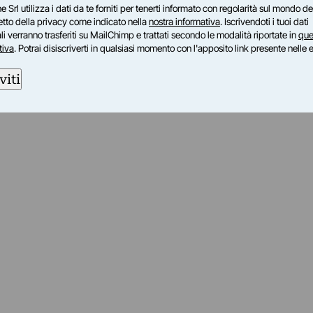
e Srl utilizza i dati da te forniti per tenerti informato con regolarità sul mondo del
petto della privacy come indicato nella
nostra informativa
. Iscrivendoti i tuoi dati
i verranno trasferiti su MailChimp e trattati secondo le modalità riportate in
que
tiva
. Potrai disiscriverti in qualsiasi momento con l'apposito link presente nelle 
viti