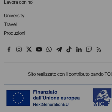
Lavora con noi
University
Travel
Produzioni
Seguici su Facebook
Seguici su Instagram
Seguici su X
Seguici su YouTube
Seguici su WhatsApp
Seguici su Telegr
Seguici su TikT
Seguici su L
Seguici 
Segui
Sito realizzato con il contributo band