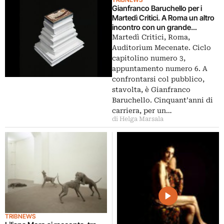
Gianfranco Baruchello per i
Martedì Critici. A Roma un altro
incontro con un grande
maestro italiano. Su Artribune
Martedì Critici, Roma,
Television si parla invece di
Auditorium Mecenate. Ciclo
Liliana Moro
capitolino numero 3,
appuntamento numero 6. A
confrontarsi col pubblico,
stavolta, è Gianfranco
Baruchello. Cinquant’anni di
carriera, per un…
di Helga Marsala
TRIBNEWS