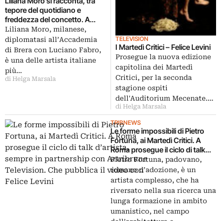
Liliana Moro si racconta, tra
tepore del quotidiano e
freddezza del concetto. A
Roma, per i Martedì Critici. Il
Liliana Moro, milanese,
video-riassunto, la prossima
TELEVISION
diplomatasi all’Accademia
I Martedì Critici – Felice Levini
settimana, su Artribune
di Brera con Luciano Fabro,
Television. E intanto, c’è Pietro
Prosegue la nuova edizione
è una delle artista italiane
Fortuna
capitolina dei Martedì
più…
Critici, per la seconda
di Helga Marsala
stagione ospiti
dell'Auditorium Mecenate.…
di Helga Marsala
TRIBNEWS
Le forme impossibili di Pietro
Fortuna, ai Martedì Critici. A
Roma prosegue il ciclo di talk
d’artista, sempre in partnership
Pietro Fortuna, padovano,
con Artribrune Television. Che
romano d’adozione, è un
pubblica il video con Felice
artista complesso, che ha
Levini
riversato nella sua ricerca una
lunga formazione in ambito
umanistico, nel campo