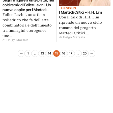
Segni e figure a tinte piatte, nei
colti remix di Felice Levini. Un
TELEVISION
nuovo ospite per i Martedì
I Martedì Critici – H.H. Lim
Critici, mentre il talk con
Felice Levini, un artista
Con il talk di H.H. Lim
Stefano Di Stasio ve lo
poliedrico che fa dell’arte
riprende un nuovo ciclo
raccontiamo su Artribune
combinatoria e dell’innesto
romano del progetto
Television
tra immagini eterogenee
Martedì Critici.…
uno…
di Helga Marsala
di Helga Marsala
Paginazione degli articoli
1
…
13
14
15
16
17
…
20
Pagina precedente
Pagina successiva