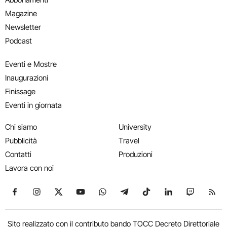
Magazine
Newsletter
Podcast
Eventi e Mostre
Inaugurazioni
Finissage
Eventi in giornata
Chi siamo
University
Pubblicità
Travel
Contatti
Produzioni
Lavora con noi
Seguici su Facebook
Seguici su Instagram
Seguici su X
Seguici su YouTube
Seguici su WhatsApp
Seguici su Telegram
Seguici su TikTok
Seguici su Link
Seguici su
Segui
Sito realizzato con il contributo bando TOCC Decreto Direttoriale