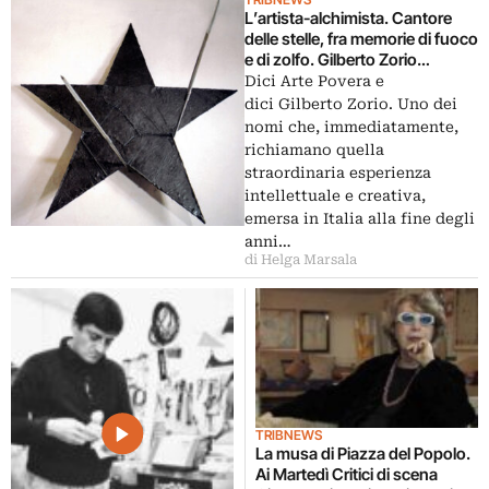
L’artista-alchimista. Cantore
delle stelle, fra memorie di fuoco
e di zolfo. Gilberto Zorio
incontra il pubblico romano per i
Dici Arte Povera e
Martedì Critici
dici Gilberto Zorio. Uno dei
nomi che, immediatamente,
richiamano quella
straordinaria esperienza
intellettuale e creativa,
emersa in Italia alla fine degli
anni…
di Helga Marsala
TRIBNEWS
La musa di Piazza del Popolo.
Ai Martedì Critici di scena