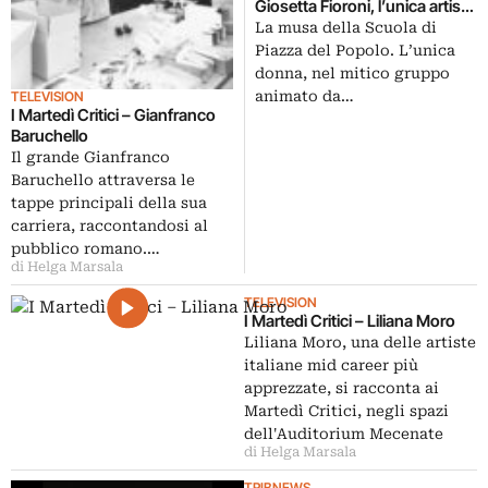
Giosetta Fioroni, l’unica artista
donna della Scuola Pop
La musa della Scuola di
romana. E su Artribune
Piazza del Popolo. L’unica
Television arriva Gianfranco
donna, nel mitico gruppo
Baruchello
animato da…
TELEVISION
I Martedì Critici – Gianfranco
Baruchello
Il grande Gianfranco
Baruchello attraversa le
tappe principali della sua
carriera, raccontandosi al
pubblico romano.…
di Helga Marsala
TELEVISION
I Martedì Critici – Liliana Moro
Liliana Moro, una delle artiste
italiane mid career più
apprezzate, si racconta ai
Martedì Critici, negli spazi
dell'Auditorium Mecenate
di Helga Marsala
TRIBNEWS