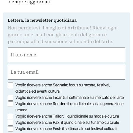
sempre aggiornati
Lettera, la newsletter quotidiana
Non perdetevi il meglio di Artribune! Ricevi ogni
giorno un'e-mail con gli articoli del giorno e
partecipa alla discussione sul mondo dell'arte.
Nome
(Required)
First
Email
(Required)
Opzioni
Voglio ricevere anche
Segnala
: focus su mostre, festival,
didattica ed eventi culturali
Voglio ricevere anche
Incanti
: il settimanale sul mercato dell'arte
Voglio ricevere anche
Render
: il quindicinale sulla rigenerazione
urbana
Voglio ricevere anche
Tailor
: il quindicinale su moda e cultura
Voglio ricevere anche
Pax
: il quindicinale sul turismo culturale
Voglio ricevere anche
Fest
: il settimanale sui festival culturali