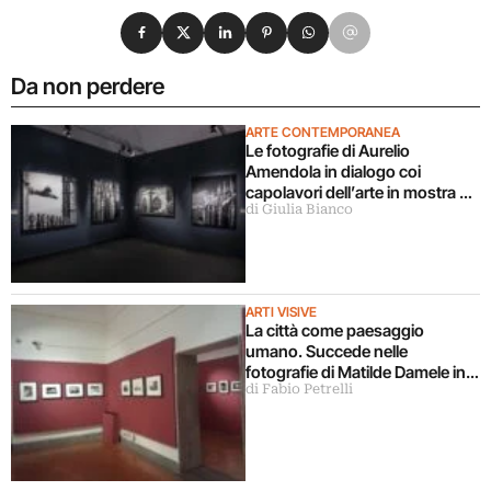
Condividi su Facebook
Condividi su X
Condividi su LinkedIn
Condividi su Pinterest
Condividi su WhatsApp
Condividi su Email
Da non perdere
ARTE CONTEMPORANEA
Le fotografie di Aurelio
Amendola in dialogo coi
capolavori dell’arte in mostra a
di Giulia Bianco
Milano
ARTI VISIVE
La città come paesaggio
umano. Succede nelle
fotografie di Matilde Damele in
di Fabio Petrelli
mostra a Roma