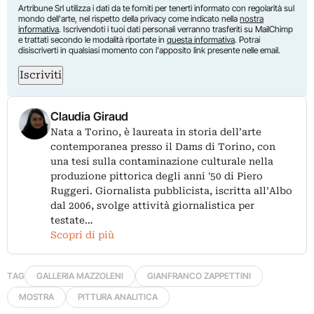
Artribune Srl utilizza i dati da te forniti per tenerti informato con regolarità sul
mondo dell'arte, nel rispetto della privacy come indicato nella
nostra
informativa
. Iscrivendoti i tuoi dati personali verranno trasferiti su MailChimp
e trattati secondo le modalità riportate in
questa informativa
. Potrai
disiscriverti in qualsiasi momento con l'apposito link presente nelle email.
Iscriviti
Claudia Giraud
Nata a Torino, è laureata in storia dell’arte
contemporanea presso il Dams di Torino, con
una tesi sulla contaminazione culturale nella
produzione pittorica degli anni '50 di Piero
Ruggeri. Giornalista pubblicista, iscritta all’Albo
dal 2006, svolge attività giornalistica per
testate…
Scopri di più
TAG
GALLERIA MAZZOLENI
GIANFRANCO ZAPPETTINI
MOSTRA
PITTURA ANALITICA