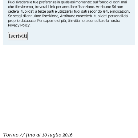
Puoi rivedere le tue preferenze in qualsiasi momento: sul fondo di ogni mail
che ti invieremo, troverai il link per annullare l’iscrizione. Artribune Srl non
cederà i tuoi dati a terze parti e utilizzerà i tuoi dati secondo le tue indicazioni.
Se scegli di annullare l’iscrizione, Artribune cancellerà i tuoi dati personali dal
proprio database. Per saperne di più, ti invitiamo a consultare la nostra
Privacy Policy
.
Iscriviti
Torino // fino al 10 luglio 2016