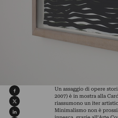
Condividi su Facebook
Un assaggio di opere stor
2007) è in mostra alla Car
Condividi su X
riassumono un iter artisti
Condividi su LinkedIn
Minimalismo non è prossim
innesca, grazie all’Arte C