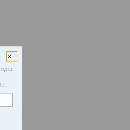
 ogni
e
te.