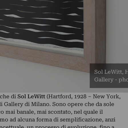
Sol LeWitt, H
Gallery - ph
iche di
Sol LeWitt
(Hartford, 1928 – New York,
di Gallery di Milano. Sono opere che da sole
co mai banale, mai scontato, nel quale il
o ad alcuna forma di semplificazione, anzi
oncettuale, un processo di evoluzione, fino a