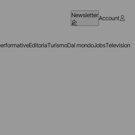
Newsletter
Account
performative
Editoria
Turismo
Dal mondo
Jobs
Television