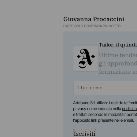
Giovanna Procaccini
L'ARTICOLO CONTINUA PIÙ SOTTO
Tailor, il quin
Ultime tendenz
gli approfond
formazione a
Nome
(Required)
First
Artribune Srl utilizza i dati da te forn
privacy come indicato nella
nostra i
e trattati secondo le modalità riporta
l'apposito link presente nelle email.
Iscriviti