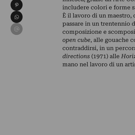
Condividi su Pinterest
includere colori e forme sf
Condividi su WhatsApp
È il lavoro di un maestro,
passare in un trentennio 
Condividi su Email
composizione e scomposiz
open cube
, alle gouache c
contraddirsi, in un percor
directions
(1971) alle
Horiz
mano nel lavoro di un arti