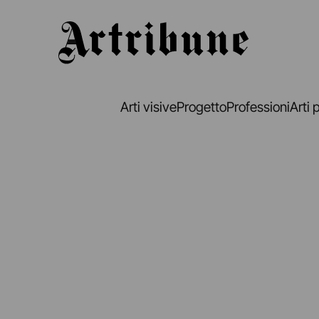
Artribune
Arti visive
Progetto
Professioni
Arti 