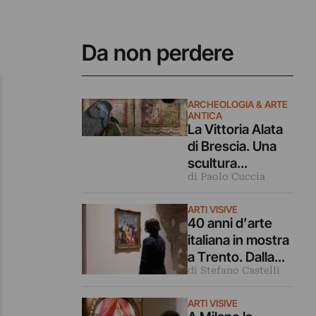
Da non perdere
ARCHEOLOGIA & ARTE
ANTICA
La Vittoria Alata
di Brescia. Una
scultura
di Paolo Cuccia
leggendaria vista
da 40 grandi
ARTI VISIVE
fotografi
40 anni d’arte
italiana in mostra
a Trento. Dalla
di Stefano Castelli
Transavanguardi
a a oggi
ARTI VISIVE