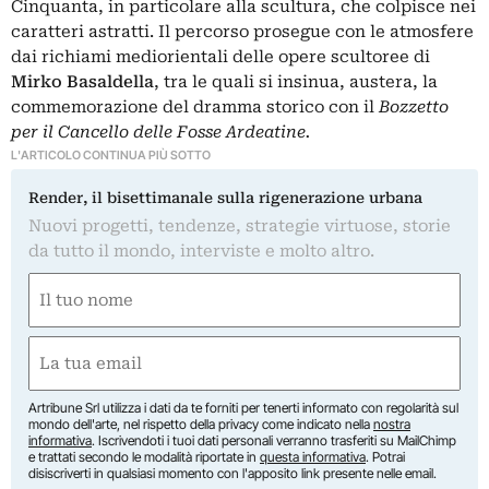
Cinquanta, in particolare alla scultura, che colpisce nei
caratteri astratti. Il percorso prosegue con le atmosfere
dai richiami mediorientali delle opere scultoree di
Mirko Basaldella
, tra le quali si insinua, austera, la
commemorazione del dramma storico con il
Bozzetto
per il Cancello delle Fosse Ardeatine.
L'ARTICOLO CONTINUA PIÙ SOTTO
Render, il bisettimanale sulla rigenerazione urbana
Nuovi progetti, tendenze, strategie virtuose, storie
da tutto il mondo, interviste e molto altro.
Nome
(Obbligatorio)
Nome
Email
(Obbligatorio)
Artribune Srl utilizza i dati da te forniti per tenerti informato con regolarità sul
mondo dell'arte, nel rispetto della privacy come indicato nella
nostra
informativa
. Iscrivendoti i tuoi dati personali verranno trasferiti su MailChimp
e trattati secondo le modalità riportate in
questa informativa
. Potrai
disiscriverti in qualsiasi momento con l'apposito link presente nelle email.