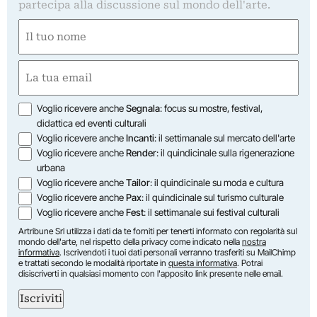
partecipa alla discussione sul mondo dell'arte.
Nome
(Obbligatorio)
Nome
Email
(Obbligatorio)
Opzioni
Voglio ricevere anche
Segnala
: focus su mostre, festival,
didattica ed eventi culturali
Voglio ricevere anche
Incanti
: il settimanale sul mercato dell'arte
Voglio ricevere anche
Render
: il quindicinale sulla rigenerazione
urbana
Voglio ricevere anche
Tailor
: il quindicinale su moda e cultura
Voglio ricevere anche
Pax
: il quindicinale sul turismo culturale
Voglio ricevere anche
Fest
: il settimanale sui festival culturali
Artribune Srl utilizza i dati da te forniti per tenerti informato con regolarità sul
mondo dell'arte, nel rispetto della privacy come indicato nella
nostra
informativa
. Iscrivendoti i tuoi dati personali verranno trasferiti su MailChimp
e trattati secondo le modalità riportate in
questa informativa
. Potrai
disiscriverti in qualsiasi momento con l'apposito link presente nelle email.
Iscriviti