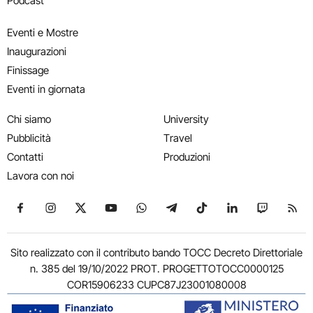
Podcast
Eventi e Mostre
Inaugurazioni
Finissage
Eventi in giornata
Chi siamo
University
Pubblicità
Travel
Contatti
Produzioni
Lavora con noi
Seguici su Facebook
Seguici su Instagram
Seguici su X
Seguici su YouTube
Seguici su WhatsApp
Seguici su Telegram
Seguici su TikTok
Seguici su Link
Seguici su
Segui
Sito realizzato con il contributo bando TOCC Decreto Direttoriale
n. 385 del 19/10/2022 PROT. PROGETTOTOCC0000125
COR15906233 CUPC87J23001080008