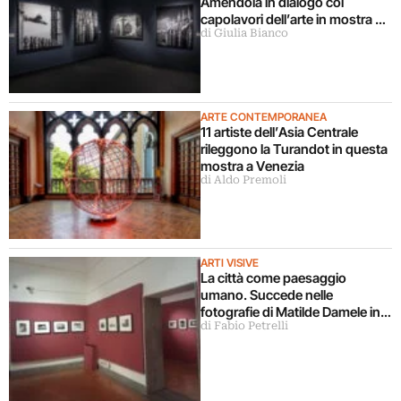
Amendola in dialogo coi
capolavori dell’arte in mostra a
di Giulia Bianco
Milano
ARTE CONTEMPORANEA
11 artiste dell’Asia Centrale
rileggono la Turandot in questa
mostra a Venezia
di Aldo Premoli
ARTI VISIVE
La città come paesaggio
umano. Succede nelle
fotografie di Matilde Damele in
di Fabio Petrelli
mostra a Roma