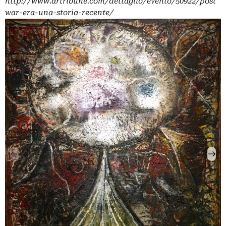
http://www.artribune.com/dettaglio/evento/50922/post
war-era-una-storia-recente/