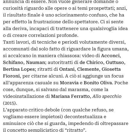
annuncia di essere. Non vuole generare domande o
curiosità riguardo alle opere o ai temi prospettati; anzi,
il risultato finale è uno sciorinamento confuso, che ha
per effetto la frustrazione dello spettatore. Ci si sente
alla deriva, incapaci di trattenere una qualsivoglia idea
o di creare correlazioni profonde.
Tanti lavori, di tecniche e periodi volutamente diversi,
accomunati dal solo fatto di riguardare la figura umana,
si accalcano in maniera chiassosa: video di
Acconci
,
Schifano
,
Nauman
; autoritratti di
de Chirico
,
Guttuso
,
Bertina Lopes
; ritratti di
Ontani
,
Clemente
,
Giosetta
Fioroni
, per citarne alcuni. A ciò si aggiunge un focus
all’apparenza casuale su
Moravia
e
Bonito Oliva
. Poche
cose, dunque, si salvano dal marasma, come la
videoinstallazione di
Mariana Ferratto
,
Allo specchio
(2015).
L’apparato critico debole (con qualche refuso, se
vogliamo essere impietosi) decontestualizza e
sminuisce ciò che si guarda, impedendo di oltrepassare
il concetto semplicistico di “ritratto”.