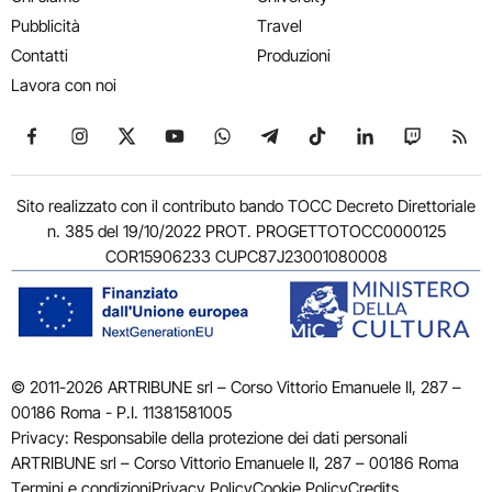
Pubblicità
Travel
Contatti
Produzioni
Lavora con noi
Seguici su Facebook
Seguici su Instagram
Seguici su X
Seguici su YouTube
Seguici su WhatsApp
Seguici su Telegram
Seguici su TikTok
Seguici su Link
Seguici su
Segui
Sito realizzato con il contributo bando TOCC Decreto Direttoriale
n. 385 del 19/10/2022 PROT. PROGETTOTOCC0000125
COR15906233 CUPC87J23001080008
© 2011-2026 ARTRIBUNE srl – Corso Vittorio Emanuele II, 287 –
00186 Roma - P.I. 11381581005
Privacy: Responsabile della protezione dei dati personali
ARTRIBUNE srl – Corso Vittorio Emanuele II, 287 – 00186 Roma
Termini e condizioni
Privacy Policy
Cookie Policy
Credits