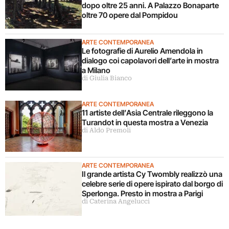
dopo oltre 25 anni. A Palazzo Bonaparte
oltre 70 opere dal Pompidou
ARTE CONTEMPORANEA
Le fotografie di Aurelio Amendola in
dialogo coi capolavori dell’arte in mostra
a Milano
di Giulia Bianco
ARTE CONTEMPORANEA
11 artiste dell’Asia Centrale rileggono la
Turandot in questa mostra a Venezia
di Aldo Premoli
ARTE CONTEMPORANEA
Il grande artista Cy Twombly realizzò una
celebre serie di opere ispirato dal borgo di
Sperlonga. Presto in mostra a Parigi
di Caterina Angelucci