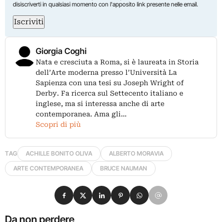
disiscriverti in qualsiasi momento con l'apposito link presente nelle email.
Iscriviti
Giorgia Coghi
Nata e cresciuta a Roma, si è laureata in Storia
dell’Arte moderna presso l’Università La
Sapienza con una tesi su Joseph Wright of
Derby. Fa ricerca sul Settecento italiano e
inglese, ma si interessa anche di arte
contemporanea. Ama gli…
Scopri di più
TAG
ACHILLE BONITO OLIVA
ALBERTO MORAVIA
ARTE CONTEMPORANEA
BRUCE NAUMAN
Condividi su Facebook
Condividi su X
Condividi su LinkedIn
Condividi su Pinterest
Condividi su WhatsApp
Condividi su Email
Da non perdere