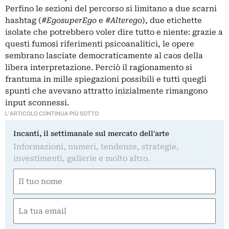
Perfino le sezioni del percorso si limitano a due scarni
hashtag (
#EgosuperEgo
e
#Alterego
), due etichette
isolate che potrebbero voler dire tutto e niente: grazie a
questi fumosi riferimenti psicoanalitici, le opere
sembrano lasciate democraticamente al caos della
libera interpretazione. Perciò il ragionamento si
frantuma in mille spiegazioni possibili e tutti quegli
spunti che avevano attratto inizialmente rimangono
input sconnessi.
L'ARTICOLO CONTINUA PIÙ SOTTO
Incanti, il settimanale sul mercato dell'arte
Informazioni, numeri, tendenze, strategie,
investimenti, gallerie e molto altro.
Nome
(Obbligatorio)
Nome
Email
(Obbligatorio)