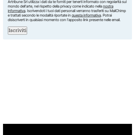
Artribune Srl utilizza i dati da te forniti per tenerti informato con regolarità sul
mondo dell'arte, nel rispetto della privacy come indicato nella
nostra
informativa
. Iscrivendoti i tuoi dati personali verranno trasferiti su MailChimp
e trattati secondo le modalità riportate in
questa informativa
. Potrai
disiscriverti in qualsiasi momento con l'apposito link presente nelle email.
Iscriviti