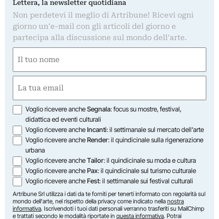
Lettera, la newsletter quotidiana
Non perdetevi il meglio di Artribune! Ricevi ogni
giorno un'e-mail con gli articoli del giorno e
partecipa alla discussione sul mondo dell'arte.
Nome
(Obbligatorio)
Nome
Email
(Obbligatorio)
Opzioni
Voglio ricevere anche
Segnala
: focus su mostre, festival,
didattica ed eventi culturali
Voglio ricevere anche
Incanti
: il settimanale sul mercato dell'arte
Voglio ricevere anche
Render
: il quindicinale sulla rigenerazione
urbana
Voglio ricevere anche
Tailor
: il quindicinale su moda e cultura
Voglio ricevere anche
Pax
: il quindicinale sul turismo culturale
Voglio ricevere anche
Fest
: il settimanale sui festival culturali
Artribune Srl utilizza i dati da te forniti per tenerti informato con regolarità sul
mondo dell'arte, nel rispetto della privacy come indicato nella
nostra
informativa
. Iscrivendoti i tuoi dati personali verranno trasferiti su MailChimp
e trattati secondo le modalità riportate in
questa informativa
. Potrai