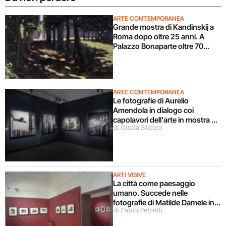
ARTE CONTEMPORANEA
Grande mostra di Kandinskij a
Roma dopo oltre 25 anni. A
Palazzo Bonaparte oltre 70
opere dal Pompidou
ARTE CONTEMPORANEA
Le fotografie di Aurelio
Amendola in dialogo coi
capolavori dell’arte in mostra a
di Giulia Bianco
Milano
ARTI VISIVE
La città come paesaggio
umano. Succede nelle
fotografie di Matilde Damele in
di Fabio Petrelli
mostra a Roma