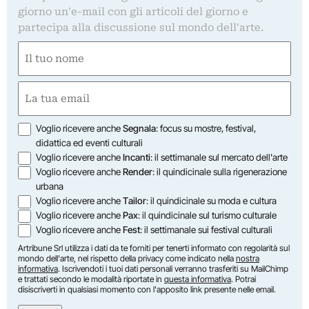
giorno un'e-mail con gli articoli del giorno e
partecipa alla discussione sul mondo dell'arte.
Nome
(Obbligatorio)
Nome
Email
(Obbligatorio)
Opzioni
Voglio ricevere anche
Segnala
: focus su mostre, festival,
didattica ed eventi culturali
Voglio ricevere anche
Incanti
: il settimanale sul mercato dell'arte
Voglio ricevere anche
Render
: il quindicinale sulla rigenerazione
urbana
Voglio ricevere anche
Tailor
: il quindicinale su moda e cultura
Voglio ricevere anche
Pax
: il quindicinale sul turismo culturale
Voglio ricevere anche
Fest
: il settimanale sui festival culturali
Artribune Srl utilizza i dati da te forniti per tenerti informato con regolarità sul
mondo dell'arte, nel rispetto della privacy come indicato nella
nostra
informativa
. Iscrivendoti i tuoi dati personali verranno trasferiti su MailChimp
e trattati secondo le modalità riportate in
questa informativa
. Potrai
disiscriverti in qualsiasi momento con l'apposito link presente nelle email.