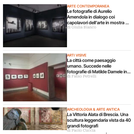
ARTE CONTEMPORANEA
Le fotografie di Aurelio
Amendola in dialogo coi
capolavori dell’arte in mostra a
di Giulia Bianco
Milano
ARTI VISIVE
La città come paesaggio
umano. Succede nelle
fotografie di Matilde Damele in
di Fabio Petrelli
mostra a Roma
ARCHEOLOGIA & ARTE ANTICA
La Vittoria Alata di Brescia. Una
scultura leggendaria vista da 40
grandi fotografi
di Paolo Cuccia