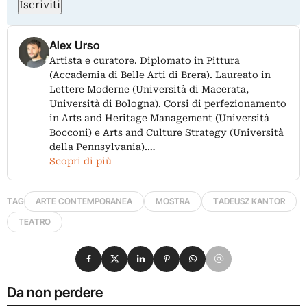
Iscriviti
Alex Urso
Artista e curatore. Diplomato in Pittura
(Accademia di Belle Arti di Brera). Laureato in
Lettere Moderne (Università di Macerata,
Università di Bologna). Corsi di perfezionamento
in Arts and Heritage Management (Università
Bocconi) e Arts and Culture Strategy (Università
della Pennsylvania).…
Scopri di più
TAG
ARTE CONTEMPORANEA
MOSTRA
TADEUSZ KANTOR
TEATRO
Condividi su Facebook
Condividi su X
Condividi su LinkedIn
Condividi su Pinterest
Condividi su WhatsApp
Condividi su Email
Da non perdere