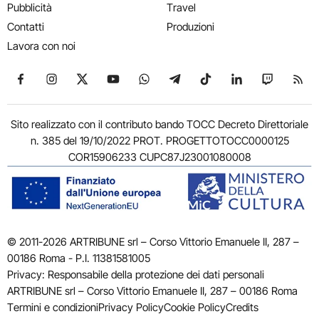
Pubblicità
Travel
Contatti
Produzioni
Lavora con noi
Seguici su Facebook
Seguici su Instagram
Seguici su X
Seguici su YouTube
Seguici su WhatsApp
Seguici su Telegram
Seguici su TikTok
Seguici su Link
Seguici su
Segui
Sito realizzato con il contributo bando TOCC Decreto Direttoriale
n. 385 del 19/10/2022 PROT. PROGETTOTOCC0000125
COR15906233 CUPC87J23001080008
© 2011-2026 ARTRIBUNE srl – Corso Vittorio Emanuele II, 287 –
00186 Roma - P.I. 11381581005
Privacy: Responsabile della protezione dei dati personali
ARTRIBUNE srl – Corso Vittorio Emanuele II, 287 – 00186 Roma
Termini e condizioni
Privacy Policy
Cookie Policy
Credits