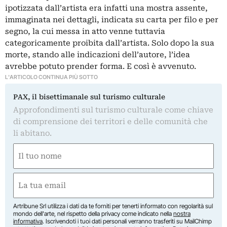
ipotizzata dall’artista era infatti una mostra assente,
immaginata nei dettagli, indicata su carta per filo e per
segno, la cui messa in atto venne tuttavia
categoricamente proibita dall’artista. Solo dopo la sua
morte, stando alle indicazioni dell’autore, l’idea
avrebbe potuto prender forma. E così è avvenuto.
L'ARTICOLO CONTINUA PIÙ SOTTO
PAX, il bisettimanale sul turismo culturale
Approfondimenti sul turismo culturale come chiave
di comprensione dei territori e delle comunità che
li abitano.
Nome
(Obbligatorio)
Nome
Email
(Obbligatorio)
Artribune Srl utilizza i dati da te forniti per tenerti informato con regolarità sul
mondo dell'arte, nel rispetto della privacy come indicato nella
nostra
informativa
. Iscrivendoti i tuoi dati personali verranno trasferiti su MailChimp