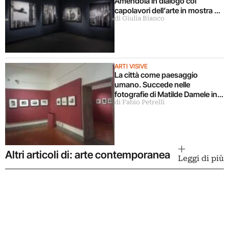
Amendola in dialogo coi
capolavori dell’arte in mostra a
di Giulia Bianco
Milano
ARTI VISIVE
La città come paesaggio
umano. Succede nelle
fotografie di Matilde Damele in
di Fabio Petrelli
mostra a Roma
Altri articoli di: arte contemporanea
Leggi di più