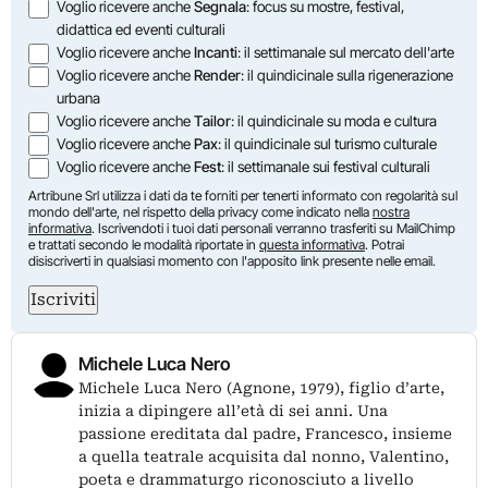
Opzioni
Voglio ricevere anche
Segnala
: focus su mostre, festival,
didattica ed eventi culturali
Voglio ricevere anche
Incanti
: il settimanale sul mercato dell'arte
Voglio ricevere anche
Render
: il quindicinale sulla rigenerazione
urbana
Voglio ricevere anche
Tailor
: il quindicinale su moda e cultura
Voglio ricevere anche
Pax
: il quindicinale sul turismo culturale
Voglio ricevere anche
Fest
: il settimanale sui festival culturali
Artribune Srl utilizza i dati da te forniti per tenerti informato con regolarità sul
mondo dell'arte, nel rispetto della privacy come indicato nella
nostra
informativa
. Iscrivendoti i tuoi dati personali verranno trasferiti su MailChimp
e trattati secondo le modalità riportate in
questa informativa
. Potrai
disiscriverti in qualsiasi momento con l'apposito link presente nelle email.
Iscriviti
Michele Luca Nero
Michele Luca Nero (Agnone, 1979), figlio d’arte,
inizia a dipingere all’età di sei anni. Una
passione ereditata dal padre, Francesco, insieme
a quella teatrale acquisita dal nonno, Valentino,
poeta e drammaturgo riconosciuto a livello