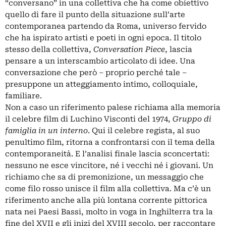
“conversano” in una collettiva che ha come obiettivo
quello di fare il punto della situazione sull’arte
contemporanea partendo da Roma, universo fervido
che ha ispirato artisti e poeti in ogni epoca. Il titolo
stesso della collettiva,
Conversation Piece
, lascia
pensare a un interscambio articolato di idee. Una
conversazione che però – proprio perché tale –
presuppone un atteggiamento intimo, colloquiale,
familiare.
Non a caso un riferimento palese richiama alla memoria
il celebre film di Luchino Visconti del 1974,
Gruppo di
famiglia in un interno
. Qui il celebre regista, al suo
penultimo film, ritorna a confrontarsi con il tema della
contemporaneità. E l’analisi finale lascia sconcertati:
nessuno ne esce vincitore, né i vecchi né i giovani. Un
richiamo che sa di premonizione, un messaggio che
come filo rosso unisce il film alla collettiva. Ma c’è un
riferimento anche alla più lontana corrente pittorica
nata nei Paesi Bassi, molto in voga in Inghilterra tra la
fine del XVII e gli inizi del XVIII secolo, per raccontare