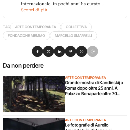
internazionale. In pochi anni ha curato…
Scopri di più
TAG
ARTE CONTEMPORANEA
COLLETTIVA
FONDAZIONE MEMMO
MARCELLO SMARRELLI
Condividi su Facebook
Condividi su X
Condividi su LinkedIn
Condividi su Pinterest
Condividi su WhatsApp
Condividi su Email
Da non perdere
ARTE CONTEMPORANEA
Grande mostra di Kandinskij a
Roma dopo oltre 25 anni. A
Palazzo Bonaparte oltre 70
opere dal Pompidou
ARTE CONTEMPORANEA
Le fotografie di Aurelio