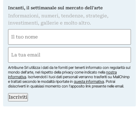
Incanti, il settimanale sul mercato dell'arte
Informazioni, numeri, tendenze, strategie,
investimenti, gallerie e molto altro.
Nome
(Required)
First
Email
(Required)
Artribune Srl utilizza i dati da te forniti per tenerti informato con regolarità sul
mondo dell'arte, nel rispetto della privacy come indicato nella
nostra
informativa
. Iscrivendoti i tuoi dati personali verranno trasferiti su MailChimp
e trattati secondo le modalità riportate in
questa informativa
. Potrai
disiscriverti in qualsiasi momento con l'apposito link presente nelle email.
Iscriviti