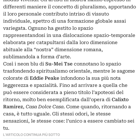
differenti maniere il concetto di pluralismo, apportando
il loro personale contributo intriso di vissuto
individuale, spettro di una formazione globale assai
variegata. Ognuno ha gestito lo spazio
rappresentandosi in una dislocazione spazio-temporale
elaborata per catapultarsi dalla loro dimensione
abituale alla “nostra” dimensione romana,
sublimandola a forma d’arte.
Così i neon blu di
Su-Mei Tse
connotano lo spazio
trasfondendo spiritualismo orientale, mentre le sagome
colorate di
Eddie Peake
infondono la sua più nota
leggerezza e spazialità. Fino ad arrivare a quella che
può essere considerata a pieno titolo l’apoteosi del
ritorno, molto ben esemplificata dall’opera di
Calixto
Ramirez
,
Casa Dolce Casa
. Come quando, ritornando a
casa, è tutto uguale. Gli stessi odori, le stesse
sensazioni, le stesse cose: l’unico a essere cambiato sei
tu.
L'ARTICOLO CONTINUA PIÙ SOTTO