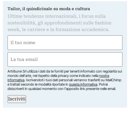
Tailor, il quindicinale su moda e cultura
Ultime tendenze internazionali, i focus sulla
sostenibilità, gli approfondimenti sulle fashion
week, le carriere e la formazione accademica.
Nome
(Obbligatorio)
Nome
Email
(Obbligatorio)
Artribune Srl utilizza i dati da te forniti per tenerti informato con regolarità sul
mondo dell'arte, nel rispetto della privacy come indicato nella
nostra
informativa
. Iscrivendoti i tuoi dati personali verranno trasferiti su MailChimp
e trattati secondo le modalità riportate in
questa informativa
. Potrai
disiscriverti in qualsiasi momento con l'apposito link presente nelle email.
Iscriviti