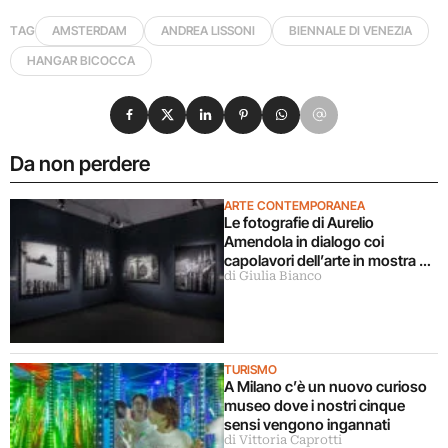
TAG
AMSTERDAM
ANDREA LISSONI
BIENNALE DI VENEZIA
HANGAR BICOCCA
Condividi su Facebook
Condividi su X
Condividi su LinkedIn
Condividi su Pinterest
Condividi su WhatsApp
Condividi su Email
Da non perdere
ARTE CONTEMPORANEA
Le fotografie di Aurelio
Amendola in dialogo coi
capolavori dell’arte in mostra a
di Giulia Bianco
Milano
TURISMO
A Milano c’è un nuovo curioso
museo dove i nostri cinque
sensi vengono ingannati
di Vittoria Caprotti