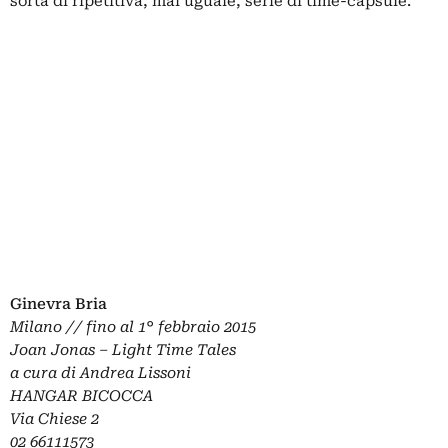
sorta di ripetitiva, mai uguale, serie di time-capsule.
Ginevra Bria
Milano // fino al 1° febbraio 2015
Joan Jonas – Light Time Tales
a cura di Andrea Lissoni
HANGAR BICOCCA
Via Chiese 2
02 66111573