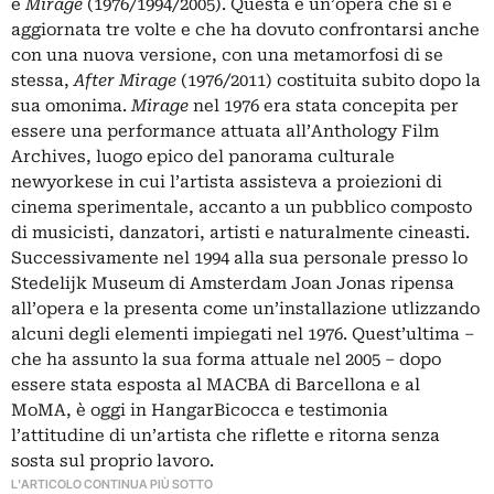
è
Mirage
(1976/1994/2005). Questa è un’opera che si è
aggiornata tre volte e che ha dovuto confrontarsi anche
con una nuova versione, con una metamorfosi di se
stessa,
After Mirage
(1976/2011) costituita subito dopo la
sua omonima.
Mirage
nel 1976 era stata concepita per
essere una performance attuata all’Anthology Film
Archives, luogo epico del panorama culturale
newyorkese in cui l’artista assisteva a proiezioni di
cinema sperimentale, accanto a un pubblico composto
di musicisti, danzatori, artisti e naturalmente cineasti.
Successivamente nel 1994 alla sua personale presso lo
Stedelijk Museum di Amsterdam Joan Jonas ripensa
all’opera e la presenta come un’installazione utlizzando
alcuni degli elementi impiegati nel 1976. Quest’ultima –
che ha assunto la sua forma attuale nel 2005 – dopo
essere stata esposta al MACBA di Barcellona e al
MoMA, è oggi in HangarBicocca e testimonia
l’attitudine di un’artista che riflette e ritorna senza
sosta sul proprio lavoro.
L'ARTICOLO CONTINUA PIÙ SOTTO