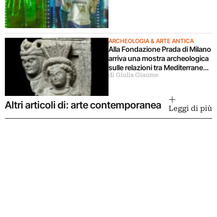
ARCHEOLOGIA & ARTE ANTICA
Alla Fondazione Prada di Milano
arriva una mostra archeologica
sulle relazioni tra Mediterraneo
di Giulia Giaume
e Asia
Altri articoli di: arte contemporanea
Leggi di più