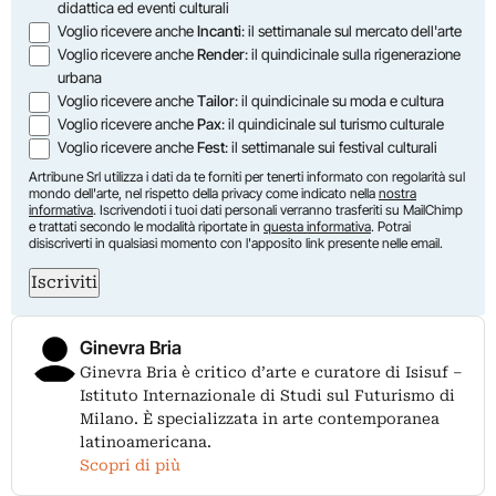
didattica ed eventi culturali
Voglio ricevere anche
Incanti
: il settimanale sul mercato dell'arte
Voglio ricevere anche
Render
: il quindicinale sulla rigenerazione
urbana
Voglio ricevere anche
Tailor
: il quindicinale su moda e cultura
Voglio ricevere anche
Pax
: il quindicinale sul turismo culturale
Voglio ricevere anche
Fest
: il settimanale sui festival culturali
Artribune Srl utilizza i dati da te forniti per tenerti informato con regolarità sul
mondo dell'arte, nel rispetto della privacy come indicato nella
nostra
informativa
. Iscrivendoti i tuoi dati personali verranno trasferiti su MailChimp
e trattati secondo le modalità riportate in
questa informativa
. Potrai
disiscriverti in qualsiasi momento con l'apposito link presente nelle email.
Iscriviti
Ginevra Bria
Ginevra Bria è critico d’arte e curatore di Isisuf –
Istituto Internazionale di Studi sul Futurismo di
Milano. È specializzata in arte contemporanea
latinoamericana.
Scopri di più