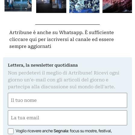
Artribune è anche su Whatsapp. È sufficiente
cliccare qui
per iscriversi al canale ed essere
sempre aggiornati
Lettera, la newsletter quotidiana
Non perdetevi il meglio di Artribune! Ricevi ogni
giorno un'e-mail con gli articoli del giorno e
partecipa alla discussione sul mondo dell'arte.
Nome
(Obbligatorio)
Nome
Email
(Obbligatorio)
Opzioni
Voglio ricevere anche
Segnala
: focus su mostre, festival,