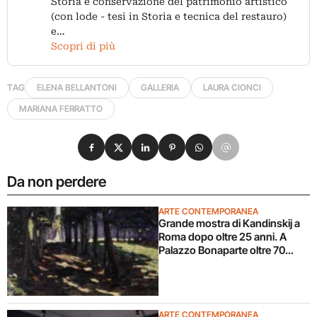
Storia e conservazione del patrimonio artistico
(con lode - tesi in Storia e tecnica del restauro)
e…
Scopri di più
TAG
ELENA BELLANTONI
GALLERIA
LAURA CIONCI
MARIANA FERRATTO
Condividi su Facebook
Condividi su X
Condividi su LinkedIn
Condividi su Pinterest
Condividi su WhatsApp
Condividi su Email
Da non perdere
ARTE CONTEMPORANEA
Grande mostra di Kandinskij a
Roma dopo oltre 25 anni. A
Palazzo Bonaparte oltre 70
opere dal Pompidou
ARTE CONTEMPORANEA