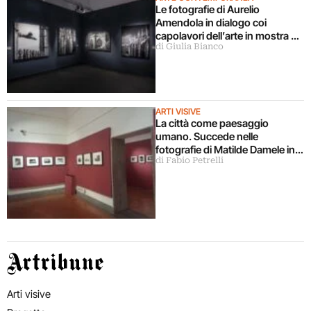
Le fotografie di Aurelio
Amendola in dialogo coi
capolavori dell’arte in mostra a
di Giulia Bianco
Milano
ARTI VISIVE
La città come paesaggio
umano. Succede nelle
fotografie di Matilde Damele in
di Fabio Petrelli
mostra a Roma
Artribune
Arti visive