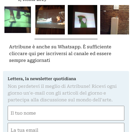
Artribune è anche su Whatsapp. È sufficiente
cliccare qui
per iscriversi al canale ed essere
sempre aggiornati
Lettera, la newsletter quotidiana
Non perdetevi il meglio di Artribune! Ricevi ogni
giorno un'e-mail con gli articoli del giorno e
partecipa alla discussione sul mondo dell'arte.
Nome
(Obbligatorio)
Nome
Email