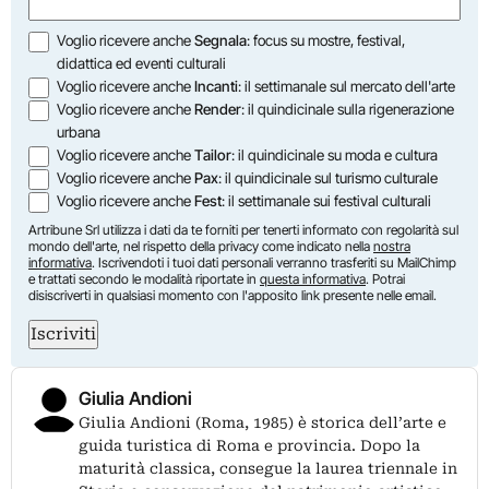
(Obbligatorio)
Opzioni
Voglio ricevere anche
Segnala
: focus su mostre, festival,
didattica ed eventi culturali
Voglio ricevere anche
Incanti
: il settimanale sul mercato dell'arte
Voglio ricevere anche
Render
: il quindicinale sulla rigenerazione
urbana
Voglio ricevere anche
Tailor
: il quindicinale su moda e cultura
Voglio ricevere anche
Pax
: il quindicinale sul turismo culturale
Voglio ricevere anche
Fest
: il settimanale sui festival culturali
Artribune Srl utilizza i dati da te forniti per tenerti informato con regolarità sul
mondo dell'arte, nel rispetto della privacy come indicato nella
nostra
informativa
. Iscrivendoti i tuoi dati personali verranno trasferiti su MailChimp
e trattati secondo le modalità riportate in
questa informativa
. Potrai
disiscriverti in qualsiasi momento con l'apposito link presente nelle email.
Iscriviti
Giulia Andioni
Giulia Andioni (Roma, 1985) è storica dell’arte e
guida turistica di Roma e provincia. Dopo la
maturità classica, consegue la laurea triennale in