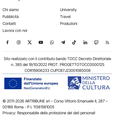
Chi siamo
University
Pubblicità
Travel
Contatti
Produzioni
Lavora con noi
Seguici su Facebook
Seguici su Instagram
Seguici su X
Seguici su YouTube
Seguici su WhatsApp
Seguici su Telegram
Seguici su TikTok
Seguici su Link
Seguici su
Segui
Sito realizzato con il contributo bando TOCC Decreto Direttoriale
n. 385 del 19/10/2022 PROT. PROGETTOTOCC0000125
COR15906233 CUPC87J23001080008
© 2011-2026 ARTRIBUNE srl – Corso Vittorio Emanuele II, 287 –
00186 Roma - P.I. 11381581005
Privacy: Responsabile della protezione dei dati personali