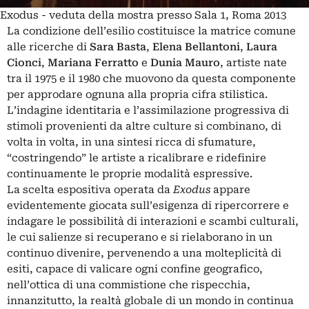
Exodus - veduta della mostra presso Sala 1, Roma 2013
La condizione dell’esilio costituisce la matrice comune
alle ricerche di
Sara Basta
,
Elena Bellantoni
,
Laura
Cionci
,
Mariana Ferratto
e
Dunia Mauro
, artiste nate
tra il 1975 e il 1980 che muovono da questa componente
per approdare ognuna alla propria cifra stilistica.
L’indagine identitaria e l’assimilazione progressiva di
stimoli provenienti da altre culture si combinano, di
volta in volta, in una sintesi ricca di sfumature,
“costringendo” le artiste a ricalibrare e ridefinire
continuamente le proprie modalità espressive.
La scelta espositiva operata da
Exodus
appare
evidentemente giocata sull’esigenza di ripercorrere e
indagare le possibilità di interazioni e scambi culturali,
le cui salienze si recuperano e si rielaborano in un
continuo divenire, pervenendo a una molteplicità di
esiti, capace di valicare ogni confine geografico,
nell’ottica di una commistione che rispecchia,
innanzitutto, la realtà globale di un mondo in continua