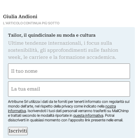
Giulia Andioni
L'ARTICOLO CONTINUA PIÙ SOTTO
Tailor, il quindicinale su moda e cultura
Ultime tendenze internazionali, i focus sulla
sostenibilità, gli approfondimenti sulle fashion
week, le carriere e la formazione accademica.
Nome
(Obbligatorio)
Nome
Email
(Obbligatorio)
Artribune Srl utilizza i dati da te forniti per tenerti informato con regolarità sul
mondo dell'arte, nel rispetto della privacy come indicato nella
nostra
informativa
. Iscrivendoti i tuoi dati personali verranno trasferiti su MailChimp
e trattati secondo le modalità riportate in
questa informativa
. Potrai
disiscriverti in qualsiasi momento con l'apposito link presente nelle email.
Iscriviti