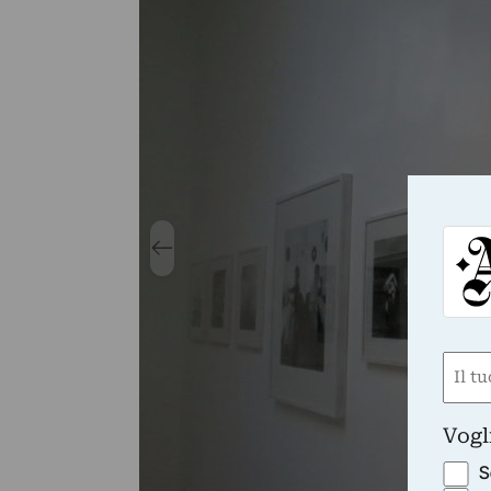
Nom
(Requ
First
Vogl
S