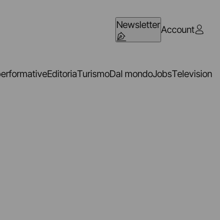
Newsletter
Account
performative
Editoria
Turismo
Dal mondo
Jobs
Television