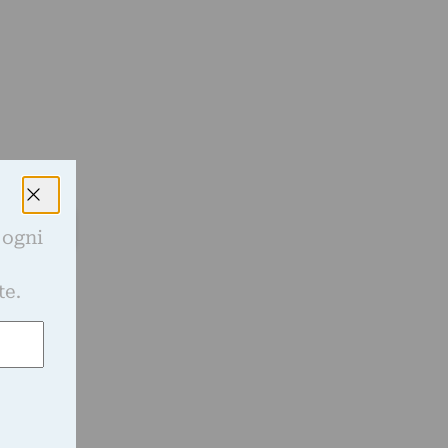
 ogni
e
te.