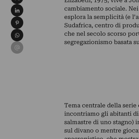
Elizabeth, 1975; vive a Jo
Condividi su LinkedIn
cambiamento sociale. Nei nu
esplora la semplicità (e l’a
Condividi su Pinterest
Sudafrica, centro di produ
Condividi su WhatsApp
che nel secolo scorso por
segregazionismo basata su
Condividi su Email
Tema centrale della serie 
incontriamo gli abitanti 
salmastre di uno stagno) in
sul divano o mentre gioca
anacronistico, che mostra