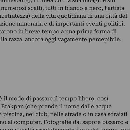
hannesburg), in linea con la sua indagine sul
merosi scatti, tutti in bianco e nero, l’artista
rretratezza) della vita quotidiana di una città del
zione mineraria e di importanti eventi politici,
tarono in breve tempo a una prima forma di
lla razza, ancora oggi vagamente percepibile.
è il modo di passare il tempo libero: così
di Brakpan (che prende il nome dalle acque
 piscina, nei club, nelle strade o in casa sdraiati
no al computer. Fotografie dal sapore bizzarro e
no una realtà assolutamente fuori dal tempo, pu