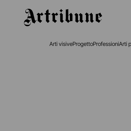
Artribune
Arti visive
Progetto
Professioni
Arti 