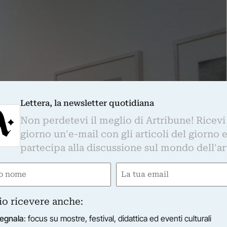
Lettera, la newsletter quotidiana
Non perdetevi il meglio di Artribune! Ricevi
giorno un'e-mail con gli articoli del giorno 
partecipa alla discussione sul mondo dell'ar
e
Email
ired)
(Required)
io ricevere anche:
egnala
: focus su mostre, festival, didattica ed eventi culturali