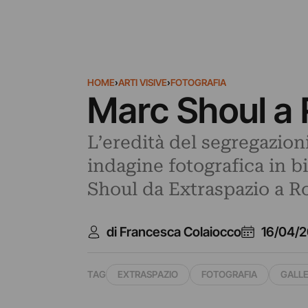
HOME
›
ARTI VISIVE
›
FOTOGRAFIA
Marc Shoul a 
L’eredità del segregazion
indagine fotografica in 
Shoul da Extraspazio a Ro
di Francesca Colaiocco
16/04/2
TAG
EXTRASPAZIO
FOTOGRAFIA
GALLE