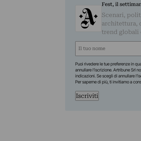
Fest, il settima
Scenari, polit
architettura, 
trend globali
Nome
(Required)
First
Puoi rivedere le tue preferenze in qua
annullare l’iscrizione. Artribune Srl no
indicazioni. Se scegli di annullare l’i
Per saperne di più, ti invitiamo a con
Iscriviti