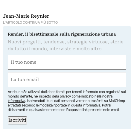
Jean-Marie Reynier
L'ARTICOLO CONTINUA PIÙ SOTTO
Render, il bisettimanale sulla rigenerazione urbana
Nuovi progetti, tendenze, strategie virtuose, storie
da tutto il mondo, interviste e molto altro.
Nome
(Obbligatorio)
Nome
Email
(Obbligatorio)
Artribune Srl utilizza i dati da te forniti per tenerti informato con regolarità sul
mondo dell'arte, nel rispetto della privacy come indicato nella
nostra
informativa
. Iscrivendoti i tuoi dati personali verranno trasferiti su MailChimp
e trattati secondo le modalità riportate in
questa informativa
. Potrai
disiscriverti in qualsiasi momento con l'apposito link presente nelle email.
Iscriviti