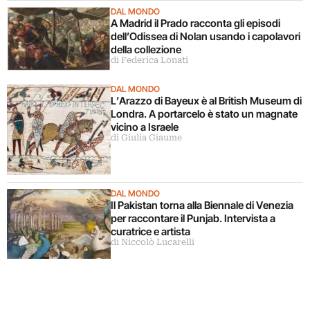
DAL MONDO
A Madrid il Prado racconta gli episodi
dell’Odissea di Nolan usando i capolavori
della collezione
di Federica Lonati
DAL MONDO
L’Arazzo di Bayeux è al British Museum di
Londra. A portarcelo è stato un magnate
vicino a Israele
di Giulia Giaume
DAL MONDO
Il Pakistan torna alla Biennale di Venezia
per raccontare il Punjab. Intervista a
curatrice e artista
di Niccolò Lucarelli