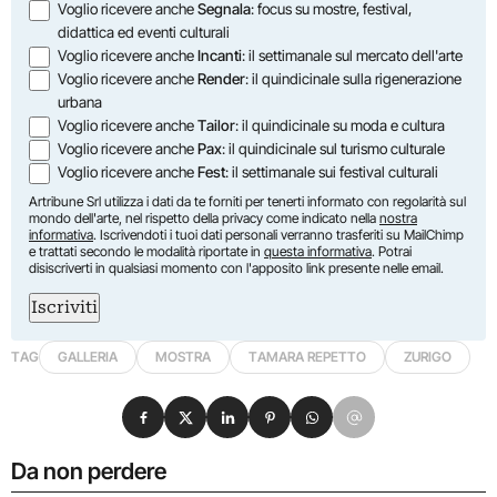
Opzioni
Voglio ricevere anche
Segnala
: focus su mostre, festival,
didattica ed eventi culturali
Voglio ricevere anche
Incanti
: il settimanale sul mercato dell'arte
Voglio ricevere anche
Render
: il quindicinale sulla rigenerazione
urbana
Voglio ricevere anche
Tailor
: il quindicinale su moda e cultura
Voglio ricevere anche
Pax
: il quindicinale sul turismo culturale
Voglio ricevere anche
Fest
: il settimanale sui festival culturali
Artribune Srl utilizza i dati da te forniti per tenerti informato con regolarità sul
mondo dell'arte, nel rispetto della privacy come indicato nella
nostra
informativa
. Iscrivendoti i tuoi dati personali verranno trasferiti su MailChimp
e trattati secondo le modalità riportate in
questa informativa
. Potrai
disiscriverti in qualsiasi momento con l'apposito link presente nelle email.
Iscriviti
TAG
GALLERIA
MOSTRA
TAMARA REPETTO
ZURIGO
Condividi su Facebook
Condividi su X
Condividi su LinkedIn
Condividi su Pinterest
Condividi su WhatsApp
Condividi su Email
Da non perdere