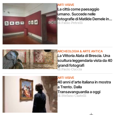
ARTI VISIVE
La città come paesaggio
umano. Succede nelle
fotografie di Matilde Demele in
di Fabio Petrelli
mostra a Roma
ARCHEOLOGIA & ARTE ANTICA
La Vittoria Alata di Brescia. Una
scultura leggendaria vista da 40
grandi fotografi
di Paolo Cuccia
ARTI VISIVE
40 anni d’arte italiana in mostra
a Trento. Dalla
Transavanguardia a oggi
di Stefano Castelli